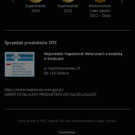
ksy 2022
Superbrands
Superbrands
Konsumencki
Konsum
2024
2023
Lider Jakości
Lider Ja
2022 – Złoto
2022 – S
Sprzedaż produktów OTC
Wojewódzki Inspektorat Weterynarii z siedzibą
w Siedlcach
ul. Kazimierzowska 29
08-110 Siedlce
https://www.mazowsze.wiw.gov.pl/
OBRÓT DETALICZNY PRODUKTAMI OTC NA ODLEGŁOŚĆ
Ceny brutto (z VAT).
Stawki VAT dla konsumentów z kraju:
Polska
.