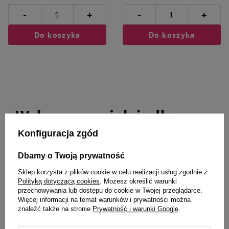
-
-
+
+
Do koszyka
Do koszyka
Wybrane specjalnie dla
Ciebie i Twojego czworonoga
Konfiguracja zgód
Dbamy o Twoją prywatność
Sklep korzysta z plików cookie w celu realizacji usług zgodnie z
Polityką dotyczącą cookies
. Możesz określić warunki
Obroża półzaciskowa z
Dolina Noteci obroża
przechowywania lub dostępu do cookie w Twojej przeglądarce.
podszyciem Soft Shell 20M
półzaciskowa 30L
Więcej informacji na temat warunków i prywatności można
24,18 zł
15,67 zł
znaleźć także na stronie
Prywatność i warunki Google
.