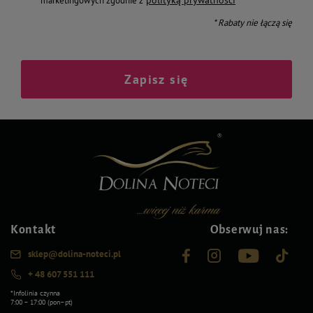
polityką prywatności
marketingowych zgodnie z
* Rabaty nie łączą się
Zapisz się
Kontakt
Obserwuj nas:
sklep@dolina-noteci.pl
+ 48 607 551 111
*Infolinia czynna
7:00 – 17:00 (pon–pt)