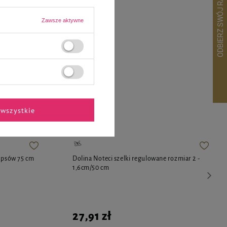
27,99 zł
Zawsze aktywne
ekspertów
wszystkie
a psów 75 cm
Dolina Noteci szelki regulowane rozmiar 2 -
1,6cm/50 cm
27,91 zł