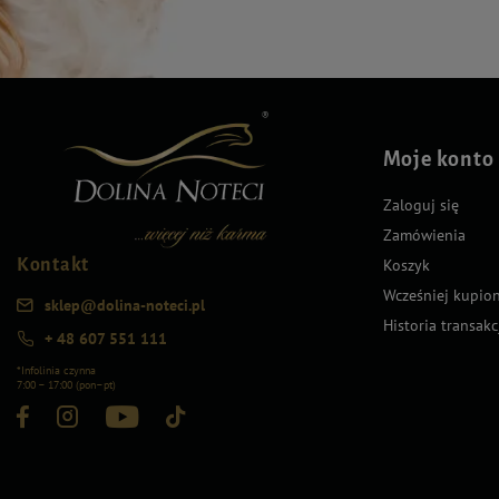
Moje konto
Zaloguj się
Zamówienia
Kontakt
Koszyk
Wcześniej kupio
sklep@dolina-noteci.pl
Historia transakc
+ 48 607 551 111
*Infolinia czynna
7:00 – 17:00 (pon–pt)