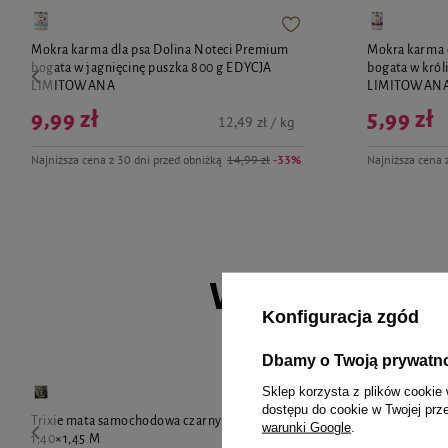
Mokra karma dla psa Dolina Noteci Premium
Mokra karma 
bogata w jagnięcinę puszka 800 g EDYCJA
bogata w król
LIMITOWANA
LIMITOWAN
9,99 zł
5,99 zł
12,49 zł / kg
Najniższa cena z 30 dni przed obniżką
14,99 zł
-33%
Najniższa cena 
Wybrane spec
Konfiguracja zgód
Dbamy o Twoją prywatn
Sklep korzysta z plików cookie 
dostępu do cookie w Twojej prz
Trixie mata samochodowa czarny/brązowy
Dolina Noteci
warunki Google
.
1,40×1,45 M
1,6cm/60 cm