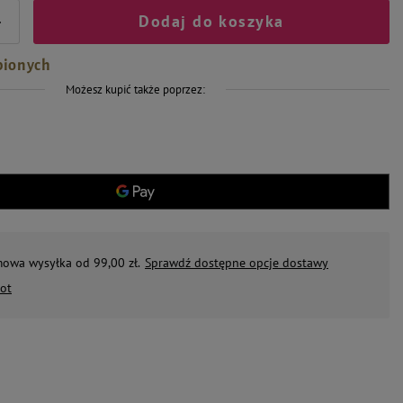
Dodaj do koszyka
+
bionych
Możesz kupić także poprzez:
mowa wysyłka od 99,00 zł.
Sprawdź dostępne opcje dostawy
ot