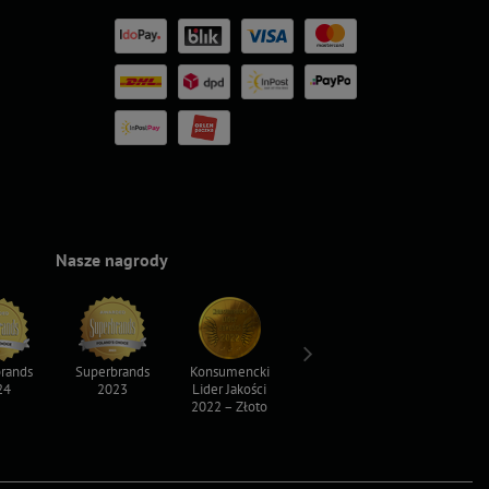
Nasze nagrody
rands
Superbrands
Konsumencki
Konsumencki
Top For D
24
2023
Lider Jakości
Lider Jakości
2023
2022 – Złoto
2022 – Srebro