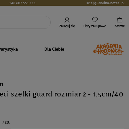
+48 607 551 111
sklep@dolina-noteci.pl
Zaloguj się
Listy zakupowe
Koszyk
arystyka
Dla Ciebie
n
ci szelki guard rozmiar 2 - 1,5cm/40
ł
/
szt.