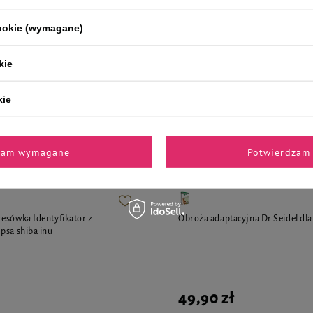
borówką zestaw 6 x 400 g
42,54 zł
cookie (wymagane)
17,73 zł / kg
kie
kie
i polecane przez naszych 
zam wymagane
Potwierdzam 
esówka Identyfikator z
Obroża adaptacyjna Dr Seidel dl
psa shiba inu
49,90 zł