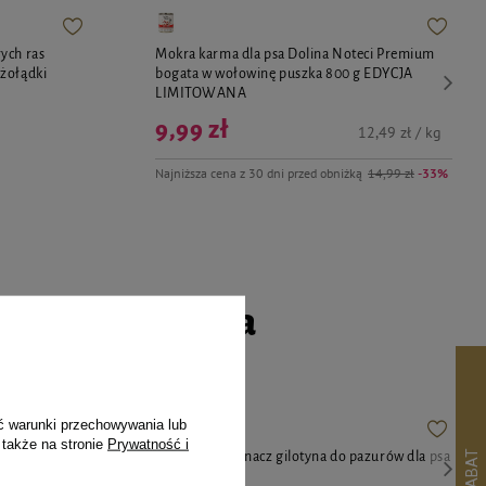
ych ras
Mokra karma dla psa Dolina Noteci Premium
żołądki
bogata w wołowinę puszka 800 g EDYCJA
LIMITOWANA
9,99 zł
12,49 zł / kg
Najniższa cena z 30 dni przed obniżką
14,99 zł
-33%
go czworonoga
ć warunki przechowywania lub
 także na stronie
Prywatność i
Luger's
Over Zoo Obcinacz gilotyna do pazurów dla psa
ą z indyka i
lub kota