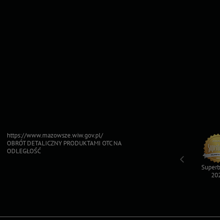
https://www.mazowsze.wiw.gov.pl/
OBRÓT DETALICZNY PRODUKTAMI OTC NA
ODLEGŁOŚĆ
Top For Dog
Sfinksy 2023
Sfinksy 2022
Superb
2023
20