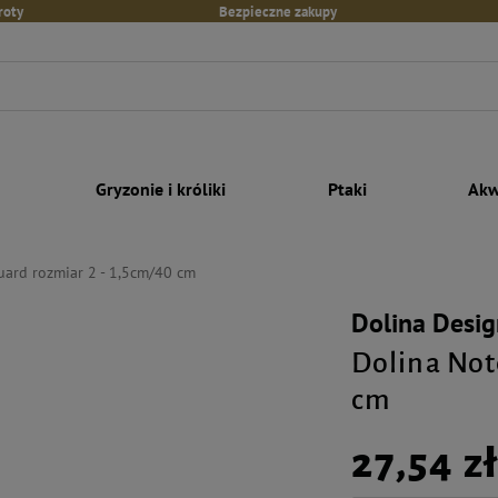
roty
Bezpieczne zakupy
Gryzonie i króliki
Ptaki
Akw
guard rozmiar 2 - 1,5cm/40 cm
Dolina Desig
Dolina Note
cm
27,54 z