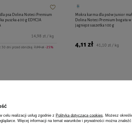
dla psa Dolina Noteci Premium
Mokra karma dla psów junior mał
ika puszka 400 g EDYCJA
Dolina Noteci Premium bogata w 
A
jagnięce saszetka 100 g
14,98 zł / kg
4,11 zł
41,10 zł / kg
z 30 dni przed obniżką
7,99 zł
-25%
jalnie dla Ciebie i Twoje
ość
w celu realizacji usług zgodnie z
Polityką dotyczącą cookies
. Możesz określi
eglądarce. Więcej informacji na temat warunków i prywatności można znaleźć
 szelki regulowane rozmiar 3 -
Karma mokra dla psa szczeniaka 
Puppy's Time z wołowiną, wątróbk