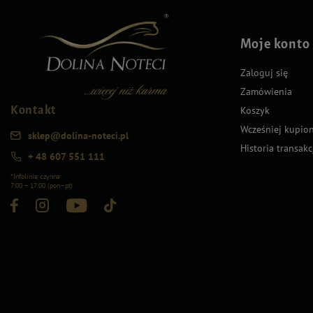
Moje konto
Zaloguj się
Zamówienia
Kontakt
Koszyk
Wcześniej kupio
sklep@dolina-noteci.pl
Historia transakc
+ 48 607 551 111
*Infolinia czynna
7:00 – 17:00 (pon–pt)