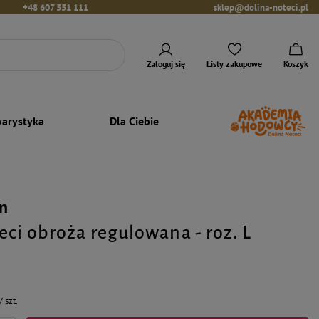
+48 607 551 111
sklep@dolina-noteci.pl
Zaloguj się
Listy zakupowe
Koszyk
arystyka
Dla Ciebie
n
eci obroża regulowana - roz. L
/
szt.