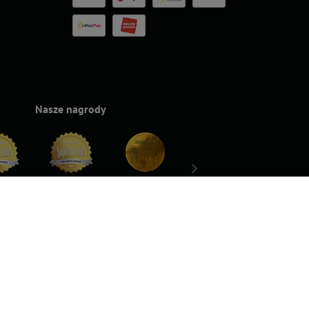
Nasze nagrody
rands
Superbrands
Konsumencki
Konsumencki
Top For D
24
2023
Lider Jakości
Lider Jakości
2023
2022 – Złoto
2022 – Srebro