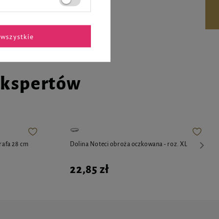
34,99 zł
wszystkie
ekspertów
rafa 28 cm
Dolina Noteci obroża oczkowana - roz. XL
22,85 zł