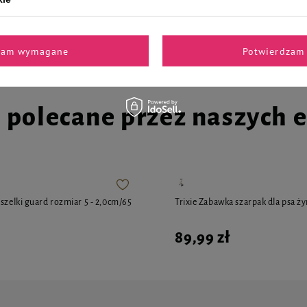
22,90 zł
459,80 zł / l
zam wymagane
Potwierdzam 
i polecane przez naszych 
 szelki guard rozmiar 5 - 2,0cm/65
Trixie Zabawka szarpak dla psa ży
89,99 zł