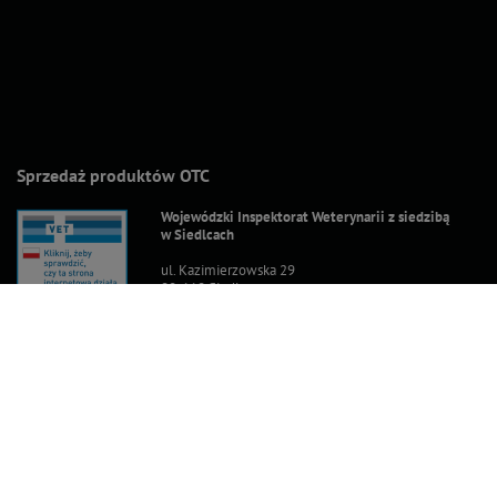
Sprzedaż produktów OTC
Wojewódzki Inspektorat Weterynarii z siedzibą
w Siedlcach
ul. Kazimierzowska 29
08-110 Siedlce
Ceny brutto (z VAT).
Stawki VAT dla konsumentów z kraju:
Polska
.