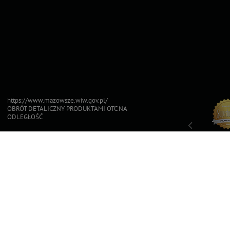
https://www.mazowsze.wiw.gov.pl/
OBRÓT DETALICZNY PRODUKTAMI OTC NA
ODLEGŁOŚĆ
Top For Dog
Sfinksy 2023
Sfinksy 2022
Superb
2023
20