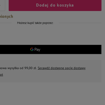
Dodaj do koszyka
+
bionych
Możesz kupić także poprzez:
mowa wysyłka od 99,00 zł.
Sprawdź dostępne opcje dostawy
ot