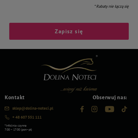
* Rabaty nie łączą się
Zapisz się
Kontakt
Obserwuj nas:
sklep@dolina-noteci.pl
+ 48 607 551 111
*Infolinia czynna
7:00 – 17:00 (pon–pt)