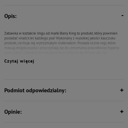
Opis:
Zabawka w kształcie ringu od marki Barry King to produkt, który powinien
posiadać właściciel każdego psa! Wykonany z wysokiej jakości kauczuku
produkt, cechuje się wytrzymałym materiałem. Posiada liczne rogi, które
masują dziąsła pupila i przyczyniają się do utrzymania prawidłowej higieny
jamy ustnej. Zabawka jest odpowiednia zarówno do tresury jak i do
aktywności. W różowym kolorze. Produkt ma 9,5 cm wielkości, przez co pupil
Czytaj więcej
łatwo schwyta go do pyska. Idealny do nauki aportowania!
Podmiot odpowiedzialny:
Opinie: