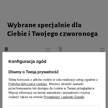
Wybrane specjalnie dla
Ciebie i Twojego czworonoga
Mokra karma dla psa Rafi z
Mokra karma dla psa Dolina
wołowiną 800 g
Noteci Premium bogata w
Konfiguracja zgód
jagnięcinę puszka 400 g EDYCJA
LIMITOWANA
Dbamy o Twoją prywatność
5,99 zł
14,98 zł / kg
Sklep korzysta z plików cookie w celu realizacji usług zgodnie z
Polityką dotyczącą cookies
. Możesz określić warunki
Najniższa cena produktu w okresie
przechowywania lub dostępu do cookie w Twojej przeglądarce.
30 dni przed wprowadzeniem
obniżki:
5,49 zł
Więcej informacji na temat warunków i prywatności można
8,39 zł
10,49 zł / kg
znaleźć także na stronie
Prywatność i warunki Google
.
Cena regularna:
7,99 zł
-25%
-
-