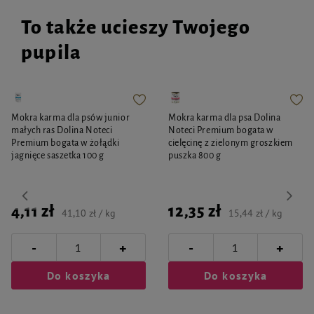
To także ucieszy Twojego
pupila
Mokra karma dla psów junior
Mokra karma dla psa Dolina
małych ras Dolina Noteci
Noteci Premium bogata w
Premium bogata w żołądki
cielęcinę z zielonym groszkiem
jagnięce saszetka 100 g
puszka 800 g
4,11 zł
12,35 zł
41,10 zł / kg
15,44 zł / kg
-
-
+
+
Do koszyka
Do koszyka