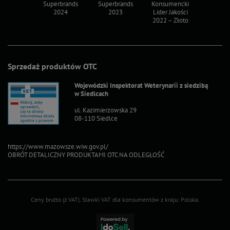
ksy 2022
Superbrands
Superbrands
Konsumencki
Konsum
2024
2023
Lider Jakości
Lider Ja
2022 – Złoto
2022 – S
Sprzedaż produktów OTC
Wojewódzki Inspektorat Weterynarii z siedzibą
w Siedlcach
ul. Kazimierzowska 29
08-110 Siedlce
https://www.mazowsze.wiw.gov.pl/
OBRÓT DETALICZNY PRODUKTAMI OTC NA ODLEGŁOŚĆ
Ceny brutto (z VAT).
Stawki VAT dla konsumentów z kraju:
Polska
.