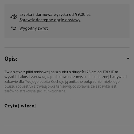
Szybka i darmowa wysyłka od 99,00 zł.
Sprawdź dostępne opcje dostawy
Wygodny zwrot
Opis:
Zwierzątko z piłki tenisowej na sznurku o długości 28 cm od TRIXIE to
wysokiej jakości zabawka, zaprojektowana z myślą o bezpiecznej i aktywnej
zabawie dla Twojego pupila. Cechuje ją unikalne połączenie miękkiego
pluszu (poliestru) z trwałą piłką tenisową, co sprawia, że zabawka jest
zarówno atrakcyjna, jak i funkcjonalna.
Produkt został wykonany bez użycia włókna szklanego, co dodatkowo
Czytaj więcej
podnosi jego bezpieczeństwo w użytkowaniu.