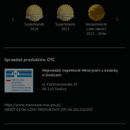
ksy 2022
Superbrands
Superbrands
Konsumencki
Konsum
2024
2023
Lider Jakości
Lider Ja
2022 – Złoto
2022 – S
Sprzedaż produktów OTC
Wojewódzki Inspektorat Weterynarii z siedzibą
w Siedlcach
ul. Kazimierzowska 29
08-110 Siedlce
https://www.mazowsze.wiw.gov.pl/
OBRÓT DETALICZNY PRODUKTAMI OTC NA ODLEGŁOŚĆ