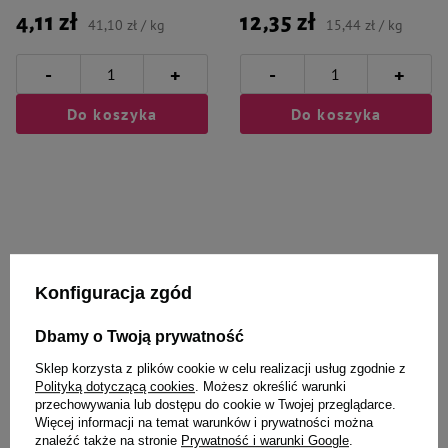
4,11 zł
12,35 zł
41,10 zł / kg
15,44 zł / kg
-
-
+
+
Do koszyka
Do koszyka
Wybrane specjalnie dla
Konfiguracja zgód
Ciebie i Twojego czworonoga
Dbamy o Twoją prywatność
Sklep korzysta z plików cookie w celu realizacji usług zgodnie z
Polityką dotyczącą cookies
. Możesz określić warunki
Trixie Zabawka dla psa pluszowy
Trixie majtki na cieczkę L 50-59
przechowywania lub dostępu do cookie w Twojej przeglądarce.
królik 38 cm
cm
Więcej informacji na temat warunków i prywatności można
znaleźć także na stronie
Prywatność i warunki Google
.