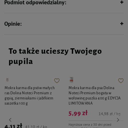
Podmiot odpowiedzialny:
Opinie:
To także ucieszy Twojego
pupila
Mokra karma dla psów małych
Mokra karma dla psa Dolina
ras Dolina Noteci Premium z
Noteci Premium bogata w
gęsią, ziemniakami i jabłkiem
wołowinę puszka 400 g EDYCJA
saszetka 100 g
LIMITOWANA
5,99 zł
14,98 zł / kg
Najniższa cena z 30 dni przed
4,11 zł
41,10 zł / kg