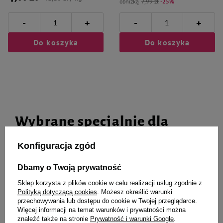
obniżką
7,99 zł
-25%
-
-
+
+
Do koszyka
Do koszyka
Wybrane specjalnie dla
Ciebie i Twojego czworonoga
Konfiguracja zgód
Dbamy o Twoją prywatność
Sklep korzysta z plików cookie w celu realizacji usług zgodnie z
Karma sucha dla kota Rafi Cat z
Karma sucha dla kota Rafi Cat
Polityką dotyczącą cookies
. Możesz określić warunki
jagnięciną 100 g
Sterilised z łososiem 100 g
przechowywania lub dostępu do cookie w Twojej przeglądarce.
Więcej informacji na temat warunków i prywatności można
4,29 zł
4,29 zł
znaleźć także na stronie
Prywatność i warunki Google
.
42,90 zł / kg
42,90 zł / kg