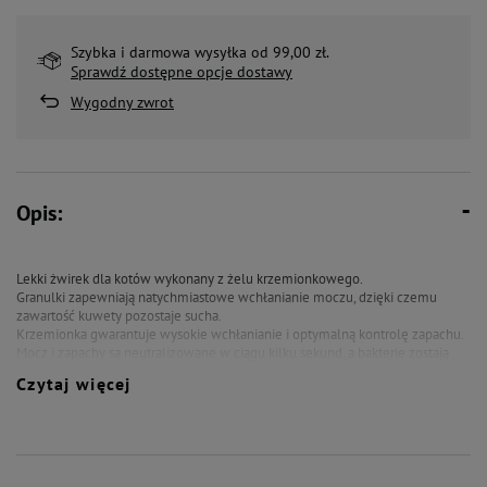
Szybka i darmowa wysyłka od 99,00 zł.
Sprawdź dostępne opcje dostawy
Wygodny zwrot
Opis:
Lekki żwirek dla kotów wykonany z żelu krzemionkowego.
Granulki zapewniają natychmiastowe wchłanianie moczu, dzięki czemu
zawartość kuwety pozostaje sucha.
Krzemionka gwarantuje wysokie wchłanianie i optymalną kontrolę zapachu.
Mocz i zapachy są neutralizowane w ciągu kilku sekund, a bakterie zostają
uwięzione w krzemionce.
Czytaj więcej
Granulki są wyjątkowo drobne i miękkie, dzięki czemu są bardzo delikatne
dla wrażliwych łap Twojego kota.
Bezpieczny, trwały i bezpyłowy żwirek jest idealny dla kotów oraz osób z
alergiami.