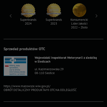
ksy 2022
Superbrands
Superbrands
Konsumencki
Konsum
2024
2023
Lider Jakości
Lider Ja
2022 – Złoto
2022 – S
Sprzedaż produktów OTC
Wojewódzki Inspektorat Weterynarii z siedzibą
w Siedlcach
ul. Kazimierzowska 29
08-110 Siedlce
https://www.mazowsze.wiw.gov.pl/
OBRÓT DETALICZNY PRODUKTAMI OTC NA ODLEGŁOŚĆ