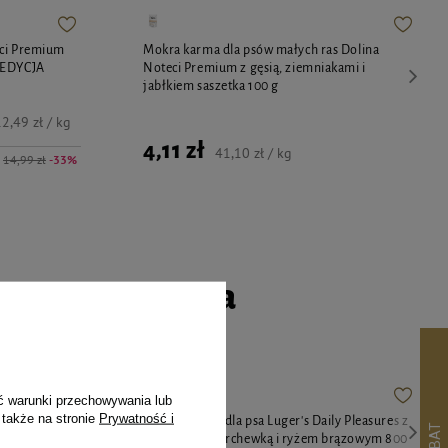
eci Premium
Mokra karma dla psów małych ras Dolina
 EDYCJA
Noteci Premium z gęsią, ziemniakami i
jabłkiem saszetka 100 g
2,49 zł / kg
4,11 zł
41,10 zł / kg
14,99 zł
-33%
go czworonoga
ć warunki przechowywania lub
 także na stronie
Prywatność i
y Pleasures z
Karma mokra dla psa Luger's Daily Pleasures z
zowym 800 g
reniferem, marchewką i ryżem brązowym 800