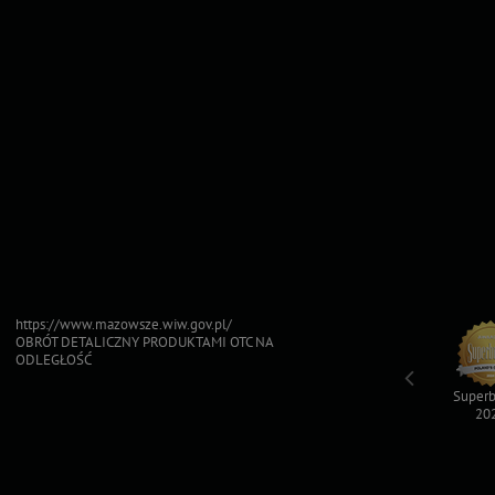
https://www.mazowsze.wiw.gov.pl/
OBRÓT DETALICZNY PRODUKTAMI OTC NA
ODLEGŁOŚĆ
Top For Dog
Sfinksy 2023
Sfinksy 2022
Superb
2023
20