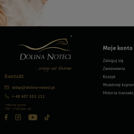
Moje konto
Zaloguj się
Zamówienia
Kontakt
Koszyk
Wcześniej kupio
sklep@dolina-noteci.pl
Historia transakc
+ 48 607 551 111
*Infolinia czynna
7:00 – 17:00 (pon–pt)