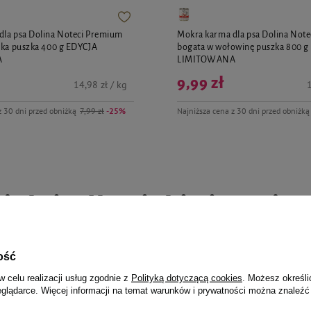
dla psa Dolina Noteci Premium
Mokra karma dla psa Dolina Not
ika puszka 400 g EDYCJA
bogata w wołowinę puszka 800 g
A
LIMITOWANA
9,99 zł
14,98 zł / kg
1
z 30 dni przed obniżką
7,99 zł
-25%
Najniższa cena z 30 dni przed obniżką
jalnie dla Ciebie i Twoje
ość
w celu realizacji usług zgodnie z
Polityką dotyczącą cookies
. Możesz określi
eglądarce. Więcej informacji na temat warunków i prywatności można znaleźć
la psa Luger's Daily Pleasures z
Karma mokra dla psa Luger's Dail
archewką 800 g
indykiem, brokułem i ryżem brą