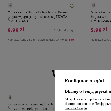
Mokra karma dla psa Dolina Noteci Premium
Mokra karma 
bogata w jagnięcinę puszka 800 g EDYCJA
bogata w król
LIMITOWANA
LIMITOWAN
9,99 zł
5,99 zł
12,49 zł / kg
Najniższa cena z 30 dni przed obniżką
14,99 zł
-33%
Najniższa cena 
Wybrane spec
Konfiguracja zgód
Dbamy o Twoją prywatn
Sklep korzysta z plików cookie 
dostępu do cookie w Twojej prz
Karma mokra dla psa Luger's Daily Pleasures z
Karma mokra d
warunki Google
.
dorszem, makrelą, pomidorem i ryżem
cielęciną i m