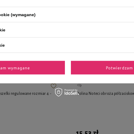
9,83 zł
12,29 zł / kg
12,29 zł / kg
cookie (wymagane)
kie
kie
i polecane przez naszych 
zam wymagane
Potwierdzam 
 szelki regulowane rozmiar 4 -
Dolina Noteci obroża półzacisko
15,53 zł