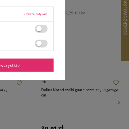
g
9,83 zł
12,29 zł / kg
Zawsze aktywne
ekspertów
wszystkie
wa 25L
Dolina Noteci szelki guard rozmiar 3 - 1,5cm/50
cm
29,91 zł