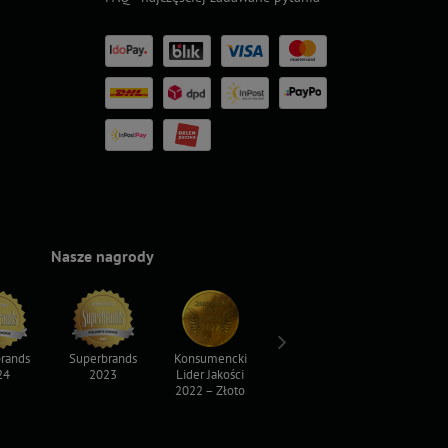
Nasze nagrody
rands
Superbrands
Konsumencki
Konsumencki
Top For D
24
2023
Lider Jakości
Lider Jakości
2023
2022 – Złoto
2022 – Srebro