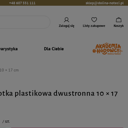
+48 607 551 111
sklep@dolina-noteci.pl
Zaloguj się
Listy zakupowe
Koszyk
arystyka
Dla Ciebie
 10 × 17 cm
zotka plastikowa dwustronna 10 × 17
ł
/
szt.