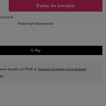
Dodaj do koszyka
+
bionych
Możesz kupić także poprzez:
mowa wysyłka od 99,00 zł.
Sprawdź dostępne opcje dostawy
ot