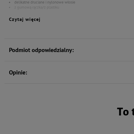
delikatne druciane i nylonowe włosie
z gumową rączka/z plastiku
Włos okrywowy i podszerstek.
Czytaj więcej
Wymiary: 10 × 17 cm
Towar po otwarciu i użyciu ze względów higienicznych nie podlega zwrotowi
Podmiot odpowiedzialny:
Opinie:
To 