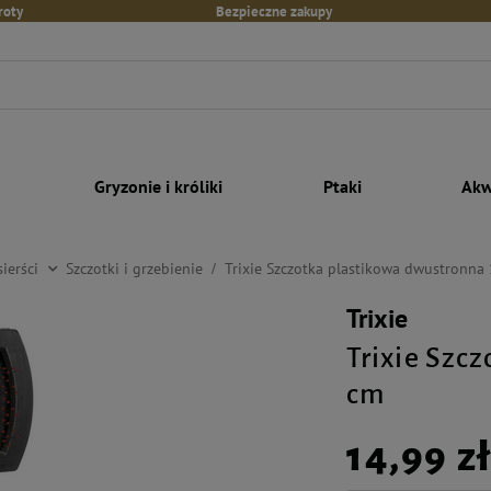
roty
Bezpieczne zakupy
Gryzonie i króliki
Ptaki
Akw
sierści
Szczotki i grzebienie
Trixie Szczotka plastikowa dwustronna
Trixie
Trixie Szc
cm
14,99 z