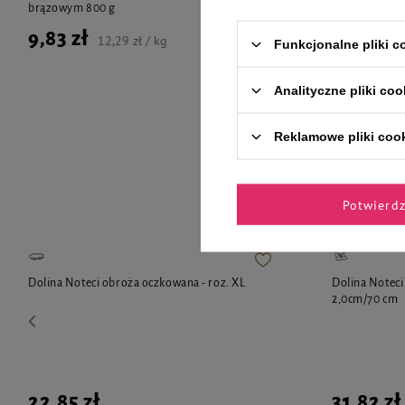
brązowym 800 g
9,83 zł
9,83 zł
12,29 zł / kg
Funkcjonalne pliki 
Analityczne pliki coo
Reklamowe pliki coo
Zaufane 
Potwierd
Dolina Noteci obroża oczkowana - roz. XL
Dolina Noteci
2,0cm/70 cm
22,85 zł
31,82 zł