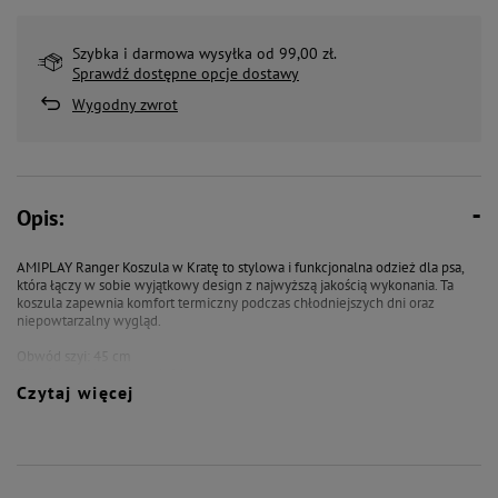
Szybka i darmowa wysyłka od 99,00 zł.
Sprawdź dostępne opcje dostawy
Wygodny zwrot
Opis:
AMIPLAY Ranger Koszula w Kratę to stylowa i funkcjonalna odzież dla psa,
która łączy w sobie wyjątkowy design z najwyższą jakością wykonania. Ta
koszula zapewnia komfort termiczny podczas chłodniejszych dni oraz
niepowtarzalny wygląd.
Obwód szyi: 45 cm
Obwód klatki piersiowej: 64 cm
Czytaj więcej
Przeznaczenie: pies w typie BEAGLE