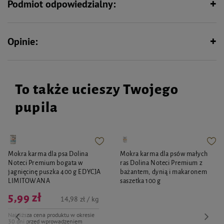
Podmiot odpowiedzialny:
Opinie:
To także ucieszy Twojego
pupila
Mokra karma dla psa Dolina
Mokra karma dla psów małych
Noteci Premium bogata w
ras Dolina Noteci Premium z
jagnięcinę puszka 400 g EDYCJA
bażantem, dynią i makaronem
LIMITOWANA
saszetka 100 g
5,99 zł
14,98 zł / kg
Najniższa cena produktu w okresie
30 dni przed wprowadzeniem