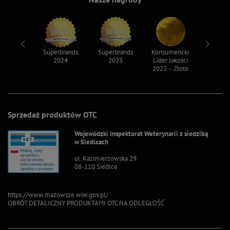
ksy 2022
Superbrands
Superbrands
Konsumencki
Konsum
2024
2023
Lider Jakości
Lider Ja
2022 – Złoto
2022 – S
Sprzedaż produktów OTC
Wojewódzki Inspektorat Weterynarii z siedzibą
w Siedlcach
ul. Kazimierzowska 29
08-110 Siedlce
https://www.mazowsze.wiw.gov.pl/
OBRÓT DETALICZNY PRODUKTAMI OTC NA ODLEGŁOŚĆ