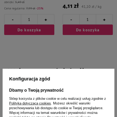
obniżki:
5,49 zł
4,11 zł
41,10 zł / kg
Cena regularna:
7,99 zł
-25%
-
-
+
+
Do koszyka
Do koszyka
Wybrane specjalnie dla
Konfiguracja zgód
Ciebie i Twojego czworonoga
Dbamy o Twoją prywatność
Sklep korzysta z plików cookie w celu realizacji usług zgodnie z
Polityką dotyczącą cookies
. Możesz określić warunki
Mokra karma weterynaryjna dla
4Vets Natural Hepatic karma
przechowywania lub dostępu do cookie w Twojej przeglądarce.
psa ze schorzeniami wątroby
suszona dla psów z chorą
Więcej informacji na temat warunków i prywatności można
4Vets Natural Hepatic 6 x 185 g
wątrobą 1 kg