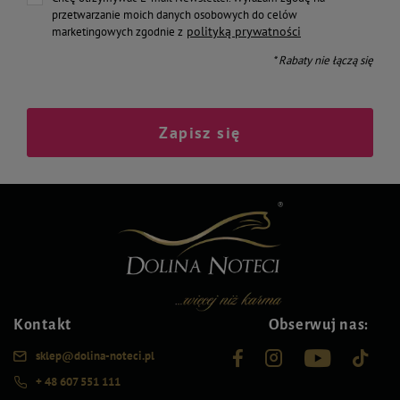
przetwarzanie moich danych osobowych do celów
polityką prywatności
marketingowych zgodnie z
* Rabaty nie łączą się
Zapisz się
Kontakt
Obserwuj nas:
sklep@dolina-noteci.pl
+ 48 607 551 111