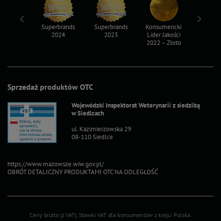
ksy 2022
Superbrands
Superbrands
Konsumencki
Konsum
2024
2023
Lider Jakości
Lider Ja
2022 – Złoto
2022 – S
Sprzedaż produktów OTC
Wojewódzki Inspektorat Weterynarii z siedzibą
w Siedlcach
ul. Kazimierzowska 29
08-110 Siedlce
https://www.mazowsze.wiw.gov.pl/
OBRÓT DETALICZNY PRODUKTAMI OTC NA ODLEGŁOŚĆ
Ceny brutto (z VAT).
Stawki VAT dla konsumentów z kraju:
Polska
.