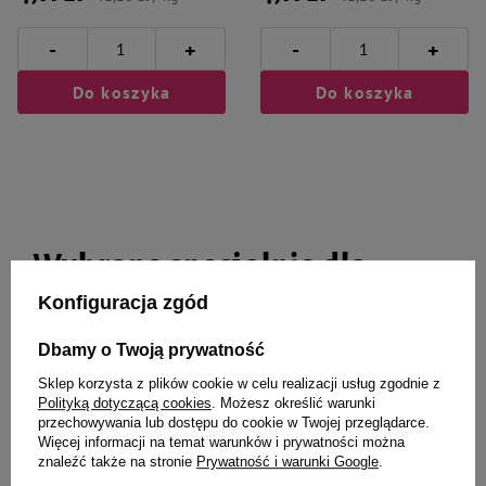
-
-
+
+
Do koszyka
Do koszyka
Wybrane specjalnie dla
Ciebie i Twojego czworonoga
Konfiguracja zgód
Dbamy o Twoją prywatność
Sklep korzysta z plików cookie w celu realizacji usług zgodnie z
Polityką dotyczącą cookies
. Możesz określić warunki
Over Zoo Soft Skin Gel Żel
Dolfos Dolvit lęgi suplement dla
przechowywania lub dostępu do cookie w Twojej przeglądarce.
nawilżający do pielęgnacji dla
gołębi 1 kg
Więcej informacji na temat warunków i prywatności można
psów i kotów 50 ml
znaleźć także na stronie
Prywatność i warunki Google
.
22,99 zł
29,99 zł
459,80 zł / l
29,99 zł / kg