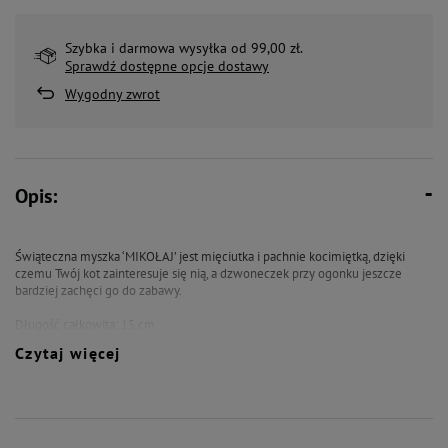
Szybka i darmowa wysyłka od 99,00 zł.
Sprawdź dostępne opcje dostawy
Wygodny zwrot
Opis:
Świąteczna myszka ‘MIKOŁAJ’ jest mięciutka i pachnie kocimiętką, dzięki
czemu Twój kot zainteresuje się nią, a dzwoneczek przy ogonku jeszcze
bardziej zachęci go do zabawy.
Długość całkowita: 15 cm
Czytaj więcej