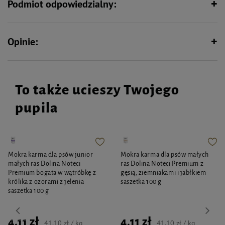
Podmiot odpowiedzialny:
Opinie:
To także ucieszy Twojego
pupila
Mokra karma dla psów junior
Mokra karma dla psów małych
małych ras Dolina Noteci
ras Dolina Noteci Premium z
Premium bogata w wątróbkę z
gęsią, ziemniakami i jabłkiem
królika z ozorami z jelenia
saszetka 100 g
saszetka 100 g
4,11 zł
4,11 zł
41,10 zł / kg
41,10 zł / kg