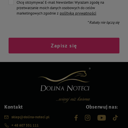
Chcę otrzymywać E-mail Newsletter. Wyrażam zgodę na
przetwarzanie moich danych osobowych do celów
polityką prywatności
marketingowych zgodnie z
* Rabaty nie łączą się
Zapisz się
Kontakt
Obserwuj nas:
sklep@dolina-noteci.pl
+ 48 607 551 111