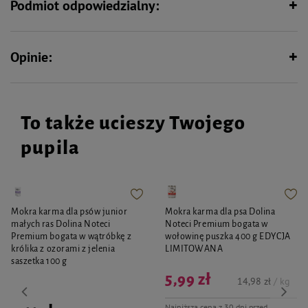
Podmiot odpowiedzialny:
Opinie:
To także ucieszy Twojego
pupila
Mokra karma dla psów junior
Mokra karma dla psa Dolina
małych ras Dolina Noteci
Noteci Premium bogata w
Premium bogata w wątróbkę z
wołowinę puszka 400 g EDYCJA
królika z ozorami z jelenia
LIMITOWANA
saszetka 100 g
5,99 zł
14,98 zł / kg
Najniższa cena z 30 dni przed