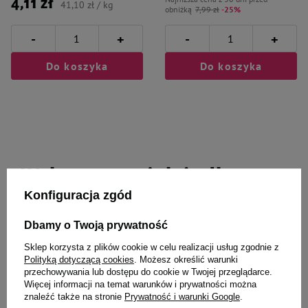
4,11 zł
41,10 zł / kg
obniżką
7,99 zł
-25%
-
-
+
+
Do koszyka
Do koszyka
Wybrane specjalnie dla
Konfiguracja zgód
Ciebie i Twojego czworonoga
Dbamy o Twoją prywatność
Sklep korzysta z plików cookie w celu realizacji usług zgodnie z
Polityką dotyczącą cookies
. Możesz określić warunki
D&D zabawka piłka i sznur 18 cm
Cooper & Pals Lina sznur szarpak
przechowywania lub dostępu do cookie w Twojej przeglądarce.
do zabawy dla psa pastelowy 44
Więcej informacji na temat warunków i prywatności można
cm
znaleźć także na stronie
Prywatność i warunki Google
.