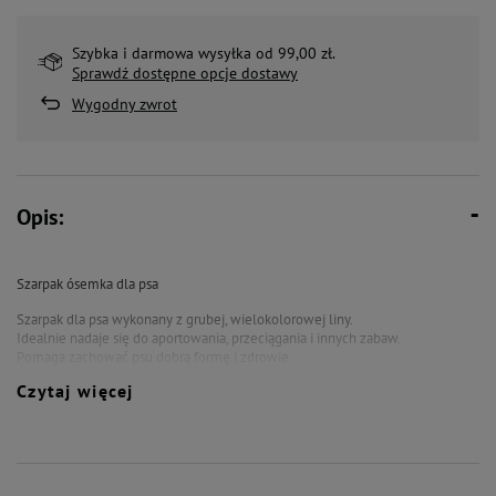
Szybka i darmowa wysyłka od 99,00 zł.
Sprawdź dostępne opcje dostawy
Wygodny zwrot
Opis:
Szarpak ósemka dla psa
Szarpak dla psa wykonany z grubej, wielokolorowej liny.
Idealnie nadaje się do aportowania, przeciągania i innych zabaw.
Pomaga zachować psu dobrą formę i zdrowie.
Dostępne dwa wzory:
Czytaj więcej
- Szarpak ósemka z plastikowym krzyżem
- Szarpak ósemka z uchwytem i piłką (uchwyt ułatwia rzucanie)