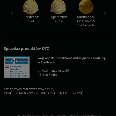
ksy 2022
Superbrands
Superbrands
Konsumencki
Konsum
2024
2023
Lider Jakości
Lider Ja
2022 – Złoto
2022 – S
Sprzedaż produktów OTC
Wojewódzki Inspektorat Weterynarii z siedzibą
w Siedlcach
ul. Kazimierzowska 29
08-110 Siedlce
https://www.mazowsze.wiw.gov.pl/
OBRÓT DETALICZNY PRODUKTAMI OTC NA ODLEGŁOŚĆ
Ceny brutto (z VAT).
Stawki VAT dla konsumentów z kraju:
Polska
.