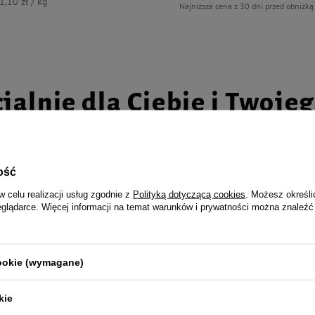
1,10 zł / kg
Najniższa cena z 30 dni przed obniżką
jalnie dla Ciebie i Twoje
ość
 dla kota wędka KALI królik
Zabawka dla kota Duvo+ Wędka dl
w celu realizacji usług zgodnie z
Polityką dotyczącą cookies
. Możesz określi
ze sznurka
eglądarce. Więcej informacji na temat warunków i prywatności można znaleźć
13,90 zł
cookie (wymagane)
kie