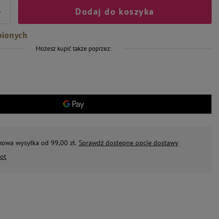
Dodaj do koszyka
+
bionych
Możesz kupić także poprzez:
mowa wysyłka od 99,00 zł.
Sprawdź dostępne opcje dostawy
ot