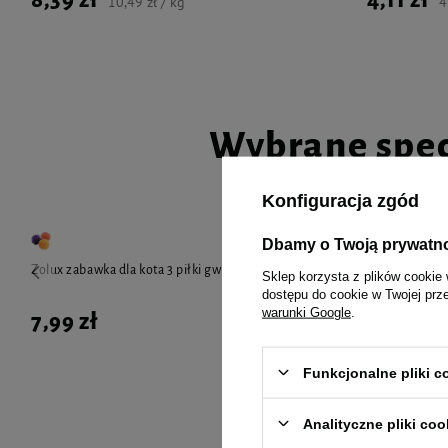
10,49 zł / kg
4
Wybrane spec
Konfiguracja zgód
Dbamy o Twoją prywatn
Zolux zabawka dla kota 3 piłki gwiazdki 4 cm
ZOLUX zabawka
Sklep korzysta z plików cookie 
szary
dostępu do cookie w Twojej prz
warunki Google
.
7,99 zł
12,99 zł
Funkcjonalne pliki 
Analityczne pliki coo