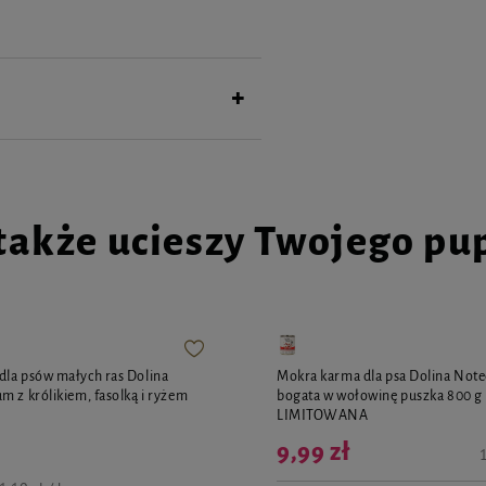
także ucieszy Twojego pu
la psów małych ras Dolina
Mokra karma dla psa Dolina Not
m z królikiem, fasolką i ryżem
bogata w wołowinę puszka 800 g
g
LIMITOWANA
9,99 zł
1