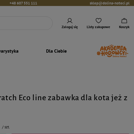
+48 607 551 111
sklep@dolina-noteci.pl
Zaloguj się
Listy zakupowe
Koszyk
arystyka
Dla Ciebie
atch Eco line zabawka dla kota jeż z
/
szt.