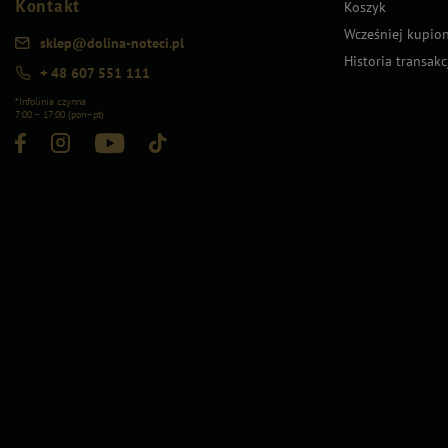
Kontakt
Koszyk
Wcześniej kupio
sklep@dolina-noteci.pl
Historia transakc
+ 48 607 551 111
*Infolinia czynna
7:00 – 17:00 (pon–pt)