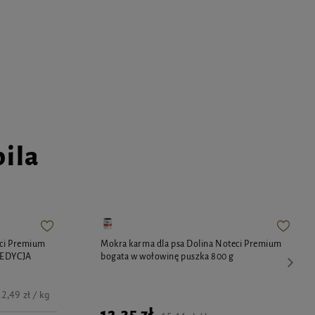
pila
eci Premium
Mokra karma dla psa Dolina Noteci Premium
 EDYCJA
bogata w wołowinę puszka 800 g
2,49 zł / kg
12,35 zł