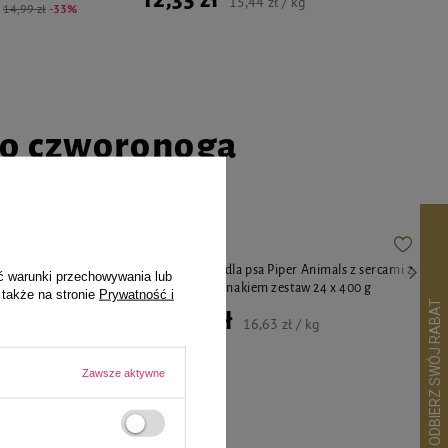
15,44 zł / kg
14,99 zł
-33%
go czworonoga
a kota Piłka
Mokra Karma dla psa Piper Animals z sercami z
ć warunki przechowywania lub
kurczaka i szpinakiem zestaw 24 x 400 g
 także na stronie
Prywatność i
159,60 zł
16,63 zł / kg
Zawsze aktywne