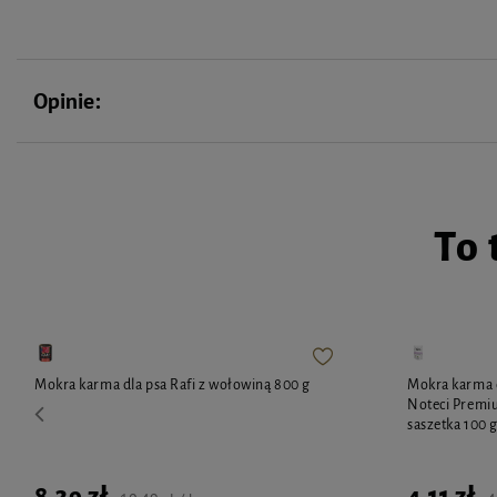
Opinie:
To 
Mokra karma dla psa Rafi z wołowiną 800 g
Mokra karma d
Noteci Premiu
saszetka 100 
8,39 zł
4,11 zł