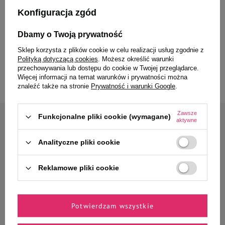
Konfiguracja zgód
MAU Mus Karma mokra dla kota
MAU Mus Karma mokra dla kota
Dbamy o Twoją prywatność
sterylizowanego jagnięcina z
sterylizowanego dziczyzna z
nasionami chia i miętą zestaw 10
jagodami zestaw 10 x 85 g
Sklep korzysta z plików cookie w celu realizacji usług zgodnie z
x 85 g
Polityką dotyczącą cookies
. Możesz określić warunki
przechowywania lub dostępu do cookie w Twojej przeglądarce.
40,30 zł
40,30 zł
Więcej informacji na temat warunków i prywatności można
znaleźć także na stronie
Prywatność i warunki Google
.
Zawsze
Funkcjonalne pliki cookie (wymagane)
aktywne
Zapisz się do naszego newslettera
Zyskaj 10% rabatu* na
Analityczne pliki cookie
pierwsze zamówienie
Reklamowe pliki cookie
Jak masz na imię?
Potwierdzam wszystkie
Podaj swój adres e-mail