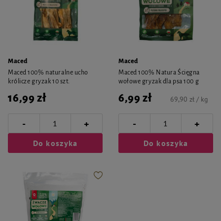
Maced
Maced
Maced 100% naturalne ucho
Maced 100% Natura Ścięgna
królicze gryzak 10 szt.
wołowe gryzak dla psa 100 g
16,99 zł
6,99 zł
69,90 zł / kg
-
-
+
+
Do koszyka
Do koszyka