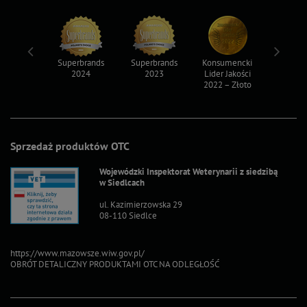
ksy 2022
Superbrands
Superbrands
Konsumencki
Konsum
2024
2023
Lider Jakości
Lider Ja
2022 – Złoto
2022 – S
Sprzedaż produktów OTC
Wojewódzki Inspektorat Weterynarii z siedzibą
w Siedlcach
ul. Kazimierzowska 29
08-110 Siedlce
https://www.mazowsze.wiw.gov.pl/
OBRÓT DETALICZNY PRODUKTAMI OTC NA ODLEGŁOŚĆ