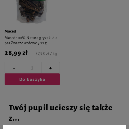
Maced
Maced 100% Natura gryzaki dla
psa Żwacze wołowe 500 g
28,99 zł
57,98 zł / kg
-
+
Do koszyka
Twój pupil ucieszy się także
z...