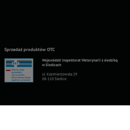
Sprzedaż produktów OTC
Wojewódzki Inspektorat Weterynarii z siedzibą
w Siedlcach
ul. Kazimierzowska 29
08-110 Siedlce
Ceny brutto (z VAT).
Stawki VAT dla konsumentów z kraju:
Polska
.