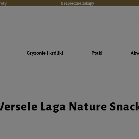
roty
Bezpieczne zakupy
Gryzonie i króliki
Ptaki
Akw
Versele Laga Nature Snac