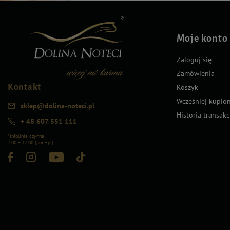
Moje konto
Zaloguj się
Zamówienia
Kontakt
Koszyk
Wcześniej kupio
sklep@dolina-noteci.pl
Historia transakc
+ 48 607 551 111
*Infolinia czynna
7:00 – 17:00 (pon–pt)