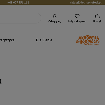
+48 607 551 111
sklep@dolina-noteci.pl
Zaloguj się
Listy zakupowe
Koszyk
arystyka
Dla Ciebie
k