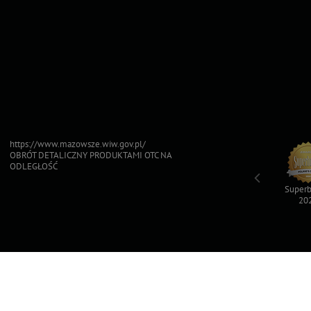
https://www.mazowsze.wiw.gov.pl/
OBRÓT DETALICZNY PRODUKTAMI OTC NA
ODLEGŁOŚĆ
Top For Dog
Sfinksy 2023
Sfinksy 2022
Superb
2023
20