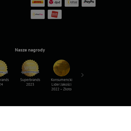
Nasze nagrody
rands
Superbrands
Konsumencki
Konsumencki
Top For D
24
2023
Lider Jakości
Lider Jakości
2023
2022 – Złoto
2022 – Srebro