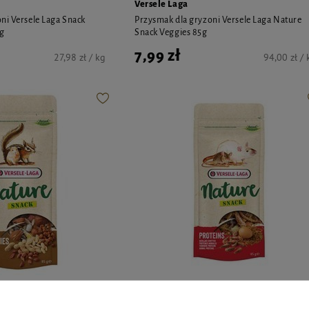
Versele Laga
ni Versele Laga Snack
Przysmak dla gryzoni Versele Laga Nature
0g
Snack Veggies 85g
7,99 zł
27,98 zł / kg
94,00 zł / 
Versele Laga
ni Versele Laga Nature
Przysmak dla gryzoni Versele Laga Nature