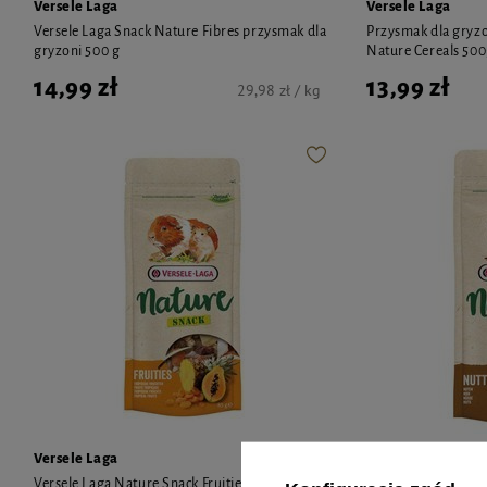
Versele Laga
Versele Laga
Versele Laga Snack Nature Fibres przysmak dla
Przysmak dla gryzo
gryzoni 500 g
Nature Cereals 50
14,99 zł
13,99 zł
29,98 zł / kg
Versele Laga
Versele Laga
Versele Laga Nature Snack Fruities przysmak
Przysmak dla gryzo