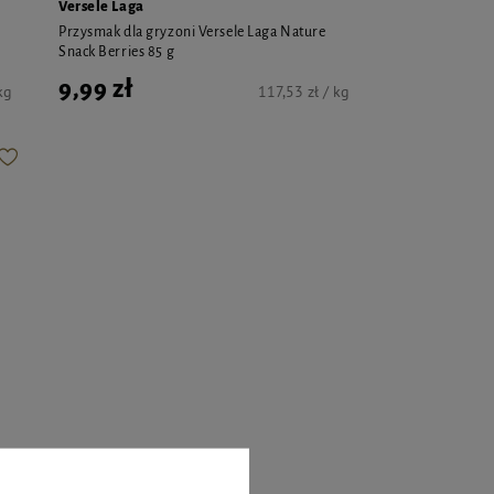
Versele Laga
Przysmak dla gryzoni Versele Laga Nature
Snack Berries 85 g
9,99 zł
kg
117,53 zł / kg