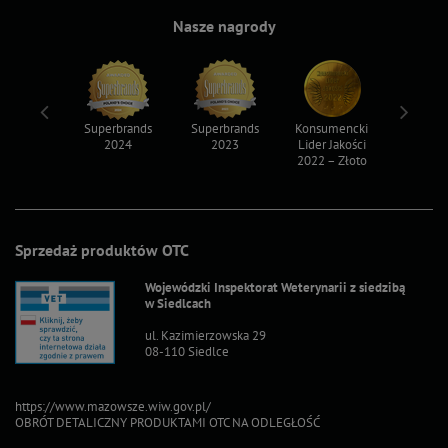
Nasze nagrody
ksy 2022
Superbrands
Superbrands
Konsumencki
Konsum
2024
2023
Lider Jakości
Lider Ja
2022 – Złoto
2022 – S
Sprzedaż produktów OTC
Wojewódzki Inspektorat Weterynarii z siedzibą
w Siedlcach
ul. Kazimierzowska 29
08-110 Siedlce
https://www.mazowsze.wiw.gov.pl/
OBRÓT DETALICZNY PRODUKTAMI OTC NA ODLEGŁOŚĆ