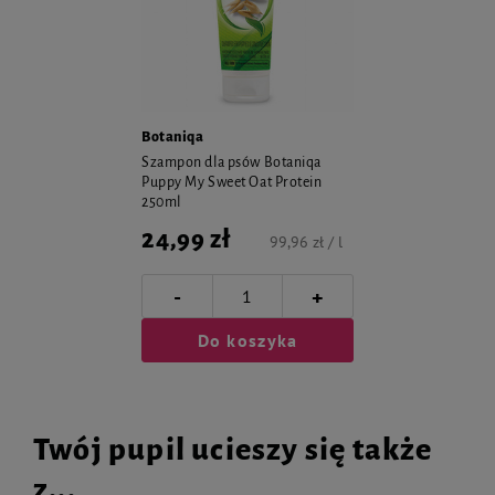
Botaniqa
Szampon dla psów Botaniqa
Puppy My Sweet Oat Protein
250ml
24,99 zł
99,96 zł / l
-
+
Do koszyka
Twój pupil ucieszy się także
z...