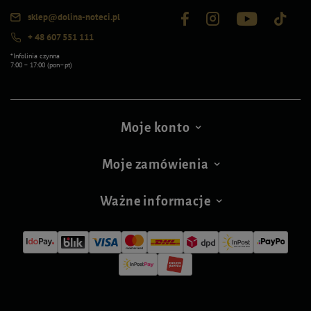
sklep@dolina-noteci.pl
+ 48 607 551 111
*Infolinia czynna
7:00 – 17:00 (pon–pt)
Moje konto
Moje zamówienia
Ważne informacje