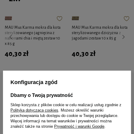
MAU Mus Karma mokra dla kota
MAU Mus Karma mokra dla kota
sterylizowanego jagnięcina z
sterylizowanego dziczyzna z
nasionami chia i miętą zestaw 10
jagodami zestaw 10 x 85 g
x 85 g
40,30 zł
40,30 zł
Konfiguracja zgód
Zapisz się do naszego newslettera
Zyskaj 10% rabatu* na
Dbamy o Twoją prywatność
pierwsze zamówienie
Sklep korzysta z plików cookie w celu realizacji usług zgodnie z
Polityką dotyczącą cookies
. Możesz określić warunki
przechowywania lub dostępu do cookie w Twojej przeglądarce.
Więcej informacji na temat warunków i prywatności można
Jak masz na imię?
znaleźć także na stronie
Prywatność i warunki Google
.