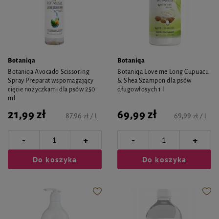
Botaniqa
Botaniqa
Botaniqa Avocado Scissoring
Botaniqa Love me Long Cupuacu
Spray Preparat wspomagający
& Shea Szampon dla psów
cięcie nożyczkami dla psów 250
długowłosych 1 l
ml
21,99 zł
69,99 zł
87,96 zł / l
69,99 zł / l
-
-
+
+
Do koszyka
Do koszyka