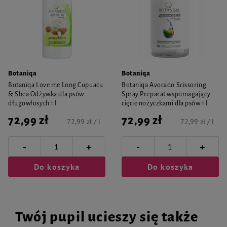
Botaniqa
Botaniqa
Botaniqa Love me Long Cupuacu
Botaniqa Avocado Scissoring
& Shea Odżywka dla psów
Spray Preparat wspomagający
długowłosych 1 l
cięcie nożyczkami dla psów 1 l
72,99 zł
72,99 zł
72,99 zł / l
72,99 zł / l
-
-
+
+
Do koszyka
Do koszyka
Twój pupil ucieszy się także