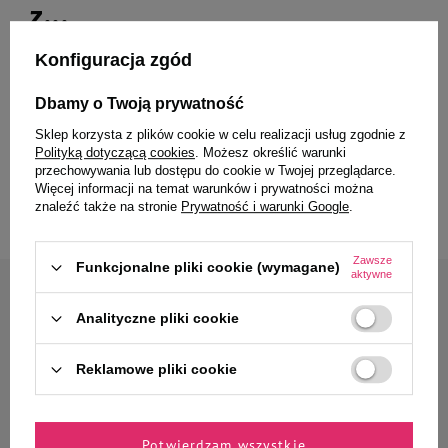
z...
Konfiguracja zgód
Dbamy o Twoją prywatność
MAU Mus Karma mokra dla kota
MAU Mus Karma mokra dla kota
sterylizowanego jagnięcina z
sterylizowanego dziczyzna z
Sklep korzysta z plików cookie w celu realizacji usług zgodnie z
nasionami chia i miętą zestaw 10
jagodami zestaw 10 x 85 g
Polityką dotyczącą cookies
. Możesz określić warunki
x 85 g
przechowywania lub dostępu do cookie w Twojej przeglądarce.
Więcej informacji na temat warunków i prywatności można
40,30 zł
40,30 zł
znaleźć także na stronie
Prywatność i warunki Google
.
Zawsze
Funkcjonalne pliki cookie (wymagane)
aktywne
Zapisz się do naszego newslettera
Analityczne pliki cookie
Zyskaj 10% rabatu* na
pierwsze zamówienie
Reklamowe pliki cookie
Jak masz na imię?
Potwierdzam wszystkie