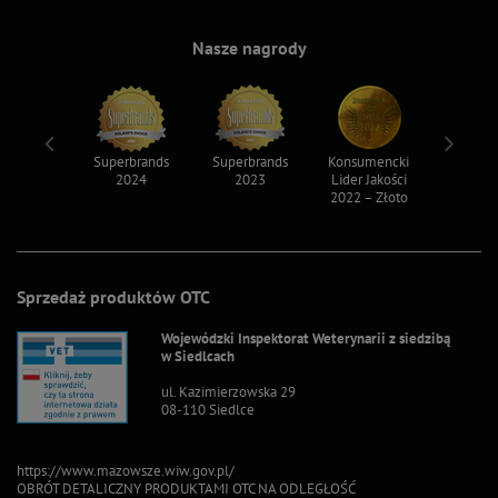
Nasze nagrody
ksy 2022
Superbrands
Superbrands
Konsumencki
Konsum
2024
2023
Lider Jakości
Lider Ja
2022 – Złoto
2022 – S
Sprzedaż produktów OTC
Wojewódzki Inspektorat Weterynarii z siedzibą
w Siedlcach
ul. Kazimierzowska 29
08-110 Siedlce
https://www.mazowsze.wiw.gov.pl/
OBRÓT DETALICZNY PRODUKTAMI OTC NA ODLEGŁOŚĆ