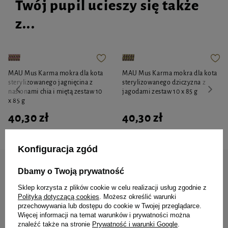
Twój pupil ucieszy się także
z...
MAU Mus Karma mokra dla kota
MAU Mus Karma mokra dla kota
sterylizowanego jagnięcina z
sterylizowanego dziczyzna z
nasionami chia i miętą zestaw 10
jagodami zestaw 10 x 85 g
x 85 g
40,30 zł
40,30 zł
Konfiguracja zgód
Zapisz się do naszego newslettera
Dbamy o Twoją prywatność
Zyskaj 10% rabatu* na
Sklep korzysta z plików cookie w celu realizacji usług zgodnie z
Polityką dotyczącą cookies
. Możesz określić warunki
pierwsze zamówienie
przechowywania lub dostępu do cookie w Twojej przeglądarce.
Więcej informacji na temat warunków i prywatności można
znaleźć także na stronie
Prywatność i warunki Google
.