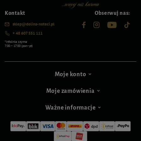
Kontakt
Obserwuj nas:
sklep@dolina-noteci.pl
+ 48 607 551 111
*Infolinia czynna
7:00 – 17:00 (pon–pt)
Moje konto
Moje zamówienia
Ważne informacje