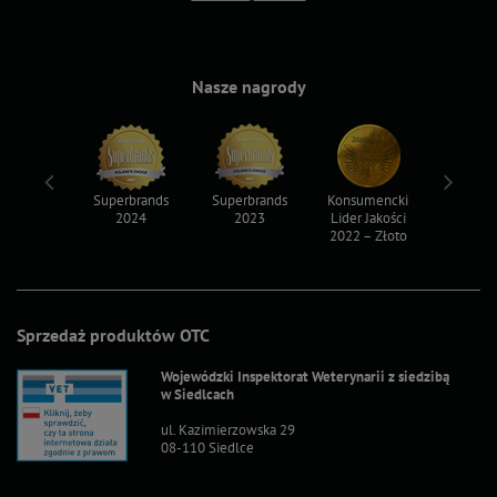
Nasze nagrody
ksy 2022
Superbrands
Superbrands
Konsumencki
Konsum
2024
2023
Lider Jakości
Lider Ja
2022 – Złoto
2022 – S
Sprzedaż produktów OTC
Wojewódzki Inspektorat Weterynarii z siedzibą
w Siedlcach
ul. Kazimierzowska 29
08-110 Siedlce