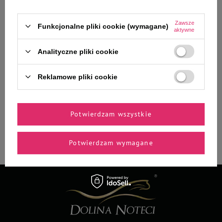
Jak masz na imię?
Zawsze
Funkcjonalne pliki cookie (wymagane)
aktywne
Podaj swój adres e-mail
Analityczne pliki cookie
Chcę otrzymywać E-mail Newsletter. Wyrażam zgodę na
przetwarzanie moich danych osobowych do celów
Reklamowe pliki cookie
polityką prywatności
marketingowych zgodnie z
* Rabaty nie łączą się
Potwierdzam wszystkie
Zapisz się
Potwierdzam wymagane