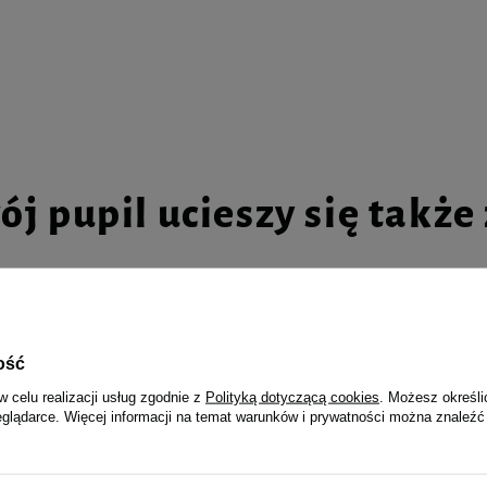
ój pupil ucieszy się także z
a mokra dla kota
MAU Mus Karma mokra dla kota s
ość
go dziczyzna z jagodami zestaw
fioletową marchewką i kolendrą z
g
w celu realizacji usług zgodnie z
Polityką dotyczącą cookies
. Możesz określi
eglądarce. Więcej informacji na temat warunków i prywatności można znaleźć
40,30 zł