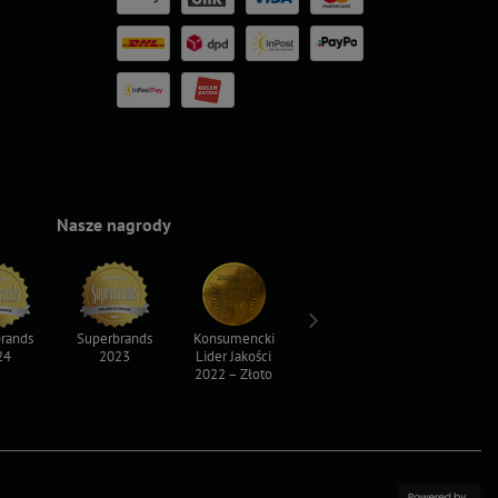
Nasze nagrody
rands
Superbrands
Konsumencki
Konsumencki
Top For D
24
2023
Lider Jakości
Lider Jakości
2023
2022 – Złoto
2022 – Srebro