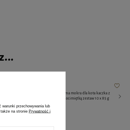
...
arna z
MAU Mus Karma mokra dla kota kaczka z
estaw 10 x 85
tymiankiem i kocimiętką zestaw 10 x 85 g
ć warunki przechowywania lub
 także na stronie
Prywatność i
40,30 zł