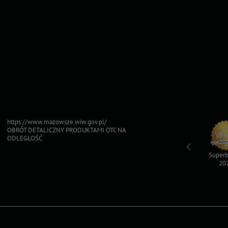
https://www.mazowsze.wiw.gov.pl/
OBRÓT DETALICZNY PRODUKTAMI OTC NA
ODLEGŁOŚĆ
Top For Dog
Sfinksy 2023
Sfinksy 2022
Superb
2023
20