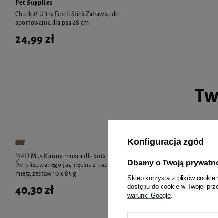
Pet Supplies
Chuckit! Ultra Fetch Stick Zabawka do
aportowania dla psa 28 cm
24,99 zł
Tw
Konfiguracja zgód
MAU Mus Karma mokra dla kota
MAU Mus Karm
Dbamy o Twoją prywatn
sterylizowanego jagnięcina z nasionami chia i
sterylizowane
miętą zestaw 10 x 85 g
10 x 85 g
Sklep korzysta z plików cookie 
dostępu do cookie w Twojej prz
40,30 zł
40,30 zł
warunki Google
.