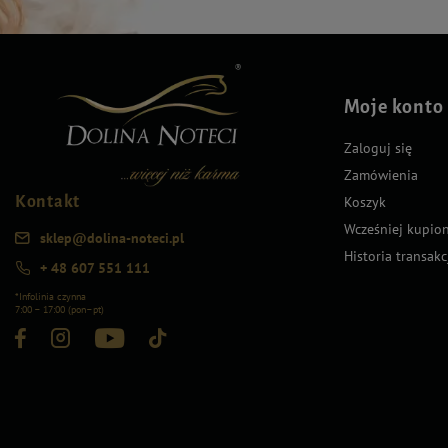
Moje konto
Zaloguj się
Zamówienia
Kontakt
Koszyk
Wcześniej kupio
sklep@dolina-noteci.pl
Historia transakc
+ 48 607 551 111
*Infolinia czynna
7:00 – 17:00 (pon–pt)