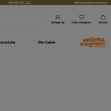
+48 607 551 111
sklep@dolina-noteci.pl
Zaloguj się
Listy zakupowe
Koszyk
arystyka
Dla Ciebie