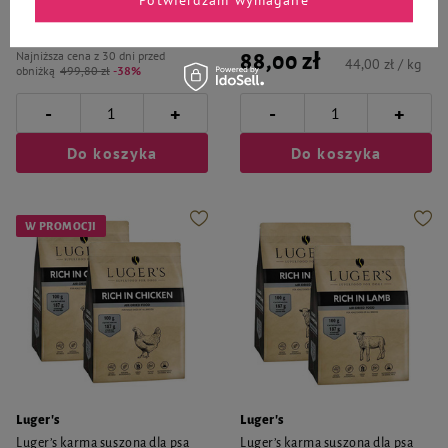
kg
309,88 zł
30,99 zł / kg
Najniższa cena z 30 dni przed
88,00 zł
44,00 zł / kg
obniżką
499,80 zł
-38%
-
-
+
+
Do koszyka
Do koszyka
W PROMOCJI
Luger's
Luger's
Luger’s karma suszona dla psa
Luger’s karma suszona dla psa