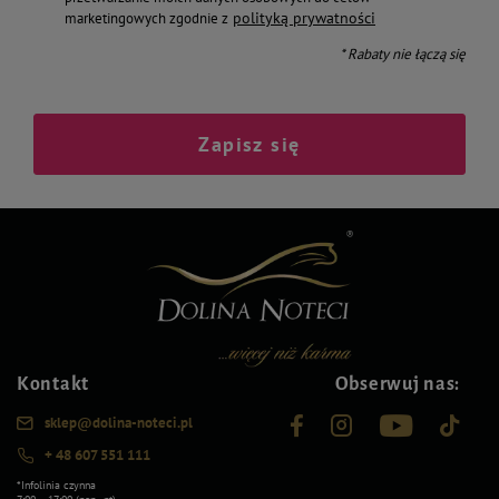
polityką prywatności
marketingowych zgodnie z
* Rabaty nie łączą się
Zapisz się
Kontakt
Obserwuj nas:
sklep@dolina-noteci.pl
+ 48 607 551 111
*Infolinia czynna