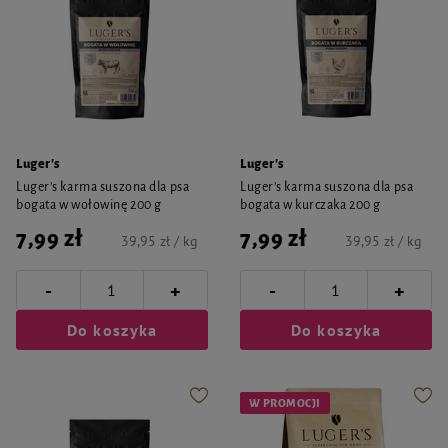
Luger's
Luger's
Luger’s karma suszona dla psa
Luger’s karma suszona dla psa
bogata w wołowinę 200 g
bogata w kurczaka 200 g
7,99 zł
7,99 zł
39,95 zł / kg
39,95 zł / kg
-
-
+
+
Do koszyka
Do koszyka
W PROMOCJI