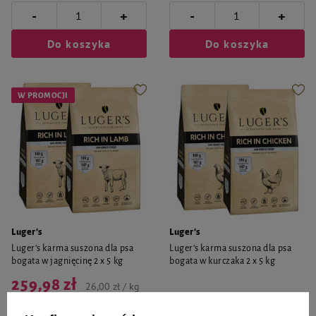
-
-
+
+
Do koszyka
Do koszyka
W PROMOCJI
Luger's
Luger's
Luger’s karma suszona dla psa
Luger’s karma suszona dla psa
bogata w jagnięcinę 2 x 5 kg
bogata w kurczaka 2 x 5 kg
259,98 zł
26,00 zł / kg
Najniższa cena produktu w okresie