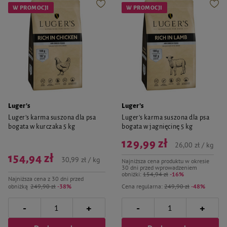
W PROMOCJI
W PROMOCJI
Luger's
Luger's
Luger’s karma suszona dla psa
Luger’s karma suszona dla psa
bogata w kurczaka 5 kg
bogata w jagnięcinę 5 kg
129,99 zł
26,00 zł / kg
154,94 zł
30,99 zł / kg
Najniższa cena produktu w okresie
30 dni przed wprowadzeniem
obniżki:
154,94 zł
-16%
Najniższa cena z 30 dni przed
obniżką
249,90 zł
-38%
Cena regularna:
249,90 zł
-48%
-
-
+
+