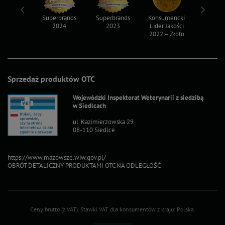
ksy 2022
Superbrands
Superbrands
Konsumencki
Konsum
2024
2023
Lider Jakości
Lider Ja
2022 – Złoto
2022 – S
Sprzedaż produktów OTC
Wojewódzki Inspektorat Weterynarii z siedzibą
w Siedlcach
ul. Kazimierzowska 29
08-110 Siedlce
https://www.mazowsze.wiw.gov.pl/
OBRÓT DETALICZNY PRODUKTAMI OTC NA ODLEGŁOŚĆ
Ceny brutto (z VAT).
Stawki VAT dla konsumentów z kraju:
Polska
.