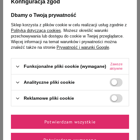
Konfiguracja zgód
30 dni przed wprowadzeniem
obniżki:
249,00 zł
499,80 zł
49,98 zł / kg
Cena regularna:
499,80 zł
-48%
Dbamy o Twoją prywatność
-
-
+
+
Sklep korzysta z plików cookie w celu realizacji usług zgodnie z
Polityką dotyczącą cookies
. Możesz określić warunki
przechowywania lub dostępu do cookie w Twojej przeglądarce.
Do koszyka
Do koszyka
Więcej informacji na temat warunków i prywatności można
znaleźć także na stronie
Prywatność i warunki Google
.
W PROMOCJI
Zawsze
Funkcjonalne pliki cookie (wymagane)
aktywne
Analityczne pliki cookie
Reklamowe pliki cookie
Potwierdzam wszystkie
Luger's
Luger's
Luger’s karma suszona dla psa
Luger’s karma suszona dla psa
bogata w wołowinę 2 x 5 kg
bogata w wołowinę zestaw 2 x 1
Potwierdzam wymagane