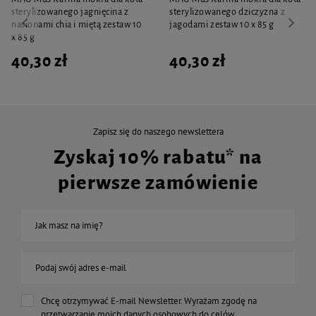
sterylizowanego jagnięcina z
sterylizowanego dziczyzna z
nasionami chia i miętą zestaw 10
jagodami zestaw 10 x 85 g
x 85 g
40,30 zł
40,30 zł
Zapisz się do naszego newslettera
Zyskaj 10% rabatu* na
pierwsze zamówienie
Jak masz na imię?
Podaj swój adres e-mail
Chcę otrzymywać E-mail Newsletter. Wyrażam zgodę na
przetwarzanie moich danych osobowych do celów