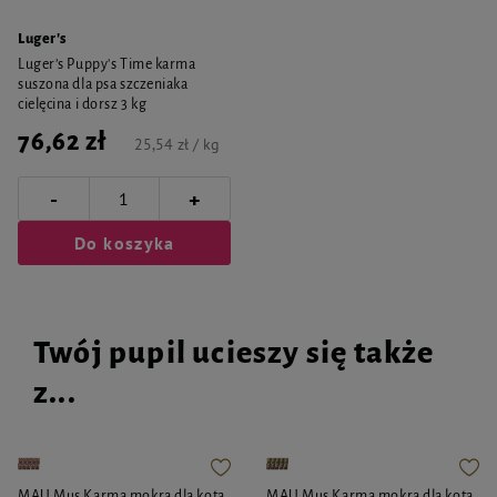
Luger's
Luger’s Puppy's Time karma
suszona dla psa szczeniaka
cielęcina i dorsz 3 kg
76,62 zł
25,54 zł / kg
-
+
Do koszyka
Twój pupil ucieszy się także
z...
MAU Mus Karma mokra dla kota
MAU Mus Karma mokra dla kota