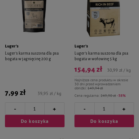
Luger's
Luger's
Luger’s karma suszona dla psa
Luger’s karma suszona dla psa
bogata w jagnięcinę 200 g
bogata w wołowinę 5 kg
154,94 zł
30,99 zł / kg
Najniższa cena produktu w okresie
30 dni przed wprowadzeniem
obniżki:
149,94 zł
7,99 zł
39,95 zł / kg
Cena regularna:
249,90 zł
-38%
-
-
+
+
Do koszyka
Do koszyka