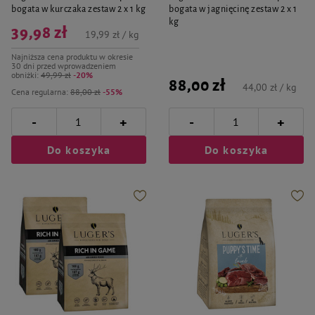
bogata w kurczaka zestaw 2 x 1 kg
bogata w jagnięcinę zestaw 2 x 1
kg
39,98 zł
19,99 zł / kg
Najniższa cena produktu w okresie
30 dni przed wprowadzeniem
obniżki:
49,99 zł
-20%
88,00 zł
44,00 zł / kg
Cena regularna:
88,00 zł
-55%
-
-
+
+
Do koszyka
Do koszyka