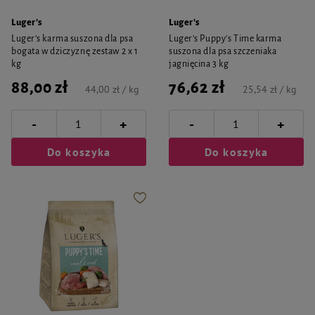
Luger's
Luger's
Luger’s karma suszona dla psa
Luger’s Puppy's Time karma
bogata w dziczyznę zestaw 2 x 1
suszona dla psa szczeniaka
kg
jagnięcina 3 kg
88,00 zł
76,62 zł
44,00 zł / kg
25,54 zł / kg
-
-
+
+
Do koszyka
Do koszyka