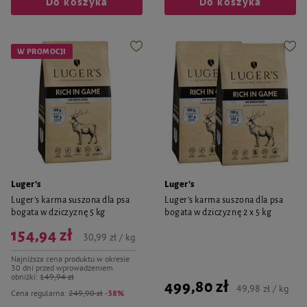
Do koszyka
Do koszyka
W PROMOCJI
Luger's
Luger's
Luger’s karma suszona dla psa
Luger’s karma suszona dla psa
bogata w dziczyznę 5 kg
bogata w dziczyznę 2 x 5 kg
154,94 zł
30,99 zł / kg
Najniższa cena produktu w okresie
30 dni przed wprowadzeniem
obniżki:
149,94 zł
499,80 zł
49,98 zł / kg
Cena regularna:
249,90 zł
-38%