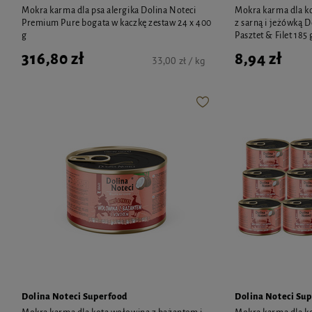
Mokra karma dla psa alergika Dolina Noteci
Mokra karma dla kot
Premium Pure bogata w kaczkę zestaw 24 x 400
z sarną i jeżówką 
g
Pasztet & Filet 185 
316,80 zł
8,94 zł
33,00 zł / kg
Dolina Noteci Superfood
Dolina Noteci Su