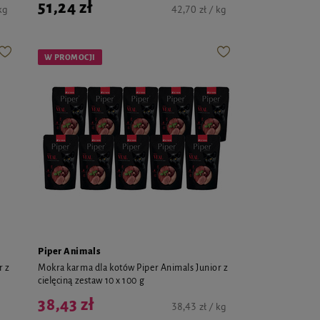
51,24 zł
kg
42,70 zł / kg
W PROMOCJI
Piper Animals
r z
Mokra karma dla kotów Piper Animals Junior z
cielęciną zestaw 10 x 100 g
38,43 zł
38,43 zł / kg