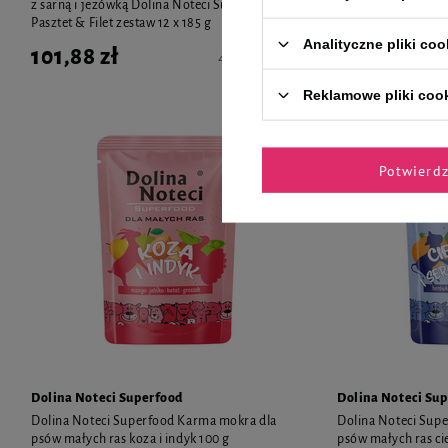
z sarną i jeżówką Dolina Noteci Superfood
Noteci Superfood P
Pasztet & Filet zestaw 12 x 185 g
zestaw 12 x 185 g
Analityczne pliki coo
101,88 zł
101,88 zł
45,89 zł / kg
Reklamowe pliki coo
Potwierd
Dolina Noteci Superfood
Dolina Noteci Su
Dolina Noteci Superfood Karma mokra dla
Dolina Noteci Sup
psów małych ras koza i indyk 100 g
psów małych ras ciel