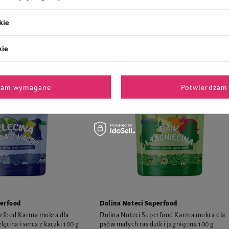
asztet & Filet mix smaków
Pasztet & Filet mix smaków zestaw 12 x 185 
kie
101,88 zł
45,89 zł / kg
45,89 zł / 
kie
zam wymagane
Potwierdzam 
perfood
Dolina Noteci Superfood
erfood Karma mokra dla
Dolina Noteci Superfood Karma mokra dla
ęcina i serca z kaczki 100 g
psów małych ras dzik i jagnięcina 100 g