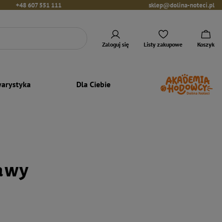
+48 607 551 111
sklep@dolina-noteci.pl
Zaloguj się
Listy zakupowe
Koszyk
arystyka
Dla Ciebie
tawy