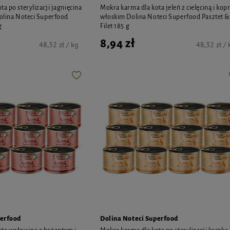
a po sterylizacji jagnięcina
Mokra karma dla kota jeleń z cielęciną i ko
Dolina Noteci Superfood
włoskim Dolina Noteci Superfood Pasztet &
g
Filet 185 g
8,94 zł
48,32 zł / kg
48,32 zł / 
perfood
Dolina Noteci Superfood