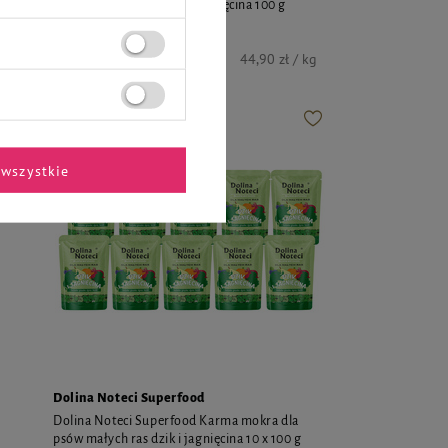
g
psów małych ras królik i jagnięcina 100 g
4,49 zł
kg
44,90 zł / kg
wszystkie
Dolina Noteci Superfood
Dolina Noteci Superfood Karma mokra dla
psów małych ras dzik i jagnięcina 10 x 100 g