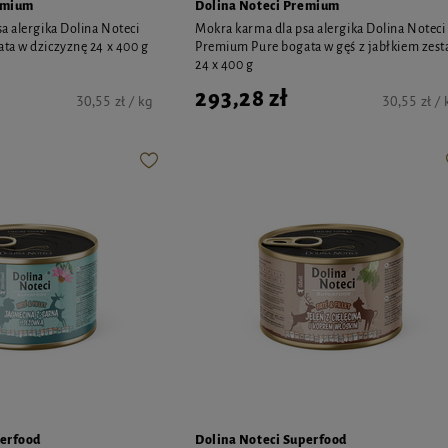
emium
Dolina Noteci Premium
a alergika Dolina Noteci
Mokra karma dla psa alergika Dolina Noteci
ta w dziczyznę 24 x 400 g
Premium Pure bogata w gęś z jabłkiem zes
24 x 400 g
293,28 zł
30,55 zł / kg
30,55 zł / 
perfood
Dolina Noteci Superfood