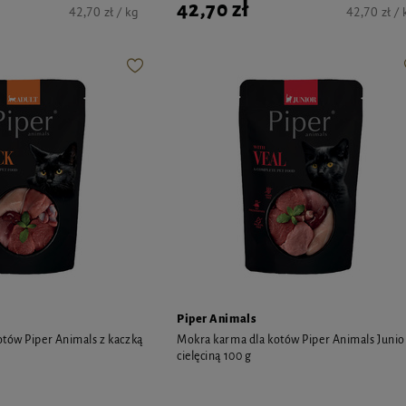
42,70 zł
42,70 zł / kg
42,70 zł / 
Piper Animals
tów Piper Animals z kaczką
Mokra karma dla kotów Piper Animals Junio
cielęciną 100 g