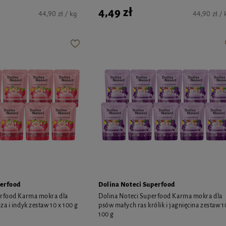
4,49 zł
44,90 zł / kg
44,90 zł / 
perfood
Dolina Noteci Superfood
erfood Karma mokra dla
Dolina Noteci Superfood Karma mokra dla
a i indyk zestaw 10 x 100 g
psów małych ras królik i jagnięcina zestaw 1
100 g