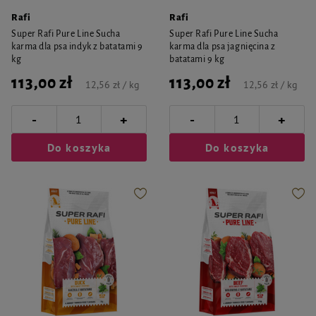
Rafi
Rafi
Super Rafi Pure Line Sucha
Super Rafi Pure Line Sucha
karma dla psa indyk z batatami 9
karma dla psa jagnięcina z
kg
batatami 9 kg
113,00 zł
113,00 zł
12,56 zł / kg
12,56 zł / kg
-
-
+
+
Do koszyka
Do koszyka