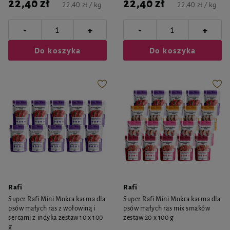
22,40 zł
22,40 zł
22,40 zł / kg
22,40 zł / kg
-
-
+
+
Do koszyka
Do koszyka
Rafi
Rafi
Super Rafi Mini Mokra karma dla
Super Rafi Mini Mokra karma dla
psów małych ras z wołowiną i
psów małych ras mix smaków
sercami z indyka zestaw 10 x 100
zestaw 20 x 100 g
g