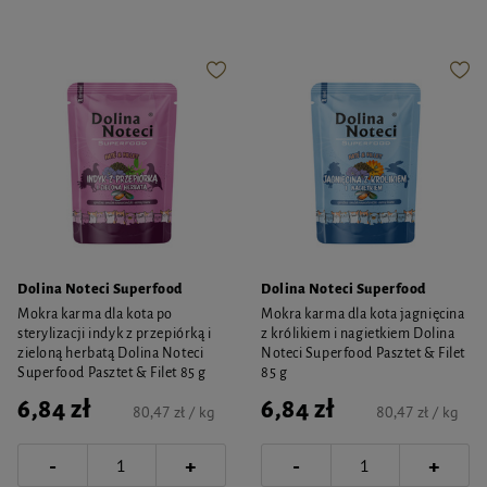
Dolina Noteci Superfood
Dolina Noteci Superfood
Mokra karma dla kota po
Mokra karma dla kota jagnięcina
sterylizacji indyk z przepiórką i
z królikiem i nagietkiem Dolina
zieloną herbatą Dolina Noteci
Noteci Superfood Pasztet & Filet
Superfood Pasztet & Filet 85 g
85 g
6,84 zł
6,84 zł
80,47 zł / kg
80,47 zł / kg
-
-
+
+