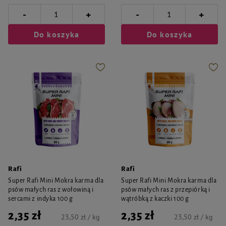
-
-
+
+
Do koszyka
Do koszyka
Rafi
Rafi
Super Rafi Mini Mokra karma dla
Super Rafi Mini Mokra karma dla
psów małych ras z wołowiną i
psów małych ras z przepiórką i
sercami z indyka 100 g
wątróbką z kaczki 100 g
2,35 zł
2,35 zł
23,50 zł / kg
23,50 zł / kg