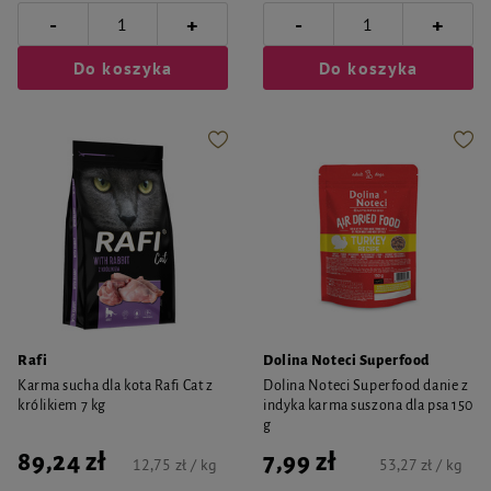
-
-
+
+
Do koszyka
Do koszyka
Rafi
Dolina Noteci Superfood
Karma sucha dla kota Rafi Cat z
Dolina Noteci Superfood danie z
królikiem 7 kg
indyka karma suszona dla psa 150
g
89,24 zł
7,99 zł
12,75 zł / kg
53,27 zł / kg