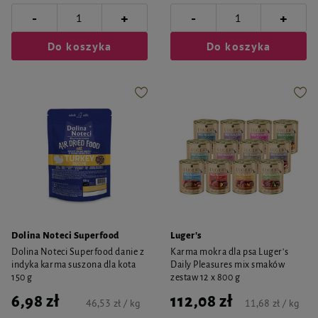
-
-
+
+
Do koszyka
Do koszyka
Dolina Noteci Superfood
Luger's
Dolina Noteci Superfood danie z
Karma mokra dla psa Luger's
indyka karma suszona dla kota
Daily Pleasures mix smaków
150 g
zestaw 12 x 800 g
6,98 zł
112,08 zł
46,53 zł / kg
11,68 zł / kg