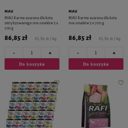
MAU
MAU
MAU Karma suszona dla kota
MAU Karma suszona dla kota
sterylizowanego mix smaków 3 x
mix smaków 3 x 700 g
700 g
86,85 zł
86,85 zł
41,36 zł / kg
41,36 zł / kg
-
-
+
+
Do koszyka
Do koszyka