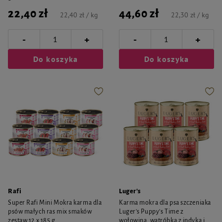
22,40 zł
44,60 zł
22,40 zł / kg
22,30 zł / kg
-
-
+
+
Do koszyka
Do koszyka
Rafi
Luger's
Super Rafi Mini Mokra karma dla
Karma mokra dla psa szczeniaka
psów małych ras mix smaków
Luger's Puppy's Time z
zestaw 12 x 185 g
wołowiną, wątróbką z indyka i