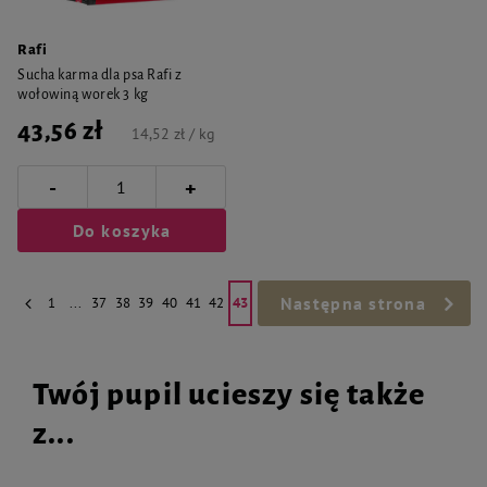
Rafi
Sucha karma dla psa Rafi z
wołowiną worek 3 kg
43,56 zł
14,52 zł / kg
-
+
Do koszyka
Następna strona
1
...
37
38
39
40
41
42
43
Twój pupil ucieszy się także
z...