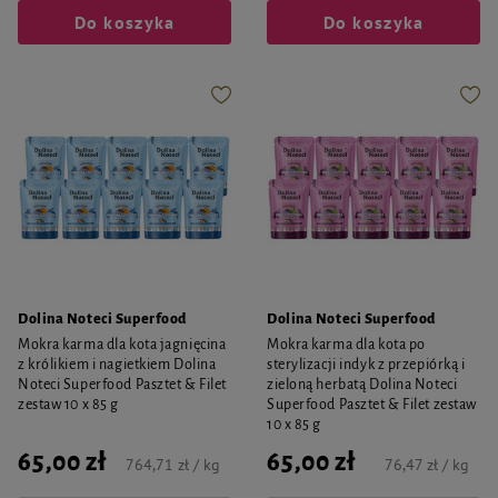
Do koszyka
Do koszyka
Dolina Noteci Superfood
Dolina Noteci Superfood
Mokra karma dla kota jagnięcina
Mokra karma dla kota po
z królikiem i nagietkiem Dolina
sterylizacji indyk z przepiórką i
Noteci Superfood Pasztet & Filet
zieloną herbatą Dolina Noteci
zestaw 10 x 85 g
Superfood Pasztet & Filet zestaw
10 x 85 g
65,00 zł
65,00 zł
764,71 zł / kg
76,47 zł / kg