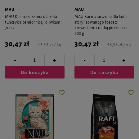
MAU
MAU
MAU Karma suszona dla kota
MAU Karma suszona dla kota
tuńczyk z ośmiornicą i oliwkami
sterylizowanego łosoś z
700 g
krewetkami i natką pietruszki
700 g
30,47 zł
30,47 zł
43,53 zł / kg
43,53 zł / kg
-
-
+
+
Do koszyka
Do koszyka