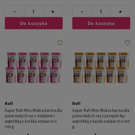
-
-
+
+
Do koszyka
Do koszyka
Rafi
Rafi
Super Rafi Mini Mokra karma dla
Super Rafi Mini Mokra karma dla
psów małych ras z indykiem i
psów małych ras z przepiórką i
wątróbką z królika zestaw 10 x
wątróbką z kaczki zestaw 10 x 100
100 g
g