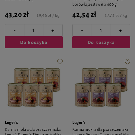
borówką zestaw 6 x 400 g
43,20 zł
42,54 zł
19,46 zł / kg
17,73 zł / kg
-
-
+
+
Do koszyka
Do koszyka
Luger's
Luger's
Karma mokra dla psa szczeniaka
Karma mokra dla psa szczeniaka