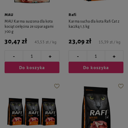
MAU
Rafi
MAU Karma suszona dla kota
Karma sucha dla kota Rafi Cat z
kociąt cielęcina ze szparagami
kaczką 1,5 kg
700 g
30,47 zł
23,09 zł
43,53 zł / kg
15,39 zł / kg
-
-
+
+
Do koszyka
Do koszyka