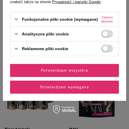
Karma mokra dla psa szczeniaka
Karma mokra dla psa szczeniaka
znaleźć także na stronie
Prywatność i warunki Google
.
Luger's Puppy's Time z indykiem,
Luger's Puppy's Time mix
jagnięciną i żurawiną zestaw 6 x
smaków zestaw 12 x 400 g
400 g
Zawsze
Funkcjonalne pliki cookie (wymagane)
aktywne
42,54 zł
85,08 zł
17,73 zł / kg
17,72 zł / kg
Analityczne pliki cookie
-
-
+
+
Reklamowe pliki cookie
Do koszyka
Do koszyka
Potwierdzam wszystkie
Potwierdzam wymagane