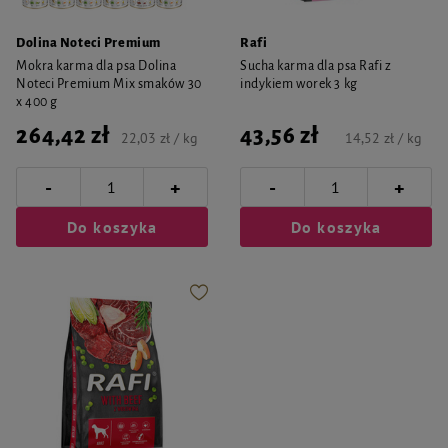
Dolina Noteci Premium
Rafi
Mokra karma dla psa Dolina
Sucha karma dla psa Rafi z
Noteci Premium Mix smaków 30
indykiem worek 3 kg
x 400 g
264,42 zł
43,56 zł
22,03 zł / kg
14,52 zł / kg
-
-
+
+
Do koszyka
Do koszyka