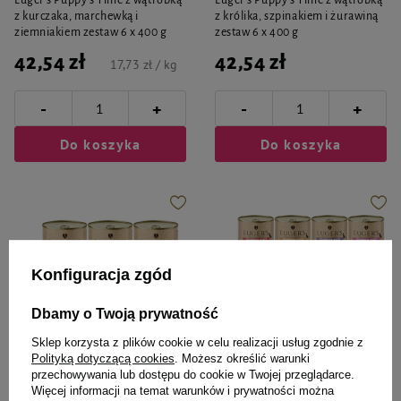
Luger's Puppy's Time z wątróbką
Luger's Puppy's Time z wątróbką
z kurczaka, marchewką i
z królika, szpinakiem i żurawiną
ziemniakiem zestaw 6 x 400 g
zestaw 6 x 400 g
42,54 zł
42,54 zł
17,73 zł / kg
-
-
+
+
Do koszyka
Do koszyka
Konfiguracja zgód
Dbamy o Twoją prywatność
Sklep korzysta z plików cookie w celu realizacji usług zgodnie z
Polityką dotyczącą cookies
. Możesz określić warunki
przechowywania lub dostępu do cookie w Twojej przeglądarce.
Luger's
Luger's
Więcej informacji na temat warunków i prywatności można