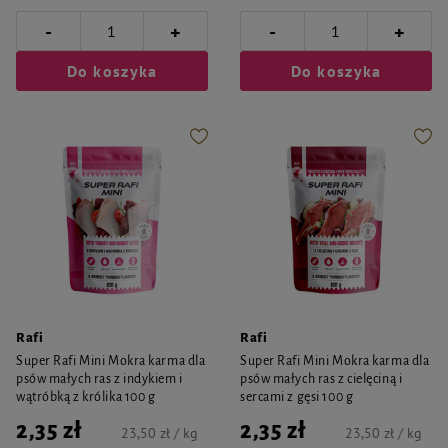
-
-
+
+
Do koszyka
Do koszyka
Rafi
Rafi
Super Rafi Mini Mokra karma dla
Super Rafi Mini Mokra karma dla
psów małych ras z indykiem i
psów małych ras z cielęciną i
wątróbką z królika 100 g
sercami z gęsi 100 g
2,35 zł
2,35 zł
23,50 zł / kg
23,50 zł / kg