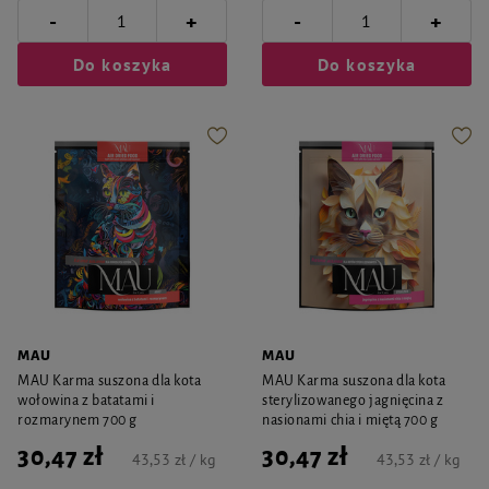
-
-
+
+
Do koszyka
Do koszyka
MAU
MAU
MAU Karma suszona dla kota
MAU Karma suszona dla kota
wołowina z batatami i
sterylizowanego jagnięcina z
rozmarynem 700 g
nasionami chia i miętą 700 g
30,47 zł
30,47 zł
43,53 zł / kg
43,53 zł / kg