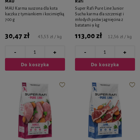
MAU
Rafi
MAU Karma suszona dla kota
Super Rafi Pure Line Junior
kaczka z tymiankiem i kocimiętką
Sucha karma dla szczeniąt i
700 g
młodych psów jagnięcina z
batatami 9 kg
30,47 zł
113,00 zł
43,53 zł / kg
12,56 zł / kg
-
-
+
+
Do koszyka
Do koszyka