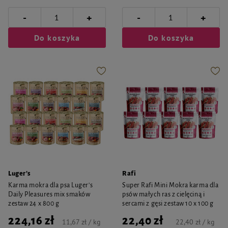
-
-
+
+
Do koszyka
Do koszyka
Luger's
Rafi
Karma mokra dla psa Luger's
Super Rafi Mini Mokra karma dla
Daily Pleasures mix smaków
psów małych ras z cielęciną i
zestaw 24 x 800 g
sercami z gęsi zestaw 10 x 100 g
224,16 zł
22,40 zł
11,67 zł / kg
22,40 zł / kg