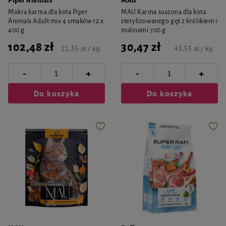
Piper Animals
MAU
Mokra karma dla kota Piper
MAU Karma suszona dla kota
Animals Adult mix 4 smaków 12 x
sterylizowanego gęś z królikiem i
400 g
malinami 700 g
102,48 zł
30,47 zł
21,35 zł / kg
43,53 zł / kg
-
-
+
+
Do koszyka
Do koszyka