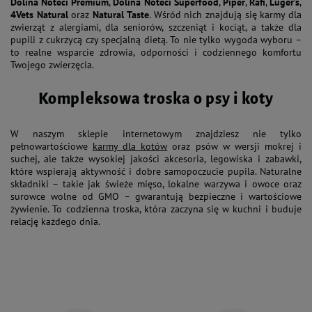
Dolina Noteci Premium
,
Dolina Noteci Superfood
,
Piper
,
Rafi
,
Luger’s
,
4Vets Natural
oraz
Natural Taste
. Wśród nich znajdują się karmy dla
zwierząt z alergiami, dla seniorów, szczeniąt i kociąt, a także dla
pupili z cukrzycą czy specjalną dietą. To nie tylko wygoda wyboru –
to realne wsparcie zdrowia, odporności i codziennego komfortu
Twojego zwierzęcia.
Kompleksowa troska o psy i koty
W naszym sklepie internetowym znajdziesz nie tylko
pełnowartościowe
karmy dla kotów
oraz psów w wersji mokrej i
suchej, ale także wysokiej jakości akcesoria, legowiska i zabawki,
które wspierają aktywność i dobre samopoczucie pupila. Naturalne
składniki – takie jak świeże mięso, lokalne warzywa i owoce oraz
surowce wolne od GMO – gwarantują bezpieczne i wartościowe
żywienie. To codzienna troska, która zaczyna się w kuchni i buduje
relację każdego dnia.