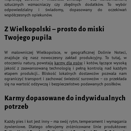
sztucznych wzmacniaczy czy zbędnych dodatków. To wybór
odpowiedzialny i świadomy, dopasowany do oczekiwań
współczesnych opiekunów.
Z Wielkopolski – prosto do miski
Twojego pupila
W malowniczej Wielkopolsce, w geograficznej Dolinie Noteci,
znajduje się nasz nowoczesny zakład produkcyjny. To tutaj, w
otoczeniu natury, powstają
karmy dla psów
i kotów, łączące wysoką
jakość z zaawansowaną technologią i pełną kontrolą nad każdym
etapem produkcji.. Bliskość lokalnych dostawców pozwala nam
ograniczyć transport i zachować świeżość surowców – co przekłada
się na wartość odżywczą i bezpieczeństwo podawanych posiłków.
Karmy dopasowane do indywidualnych
potrzeb
Każdy pies i kot jest inny – ma swój rytm, temperament i wymagania
żywieniowe. Dlatego oferujemy zróżnicowane linie produktowe: