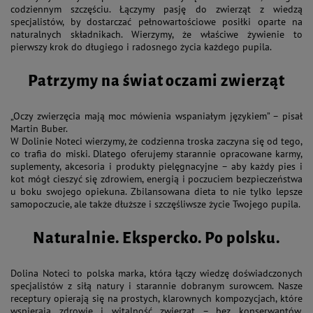
codziennym szczęściu. Łączymy pasję do zwierząt z wiedzą
specjalistów, by dostarczać pełnowartościowe posiłki oparte na
naturalnych składnikach. Wierzymy, że właściwe żywienie to
pierwszy krok do długiego i radosnego życia każdego pupila.
Patrzymy na świat oczami zwierząt
„Oczy zwierzęcia mają moc mówienia wspaniałym językiem” – pisał
Martin Buber.
W Dolinie Noteci wierzymy, że codzienna troska zaczyna się od tego,
co trafia do miski. Dlatego oferujemy starannie opracowane karmy,
suplementy, akcesoria i produkty pielęgnacyjne – aby każdy pies i
kot mógł cieszyć się zdrowiem, energią i poczuciem bezpieczeństwa
u boku swojego opiekuna. Zbilansowana dieta to nie tylko lepsze
samopoczucie, ale także dłuższe i szczęśliwsze życie Twojego pupila.
Naturalnie. Ekspercko. Po polsku.
Dolina Noteci to polska marka, która łączy wiedzę doświadczonych
specjalistów z siłą natury i starannie dobranym surowcem. Nasze
receptury opierają się na prostych, klarownych kompozycjach, które
wspierają zdrowie i witalność zwierząt – bez konserwantów,