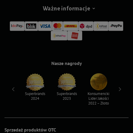
Ważne informacje
Nasze nagrody
ksy 2022
Superbrands
Superbrands
Konsumencki
Konsum
2024
2023
Lider Jakości
Lider Ja
2022 – Złoto
2022 – S
Sprzedaż produktów OTC