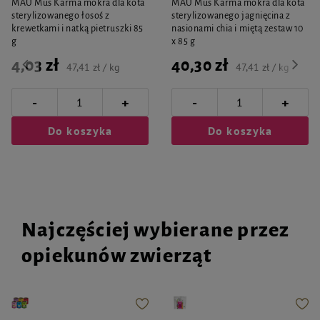
MAU Mus Karma mokra dla kota
MAU Mus Karma mokra dla kota
sterylizowanego łosoś z
sterylizowanego jagnięcina z
krewetkami i natką pietruszki 85
nasionami chia i miętą zestaw 10
g
x 85 g
4,03 zł
40,30 zł
47,41 zł / kg
47,41 zł / kg
-
-
+
+
Do koszyka
Do koszyka
Najczęściej wybierane przez
opiekunów zwierząt