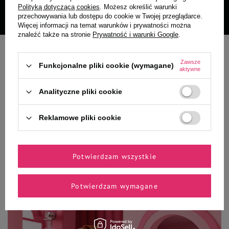
Czytaj więcej
Polityką dotyczącą cookies
. Możesz określić warunki
przechowywania lub dostępu do cookie w Twojej przeglądarce.
Więcej informacji na temat warunków i prywatności można
znaleźć także na stronie
Prywatność i warunki Google
.
Najczęściej kupowane dla PSA
Zawsze
Funkcjonalne pliki cookie (wymagane)
aktywne
Najczęściej kupowane dla
Analityczne pliki cookie
KOTA
Reklamowe pliki cookie
Potwierdzam wszystkie
Potwierdzam wymagane