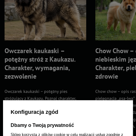
Owczarek kaukaski –
Chow Chow – 
potężny stróż z Kaukazu.
niebieskim ję
Charakter, wymagania,
Charakter, pie
zezwolenie
zdrowie
Owczarek kaukaski – potężny pies
Chow chow – opis rasy,
stróżujący z Kaukazu. Poznaj charakter,
pielęgnacja „psa-lwa” 
wychowanie, zdrowie, żywienie oraz
Sprawdź, czym wyróżn
Konfiguracja zgód
wymogi prawne. Sprawdź, czy ta
rasa, jak wygląda cod
wymagająca rasa jest dla Ciebie.
żywienie oraz dla ko
Dbamy o Twoją prywatność
najlepszym wyborem.
Czytaj więcej
Sklep korzysta z plików cookie w celu realizacji usług zgodnie z