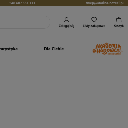
+48 607 551 111
sklep@dolina-noteci.pl
Zaloguj się
Listy zakupowe
Koszyk
arystyka
Dla Ciebie