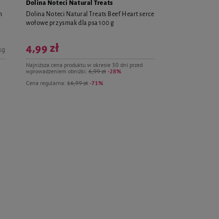
Dolina Noteci Natural Treats
m
Dolina Noteci Natural Treats Beef Heart serce
wołowe przysmak dla psa 100 g
4,99 zł
kg
Najniższa cena produktu w okresie 30 dni przed
wprowadzeniem obniżki:
6,99 zł
-28%
Cena regularna:
16,99 zł
-71%