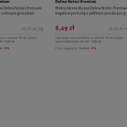
emium
Dolina Noteci Premium
sa Dolina Noteci Premium
Mokra karma dla psa Dolina Noteci Premiu
 z zielonym groszkiem
bogata w perliczkę z jabłkiem puszka 400 g
8,49 zł
21,23 zł / kg
21,23 zł / 
tu w okresie 30 dni przed
Najniższa cena produktu w okresie 30 dni przed
ki:
7,87 zł
wprowadzeniem obniżki:
7,87 zł
zł
-8%
Cena regularna:
9,26 zł
-8%