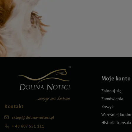
Moje konto
Zaloguj się
Zamówienia
Kontakt
Koszyk
Wcześniej kupio
sklep@dolina-noteci.pl
Historia transakc
+ 48 607 551 111