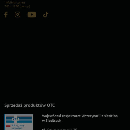
*Infolinia czynna
7:00 – 17:00 (pon–pt)
Sprzedaż produktów OTC
Wojewódzki Inspektorat Weterynarii z siedzibą
w Siedlcach
ul. Kazimierzowska 29