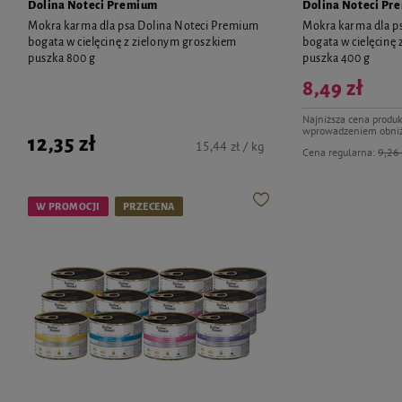
Dolina Noteci Premium
Dolina Noteci Pr
Mokra karma dla psa Dolina Noteci Premium
Mokra karma dla p
bogata w cielęcinę z zielonym groszkiem
bogata w cielęcinę
puszka 800 g
puszka 400 g
8,49 zł
Najniższa cena produk
wprowadzeniem obniż
12,35 zł
15,44 zł / kg
Cena regularna:
9,26 
W PROMOCJI
PRZECENA