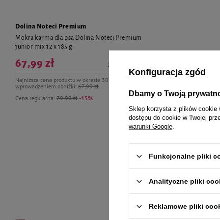
Dolina Noteci Premium
Mokra karma dla psa Dolina Noteci Premium
junior mix 12 x 185 g
67,99 zł
30,63 zł / kg
Konfiguracja zgód
Najniższa cena produktu w okresie 30 dni przed
wprowadzeniem obniżki:
67,99 zł
Dbamy o Twoją prywatn
Cena regularna:
79,99 zł
-15%
Sklep korzysta z plików cookie 
dostępu do cookie w Twojej prz
warunki Google
.
Funkcjonalne pliki 
Tw
Analityczne pliki coo
Reklamowe pliki coo