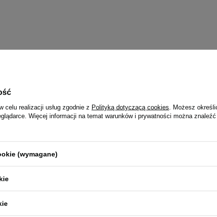
ość
w celu realizacji usług zgodnie z
Polityką dotyczącą cookies
. Możesz określi
eglądarce. Więcej informacji na temat warunków i prywatności można znaleźć
cookie (wymagane)
ój pupil ucieszy się także z
kie
kie