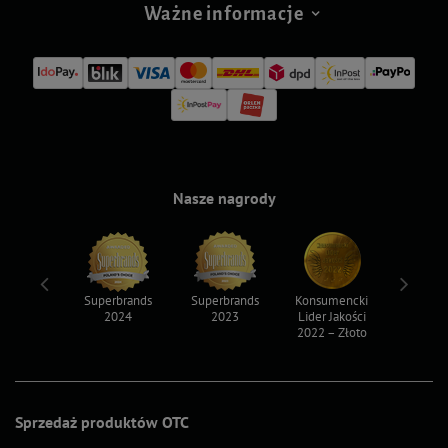
Ważne informacje
Nasze nagrody
ksy 2022
Superbrands
Superbrands
Konsumencki
Konsum
2024
2023
Lider Jakości
Lider Ja
2022 – Złoto
2022 – S
Sprzedaż produktów OTC