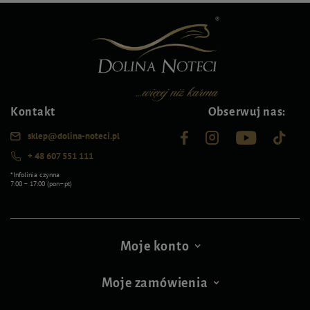
Kontakt
Obserwuj nas:
sklep@dolina-noteci.pl
+ 48 607 551 111
*Infolinia czynna
7:00 – 17:00 (pon–pt)
Moje konto
Moje zamówienia