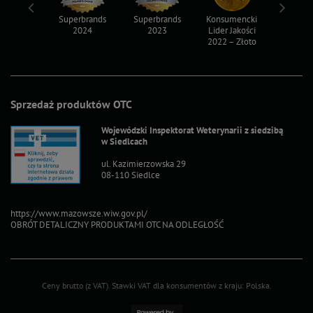
ksy 2022
Superbrands
Superbrands
Konsumencki
Konsum
2024
2023
Lider Jakości
Lider Ja
2022 – Złoto
2022 – S
Sprzedaż produktów OTC
Wojewódzki Inspektorat Weterynarii z siedzibą
w Siedlcach
ul. Kazimierzowska 29
08-110 Siedlce
https://www.mazowsze.wiw.gov.pl/
OBRÓT DETALICZNY PRODUKTAMI OTC NA ODLEGŁOŚĆ
Ceny brutto (z VAT).
Stawki VAT dla konsumentów z kraju:
Polska
.