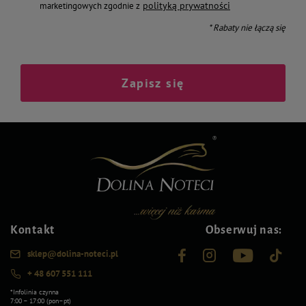
polityką prywatności
marketingowych zgodnie z
* Rabaty nie łączą się
Zapisz się
Kontakt
Obserwuj nas:
sklep@dolina-noteci.pl
+ 48 607 551 111
*Infolinia czynna
7:00 – 17:00 (pon–pt)