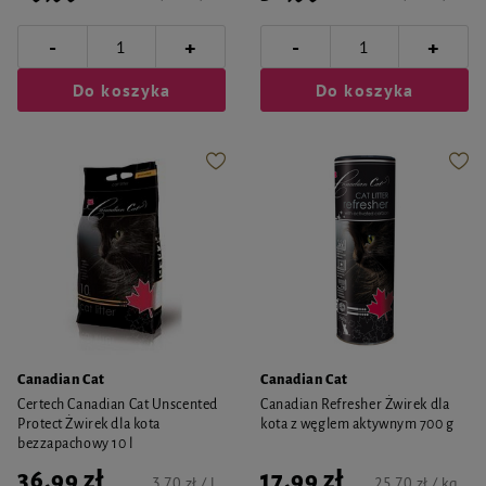
-
-
+
+
Do koszyka
Do koszyka
Canadian Cat
Canadian Cat
Certech Canadian Cat Unscented
Canadian Refresher Żwirek dla
Protect Żwirek dla kota
kota z węglem aktywnym 700 g
bezzapachowy 10 l
36,99 zł
17,99 zł
3,70 zł / l
25,70 zł / kg