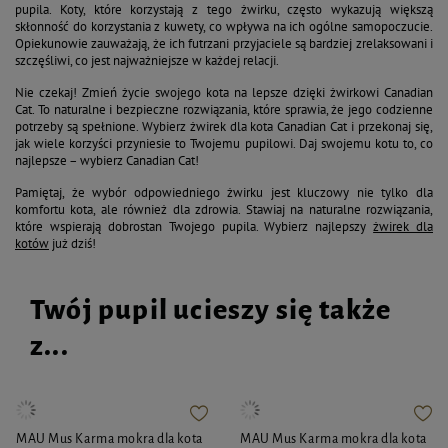
pupila. Koty, które korzystają z tego żwirku, często wykazują większą
skłonność do korzystania z kuwety, co wpływa na ich ogólne samopoczucie.
Opiekunowie zauważają, że ich futrzani przyjaciele są bardziej zrelaksowani i
szczęśliwi, co jest najważniejsze w każdej relacji.
Nie czekaj! Zmień życie swojego kota na lepsze dzięki żwirkowi Canadian
Cat. To naturalne i bezpieczne rozwiązania, które sprawia, że jego codzienne
potrzeby są spełnione. Wybierz żwirek dla kota Canadian Cat i przekonaj się,
jak wiele korzyści przyniesie to Twojemu pupilowi. Daj swojemu kotu to, co
najlepsze – wybierz Canadian Cat!
Pamiętaj, że wybór odpowiedniego żwirku jest kluczowy nie tylko dla
komfortu kota, ale również dla zdrowia. Stawiaj na naturalne rozwiązania,
które wspierają dobrostan Twojego pupila. Wybierz najlepszy
żwirek dla
kotów
już dziś!
Twój pupil ucieszy się także
z...
MAU Mus Karma mokra dla kota
MAU Mus Karma mokra dla kota