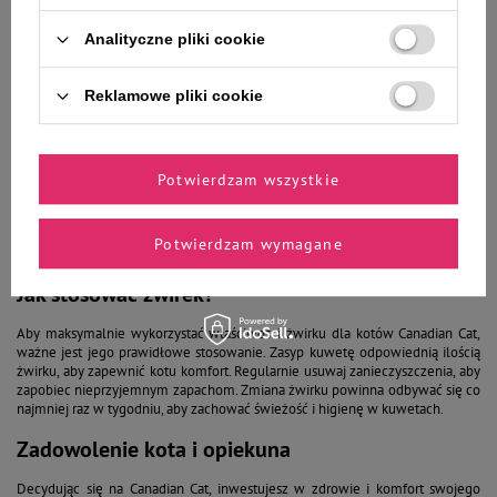
Co sprawia, że żwirek dla kota Canadian Cat jest tak wyjątkowy? Przede
Analityczne pliki cookie
wszystkim, jego skład. Marka Canadian Cat dba o to, aby wszystkie składniki
były naturalne i biodegradowalne. To oznacza, że żwirek jest przyjazny dla
środowiska, a po użyciu można go bezpiecznie kompostować. Dodatkowo
Reklamowe pliki cookie
brak sztucznych dodatków czy substancji chemicznych sprawia, że jest to
idealny wybór dla kotów z wrażliwą skórą lub alergiami.
Użycie żwirku Canadian Cat to nie tylko korzyści dla zdrowia Twojego kota,
ale również dla Ciebie jako opiekuna. Dzięki swojej strukturze żwirek nie pyli,
Potwierdzam wszystkie
co sprawia, że nie musisz martwić się o unoszący się kurz. Jest także łatwy do
sprzątania, co znacząco ułatwia codzienną pielęgnację. Wystarczy kilka
prostych ruchów, aby utrzymać kuwetę w czystości, co oszczędza czas i
Potwierdzam wymagane
wysiłek.
Jak stosować żwirek?
Aby maksymalnie wykorzystać właściwości żwirku dla kotów Canadian Cat,
ważne jest jego prawidłowe stosowanie. Zasyp kuwetę odpowiednią ilością
żwirku, aby zapewnić kotu komfort. Regularnie usuwaj zanieczyszczenia, aby
zapobiec nieprzyjemnym zapachom. Zmiana żwirku powinna odbywać się co
najmniej raz w tygodniu, aby zachować świeżość i higienę w kuwetach.
Zadowolenie kota i opiekuna
Decydując się na Canadian Cat, inwestujesz w zdrowie i komfort swojego