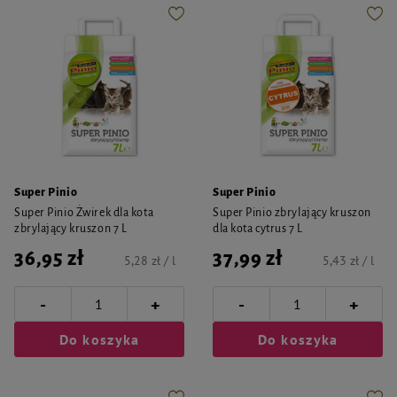
Super Pinio
Super Pinio
Super Pinio Żwirek dla kota
Super Pinio zbrylający kruszon
zbrylający kruszon 7 L
dla kota cytrus 7 L
36,95 zł
37,99 zł
5,28 zł / l
5,43 zł / l
-
-
+
+
Do koszyka
Do koszyka