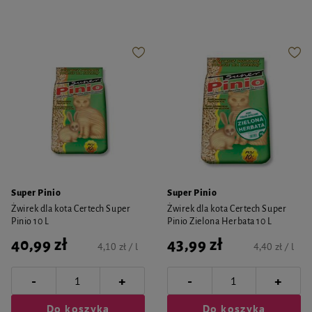
Super Pinio
Super Pinio
Żwirek dla kota Certech Super
Żwirek dla kota Certech Super
Pinio 10 L
Pinio Zielona Herbata 10 L
40,99 zł
43,99 zł
4,10 zł / l
4,40 zł / l
-
-
+
+
Do koszyka
Do koszyka