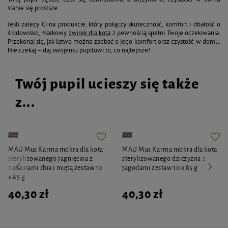
stanie się prostsze.
Jeśli zależy Ci na produkcie, który połączy skuteczność, komfort i dbałość o
środowisko, markowy
żwirek dla kota
z pewnością spełni Twoje oczekiwania.
Przekonaj się, jak łatwo można zadbać o jego komfort oraz czystość w domu.
Nie czekaj – daj swojemu pupilowi to, co najlepsze!
Twój pupil ucieszy się także
z...
MAU Mus Karma mokra dla kota
MAU Mus Karma mokra dla kota
sterylizowanego jagnięcina z
sterylizowanego dziczyzna z
nasionami chia i miętą zestaw 10
jagodami zestaw 10 x 85 g
x 85 g
40,30 zł
40,30 zł