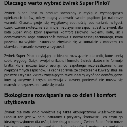
Dlaczego warto wybrać żwirek Super Pinio?
Żwirek Super Pinio to produkt stworzony z myślą o wymagających
opiekunach kotów, którzy pragną zapewnić swoim pupilom jak najlepsze
warunki. Charakteryzuje się wyjątkową zdolnością pochłaniania wilgoci,
dzięki czemu skutecznie eliminuje nieprzyjemne zapachy. Jest to żwirek dla
kota Super Pinio, który zapewnia komfort zarówno Twojemu kotu, jak i
domownikom. Jego skuteczność wynika z nowoczesnej technologii, która
pozwala na szybkie i skuteczne zbrylanie się w kontakcie z moczem, co
ułatwia utrzymanie kuwety w czystości.
Żwirek Super Pinio zbrylający to idealne rozwiązanie dla osób, które cenią
sobie wygodę. Dzięki swojej unikalnej formule żwirek skutecznie formuje
bryłki, które można łatwo usunąć, co zapobiega rozprzestrzenianiu się
nieprzyjemnych zapachów. Ta cecha sprawia, że czyszczenie kuwety staje się
prostsze i szybsze. Żwirek zbrylający to także idealny wybór do domów, gdzie
koty są aktywne i często korzystają z kuwety, ponieważ nie musisz się
martwić o rozprzestrzenianie się brudu.
Ekologiczne rozwiązania na co dzień i komfort
użytkowania
Żwirek dla kota Pinio wyróżnia się także ekologicznymi właściwościami.
Produkt ten jest w pełni naturalny i przyjazny środowisku, co czyni go
idealnym wyborem dla osób, które dbają o planetę. Żwirek Super Pinio może
być kompostowany, co zmniejsza ilość odpadów i wpływa na mniejsze