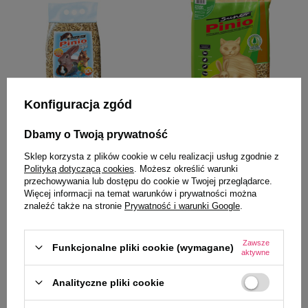
Konfiguracja zgód
Super Pinio
Super Pinio
Dbamy o Twoją prywatność
Super Pinio Pellet Light żwirek
Super Pinio żwirek pellet
Sklep korzysta z plików cookie w celu realizacji usług zgodnie z
drewniany dla zwierząt 10 l
podłoże dla kotów, gryzoni i
Polityką dotyczącą cookies
. Możesz określić warunki
królików Zielona Herbata 35 l
przechowywania lub dostępu do cookie w Twojej przeglądarce.
38,99 zł
136,00 zł
3,90 zł / l
3,89 zł / l
Więcej informacji na temat warunków i prywatności można
znaleźć także na stronie
Prywatność i warunki Google
.
-
-
+
+
Zawsze
Funkcjonalne pliki cookie (wymagane)
aktywne
Do koszyka
Do koszyka
Analityczne pliki cookie