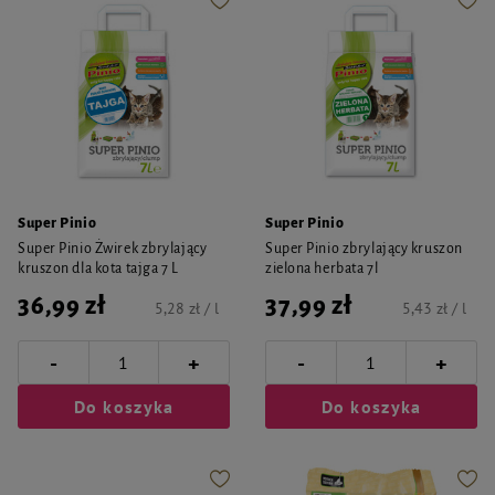
Super Pinio
Super Pinio
Super Pinio Żwirek zbrylający
Super Pinio zbrylający kruszon
kruszon dla kota tajga 7 L
zielona herbata 7l
36,99 zł
37,99 zł
5,28 zł / l
5,43 zł / l
-
-
+
+
Do koszyka
Do koszyka