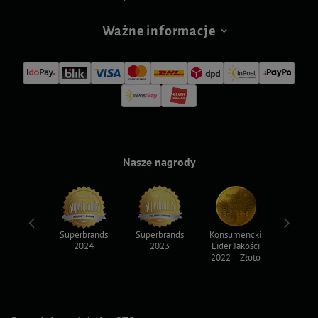
Ważne informacje
Nasze nagrody
ksy 2022
Superbrands
Superbrands
Konsumencki
Konsum
2024
2023
Lider Jakości
Lider Ja
2022 – Złoto
2022 – S