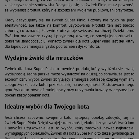
zanieczyszczenie środowiska. Decydując się na żwirek Pinio, masz pewność,
że wybierasz produkt, który nie szkodzi ani Twojemu pupilowi, ani przyrodzie.
Kiedy decydujemy się na żwirek Super Pinio, liczymy nie tylko na jego
efektywność, ale także na komfort użytkowania. Produkt ten jest bardzo
chłonny, co oznacza, że żwirek utrzymuje świeżość na dłużej. Dzięki temu
Twój kot ma zawsze czystą i przyjemną kuwetę, co sprzyja jego zdrowiu i
dobremu samopoczuciu. Ponadto żwirek dla kota Super Pinio jest delikatny
dla łapek, co zmniejsza ryzyko podrażnień i dyskomfortu.
Wydajne żwirki dla mruczków
Żwirek dla kota Super Pinio to również produkt, który wyróżnia się swoją
wydajnością. Jedna paczka może wystarczyć na dłużej, co sprawia, że jest to
ekonomiczny wybór. Żwirek zbrylający zmniejsza potrzebę częstej wymiany
całego żwirku, co z kolei przekłada się na oszczędności. Zastosowanie tego
typu żwirku to również mniej pracy przy utrzymaniu kuwety w czystości, co
doceni każdy opiekun kota.
Idealny wybór dla Twojego kota
Jeśli chcesz zapewnić swojemu kotu najlepszą opiekę, zdecyduj się na
żwirek Super Pinio. Dzięki swojej skuteczności, ekologicznym właściwościom
i łatwości użytkowania jest to wybór, który zadowoli nawet najbardziej
wymagających opiekunów. Żwirek dla kota Super Pinio to także gwarancja, że
Twój pupil będzie czuł się komfortowo, a utrzymanie czystości w domu