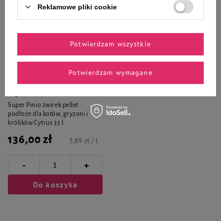
Reklamowe pliki cookie
Potwierdzam wszystkie
Potwierdzam wymagane
Super Pinio
Super Pinio żwirek pellet
podłoże dla kotów, gryzoni i
królików Cytrus 35 l
136,00 zł
3,89 zł / l
-
+
Do koszyka