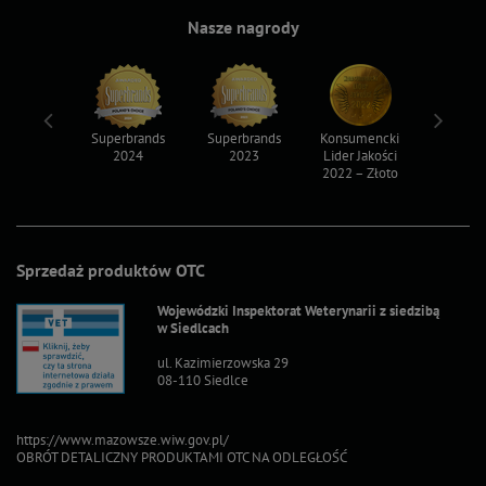
Nasze nagrody
ksy 2022
Superbrands
Superbrands
Konsumencki
Konsum
2024
2023
Lider Jakości
Lider Ja
2022 – Złoto
2022 – S
Sprzedaż produktów OTC
Wojewódzki Inspektorat Weterynarii z siedzibą
w Siedlcach
ul. Kazimierzowska 29
08-110 Siedlce
https://www.mazowsze.wiw.gov.pl/
OBRÓT DETALICZNY PRODUKTAMI OTC NA ODLEGŁOŚĆ