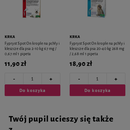
KRKA
KRKA
Fypryst Spot On krople na pchły i
Fypryst Spot On krople na pchły i
kleszcze dla psa 2-10 kg 67 mg /
kleszcze dla psa 20-40 kg 268 mg
0,67 ml 1 pipeta
/ 2,68 ml 1 pipeta
11,90 zł
18,90 zł
-
-
+
+
Do koszyka
Do koszyka
Twój pupil ucieszy się także
z...