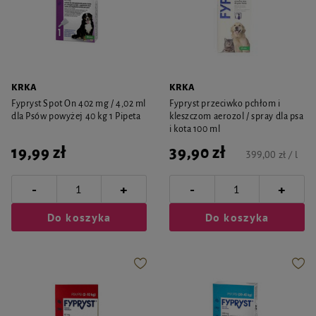
KRKA
KRKA
Fypryst Spot On 402 mg / 4,02 ml
Fypryst przeciwko pchłom i
dla Psów powyżej 40 kg 1 Pipeta
kleszczom aerozol / spray dla psa
i kota 100 ml
19,99 zł
39,90 zł
399,00 zł / l
-
-
+
+
Do koszyka
Do koszyka