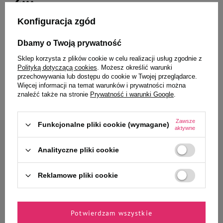
Konfiguracja zgód
Dbamy o Twoją prywatność
MAU Mus Karma mokra dla kota
MAU Mus Karma mokra dla kota
sterylizowanego jagnięcina z
sterylizowanego dziczyzna z
Sklep korzysta z plików cookie w celu realizacji usług zgodnie z
nasionami chia i miętą zestaw 10
jagodami zestaw 10 x 85 g
Polityką dotyczącą cookies
. Możesz określić warunki
x 85 g
przechowywania lub dostępu do cookie w Twojej przeglądarce.
Więcej informacji na temat warunków i prywatności można
40,30 zł
40,30 zł
znaleźć także na stronie
Prywatność i warunki Google
.
Zawsze
Funkcjonalne pliki cookie (wymagane)
aktywne
Zapisz się do naszego newslettera
Analityczne pliki cookie
Zyskaj 10% rabatu* na
pierwsze zamówienie
Reklamowe pliki cookie
Jak masz na imię?
Potwierdzam wszystkie