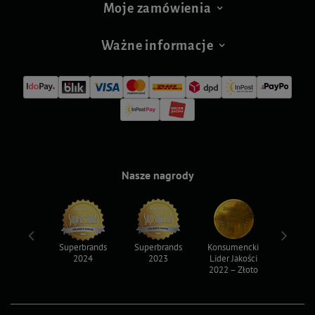
Moje zamówienia
Ważne informacje
Nasze nagrody
ksy 2022
Superbrands
Superbrands
Konsumencki
Konsum
2024
2023
Lider Jakości
Lider Ja
2022 – Złoto
2022 – S