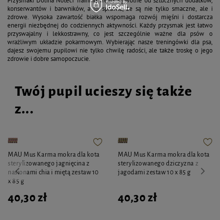
Przysmaki Dolina Noteci Training Treats są wolne od sztucznych dodatków,
konserwantów i barwników, a to sprawia, że są nie tylko smaczne, ale i
zdrowe. Wysoka zawartość białka wspomaga rozwój mięśni i dostarcza
energii niezbędnej do codziennych aktywności. Każdy przysmak jest łatwo
przyswajalny i lekkostrawny, co jest szczególnie ważne dla psów o
wrażliwym układzie pokarmowym. Wybierając nasze treningówki dla psa,
dajesz swojemu pupilowi nie tylko chwilę radości, ale także troskę o jego
zdrowie i dobre samopoczucie.
Twój pupil ucieszy się także
z...
MAU Mus Karma mokra dla kota
MAU Mus Karma mokra dla kota
sterylizowanego jagnięcina z
sterylizowanego dziczyzna z
nasionami chia i miętą zestaw 10
jagodami zestaw 10 x 85 g
x 85 g
40,30 zł
40,30 zł