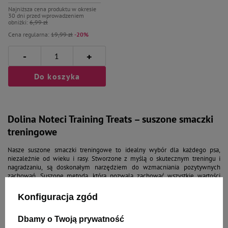
Najniższa cena produktu w okresie
30 dni przed wprowadzeniem
obniżki:
6,99 zł
Cena regularna:
19,99 zł
-20%
-
+
Do koszyka
Dolina Noteci Training Treats – suszone smaczki
treningowe
Nasze suszone smaczki treningowe to idealny wybór dla każdego psa,
niezależnie od wieku i rasy. Stworzone z myślą o skutecznym treningu i
nagradzaniu, są doskonałym narzędziem do wzmacniania pozytywnych
zachowań. Suszone metodą, która pozwala zachować wszystkie wartości
odżywcze, gwarantują pełnię naturalnego smaku i aromatu. Dzięki temu Twój
pupil będzie chętniej współpracował, a Ty zyskasz pewność, że dostarczasz
Konfiguracja zgód
mu produkt najlepszej jakości! Smaczki Dolina Noteci Training Treats są
niewielkich rozmiarów, co pozwala na ich stosowanie w trakcie
Dbamy o Twoją prywatność
długotrwałych sesji treningowych, bez obawy o nadmierne obciążenie
układu pokarmowego psa.