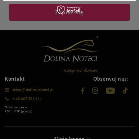
Zapisz się
Kontakt
Obserwuj nas:
sklep@dolina-noteci.pl
+ 48 607 551 111
*Infolinia czynna
7:00 – 17:00 (pon–pt)