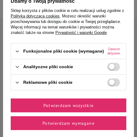
Dbamy o Twoją prywatność
Sklep korzysta z plików cookie w celu realizacji usług zgodnie z
Polityką dotyczącą cookies
. Możesz określić warunki
przechowywania lub dostępu do cookie w Twojej przeglądarce.
Więcej informacji na temat warunków i prywatności można
Zapisz się do naszego newslettera
znaleźć także na stronie
Prywatność i warunki Google
.
Zyskaj 10% rabatu* na
pierwsze zamówienie
Zawsze
Funkcjonalne pliki cookie (wymagane)
aktywne
Analityczne pliki cookie
Jak masz na imię?
Reklamowe pliki cookie
Podaj swój adres e-mail
Chcę otrzymywać E-mail Newsletter. Wyrażam zgodę na
Potwierdzam wszystkie
przetwarzanie moich danych osobowych do celów
polityką prywatności
marketingowych zgodnie z
Potwierdzam wymagane
* Rabaty nie łączą się