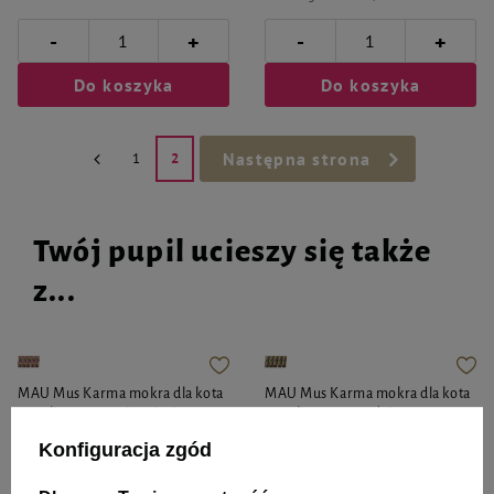
-
-
+
+
Do koszyka
Do koszyka
Następna strona
1
2
Twój pupil ucieszy się także
z...
MAU Mus Karma mokra dla kota
MAU Mus Karma mokra dla kota
sterylizowanego jagnięcina z
sterylizowanego dziczyzna z
nasionami chia i miętą zestaw 10
jagodami zestaw 10 x 85 g
Konfiguracja zgód
x 85 g
40,30 zł
40,30 zł