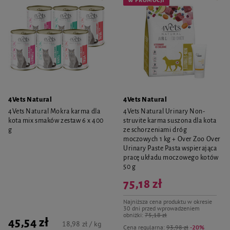
W PROMOCJI
4Vets Natural
4Vets Natural
4Vets Natural Mokra karma dla
4Vets Natural Urinary Non-
kota mix smaków zestaw 6 x 400
struvite karma suszona dla kota
g
ze schorzeniami dróg
moczowych 1 kg + Over Zoo Over
Urinary Paste Pasta wspierająca
pracę układu moczowego kotów
50 g
75,18 zł
Najniższa cena produktu w okresie
30 dni przed wprowadzeniem
obniżki:
75,18 zł
45,54 zł
18,98 zł / kg
Cena regularna:
93,98 zł
-20%