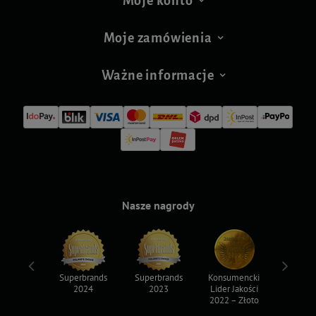
Moje konto
Moje zamówienia
Ważne informacje
Nasze nagrody
ksy 2022
Superbrands
Superbrands
Konsumencki
Konsum
2024
2023
Lider Jakości
Lider Ja
2022 – Złoto
2022 – S