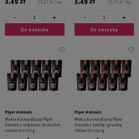
3,49 zł
3,49 zł
23,27 zł / kg
23,27 zł / kg
-
-
+
+
Do koszyka
Do koszyka
Piper Animals
Piper Animals
Mokra Karma dla psa Piper
Mokra Karma dla psa Piper
Animals z indykiem i brokułem
Animals z kaczką i gruszką
zestaw 10 x 150 g
zestaw 10 x 150 g