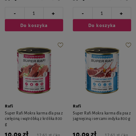
-
-
+
+
Do koszyka
Do koszyka
Rafi
Rafi
Super Rafi Mokra karma dla psa z
Super Rafi Mokra karma dla psa z
cielęciną i wątróbką z królika 800
jagnięciną i sercami indyka 800 g
g
10,09 zł
10,09 zł
12,61 zł / kg
12,61 zł / kg