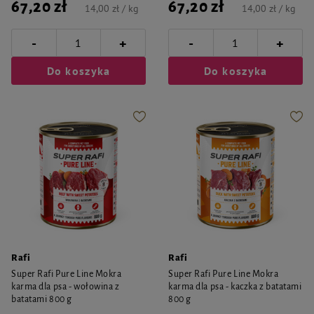
67,20 zł
67,20 zł
14,00 zł / kg
14,00 zł / kg
-
-
+
+
Do koszyka
Do koszyka
Rafi
Rafi
Super Rafi Pure Line Mokra
Super Rafi Pure Line Mokra
karma dla psa - wołowina z
karma dla psa - kaczka z batatami
batatami 800 g
800 g