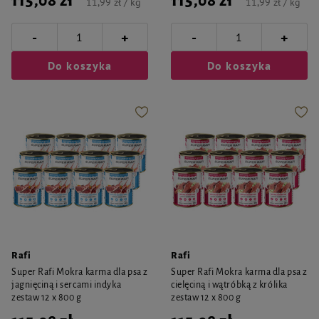
115,08 zł
115,08 zł
11,99 zł / kg
11,99 zł / kg
-
-
+
+
Do koszyka
Do koszyka
Rafi
Rafi
Super Rafi Mokra karma dla psa z
Super Rafi Mokra karma dla psa z
jagnięciną i sercami indyka
cielęciną i wątróbką z królika
zestaw 12 x 800 g
zestaw 12 x 800 g