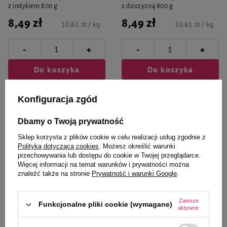
z indykiem 800 g
z dziczyzną 800 g
8,49 zł
8,49 zł
10,61 zł / kg
10,61 zł / kg
-
-
+
+
Do koszyka
Do koszyka
Konfiguracja zgód
Dbamy o Twoją prywatność
Sklep korzysta z plików cookie w celu realizacji usług zgodnie z
Polityką dotyczącą cookies
. Możesz określić warunki
przechowywania lub dostępu do cookie w Twojej przeglądarce.
Więcej informacji na temat warunków i prywatności można
znaleźć także na stronie
Prywatność i warunki Google
.
Zawsze
Funkcjonalne pliki cookie (wymagane)
Rafi
Rafi
aktywne
Mokra karma dla psa Rafi Classic
Mokra karma dla psa Rafi Classic
z drobiem 800 g
z drobiem zestaw 12 x 800 g