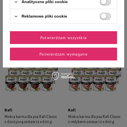
Analityczne pliki cookie
8,49 zł
96,84 zł
10,61 zł / kg
10,09 zł / kg
Reklamowe pliki cookie
-
-
+
+
Do koszyka
Do koszyka
Potwierdzam wszystkie
Potwierdzam wymagane
Rafi
Rafi
Mokra karma dla psa Rafi Classic
Mokra karma dla psa Rafi Classic
z dziczyzną zestaw 12 x 800 g
z indykiem zestaw 12 x 800 g