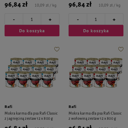
96,84 zł
96,84 zł
10,09 zł / kg
10,09 zł / kg
-
-
+
+
Do koszyka
Do koszyka
Rafi
Rafi
Mokra karma dla psa Rafi Classic
Mokra karma dla psa Rafi Classic
z jagnięciną zestaw 12 x 800 g
z wołowiną zestaw 12 x 800 g