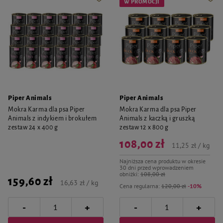
W PROMOCJI
Piper Animals
Piper Animals
Mokra Karma dla psa Piper
Mokra Karma dla psa Piper
Animals z indykiem i brokułem
Animals z kaczką i gruszką
zestaw 24 x 400 g
zestaw 12 x 800 g
108,00 zł
11,25 zł / kg
Najniższa cena produktu w okresie
30 dni przed wprowadzeniem
obniżki:
108,00 zł
159,60 zł
16,63 zł / kg
Cena regularna:
120,00 zł
-10%
-
-
+
+