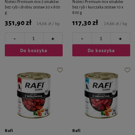
Noteci Premium mix 5 smaków
Noteci Premium mix smaków
bez ryb i drobiu zestaw 30 x 800
bez ryb i kurczaka zestaw 10 x
g
800 g
351,90 zł
117,30 zł
14,66 zł / kg
14,66 zł / kg
-
-
+
+
Do koszyka
Do koszyka
Rafi
Rafi