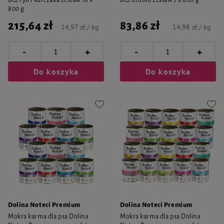
bez ryb i kurczaka zestaw 18 x
bez drobiu zestaw 7 x 800 g
800 g
215,64 zł
83,86 zł
14,97 zł / kg
14,98 zł / kg
-
-
+
+
Do koszyka
Do koszyka
Dolina Noteci Premium
Dolina Noteci Premium
Mokra karma dla psa Dolina
Mokra karma dla psa Dolina