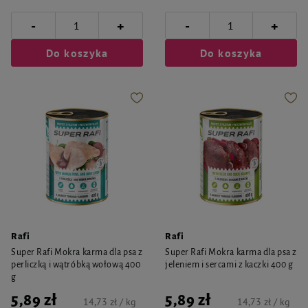
-
-
+
+
Do koszyka
Do koszyka
Rafi
Rafi
Super Rafi Mokra karma dla psa z
Super Rafi Mokra karma dla psa z
perliczką i wątróbką wołową 400
jeleniem i sercami z kaczki 400 g
g
5,89 zł
5,89 zł
14,73 zł / kg
14,73 zł / kg