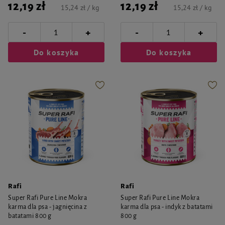
12,19 zł
12,19 zł
15,24 zł / kg
15,24 zł / kg
-
-
+
+
Do koszyka
Do koszyka
Rafi
Rafi
Super Rafi Pure Line Mokra
Super Rafi Pure Line Mokra
karma dla psa - jagnięcina z
karma dla psa - indyk z batatami
batatami 800 g
800 g