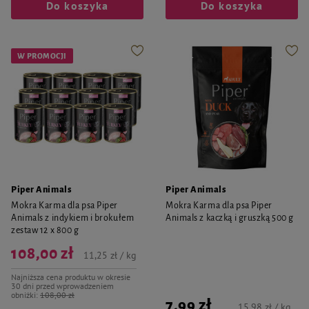
Do koszyka
Do koszyka
W PROMOCJI
Piper Animals
Piper Animals
Mokra Karma dla psa Piper
Mokra Karma dla psa Piper
Animals z indykiem i brokułem
Animals z kaczką i gruszką 500 g
zestaw 12 x 800 g
108,00 zł
11,25 zł / kg
Najniższa cena produktu w okresie
30 dni przed wprowadzeniem
obniżki:
108,00 zł
7,99 zł
15,98 zł / kg