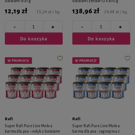
batatami 800 g
batatami zestaw 12 x 800 g
12,19 zł
138,96 zł
15,24 zł / kg
14,48 zł / kg
-
-
+
+
Do koszyka
Do koszyka
W PROMOCJI
W PROMOCJI
Rafi
Rafi
Super Rafi Pure Line Mokra
Super Rafi Pure Line Mokra
karma dla psa - indyk z batatami
karma dla psa - jagnięcina z