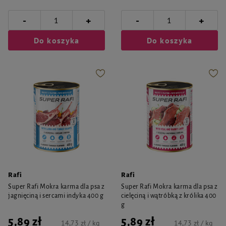
-
-
+
+
Do koszyka
Do koszyka
Rafi
Rafi
Super Rafi Mokra karma dla psa z
Super Rafi Mokra karma dla psa z
jagnięciną i sercami indyka 400 g
cielęciną i wątróbką z królika 400
g
5,89 zł
5,89 zł
14,73 zł / kg
14,73 zł / kg