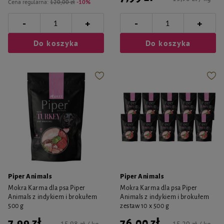
Cena regularna:
120,00 zł
-10%
-
-
+
+
Do koszyka
Do koszyka
Piper Animals
Piper Animals
Mokra Karma dla psa Piper
Mokra Karma dla psa Piper
Animals z indykiem i brokułem
Animals z indykiem i brokułem
500 g
zestaw 10 x 500 g
7,99 zł
76,00 zł