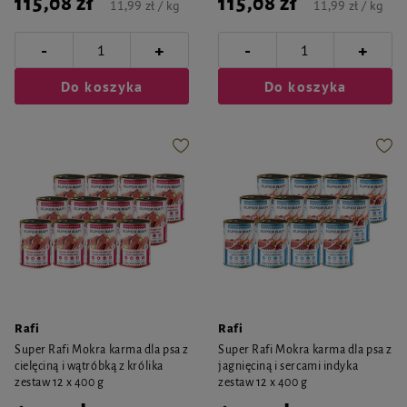
115,08 zł
115,08 zł
11,99 zł / kg
11,99 zł / kg
-
-
+
+
Do koszyka
Do koszyka
Rafi
Rafi
Super Rafi Mokra karma dla psa z
Super Rafi Mokra karma dla psa z
cielęciną i wątróbką z królika
jagnięciną i sercami indyka
zestaw 12 x 400 g
zestaw 12 x 400 g