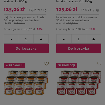
zestaw 12 x 800 g
batatami zestaw 12 x 800 g
125,06 zł
125,06 zł
13,03 zł / kg
13,03 zł / kg
Najniższa cena produktu w okresie
Najniższa cena produktu w okresie
30 dni przed wprowadzeniem
30 dni przed wprowadzeniem
obniżki:
125,06 zł
obniżki:
125,06 zł
Cena regularna:
138,96 zł
-10%
Cena regularna:
138,96 zł
-10%
-
-
+
+
Do koszyka
Do koszyka
W PROMOCJI
W PROMOCJI