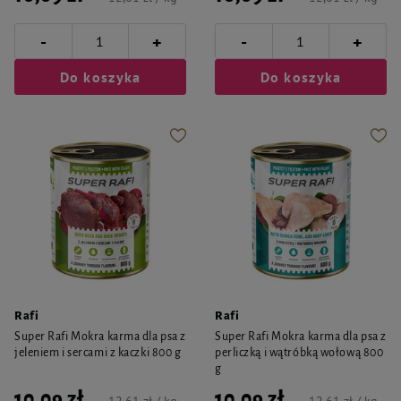
-
-
+
+
Do koszyka
Do koszyka
Rafi
Rafi
Super Rafi Mokra karma dla psa z
Super Rafi Mokra karma dla psa z
jeleniem i sercami z kaczki 800 g
perliczką i wątróbką wołową 800
g
10,09 zł
10,09 zł