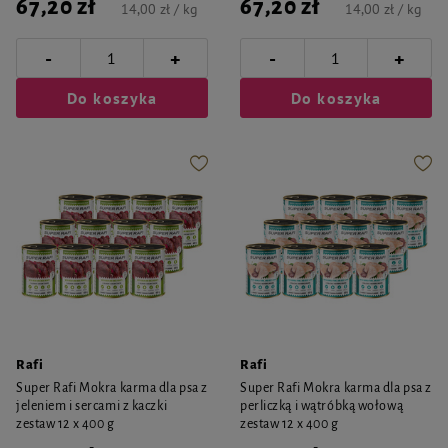
67,20 zł
67,20 zł
14,00 zł / kg
14,00 zł / kg
-
-
+
+
Do koszyka
Do koszyka
Rafi
Rafi
Super Rafi Mokra karma dla psa z
Super Rafi Mokra karma dla psa z
jeleniem i sercami z kaczki
perliczką i wątróbką wołową
zestaw 12 x 400 g
zestaw 12 x 400 g