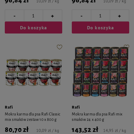
96,84 zł
96,84 zł
10,09 zł / kg
10,09 zł / kg
-
-
+
+
Do koszyka
Do koszyka
Rafi
Rafi
Mokra karma dla psa Rafi Classic
Mokra karma dla psa Rafi mix
mix smaków zestaw 10 x 800 g
smaków 24 x 400 g
80,70 zł
143,52 zł
10,09 zł / kg
14,95 zł / kg