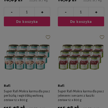
12,61 zł / kg
12,61 zł / kg
-
-
+
+
Do koszyka
Do koszyka
Rafi
Rafi
Super Rafi Mokra karma dla psa z
Super Rafi Mokra karma dla psa z
perliczką i wątróbką wołową
jeleniem i sercami z kaczki
zestaw 12 x 800 g
zestaw 12 x 800 g