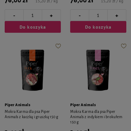
76,00 zł
76,00 zł
15,20 zł / kg
15,20 zł / kg
-
-
+
+
Do koszyka
Do koszyka
Piper Animals
Piper Animals
Mokra Karma dla psa Piper
Mokra Karma dla psa Piper
Animals z kaczką i gruszką 150 g
Animals z indykiem i brokułem
150 g