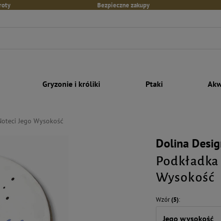
roty
Bezpieczne zakupy
Gryzonie i króliki
Ptaki
Akw
Noteci Jego Wysokość
Dolina Desig
Podkładka 
Wysokość
Wzór
(5)
Jego wysokość