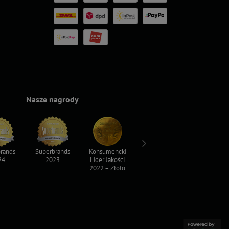
Nasze nagrody
rands
Superbrands
Konsumencki
Konsumencki
Top For D
24
2023
Lider Jakości
Lider Jakości
2023
2022 – Złoto
2022 – Srebro