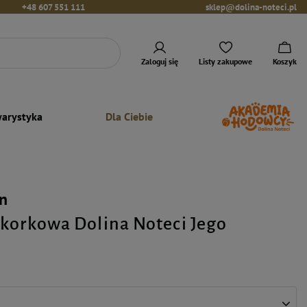
+48 607 551 111
sklep@dolina-noteci.pl
Zaloguj się
Listy zakupowe
Koszyk
arystyka
Dla Ciebie
n
korkowa Dolina Noteci Jego