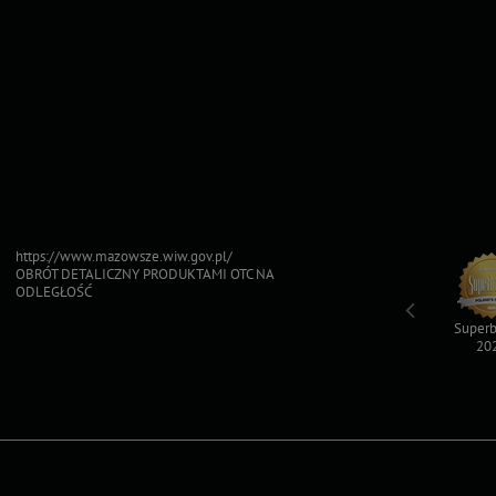
https://www.mazowsze.wiw.gov.pl/
OBRÓT DETALICZNY PRODUKTAMI OTC NA
ODLEGŁOŚĆ
Top For Dog
Sfinksy 2023
Sfinksy 2022
Superb
2023
20