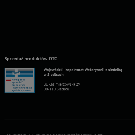
Sprzedaż produktów OTC
Wojewódzki Inspektorat Weterynarii z siedzibą
w Siedlcach
ul. Kazimierzowska 29
08-110 Siedlce
Ceny brutto (z VAT).
Stawki VAT dla konsumentów z kraju:
Polska
.