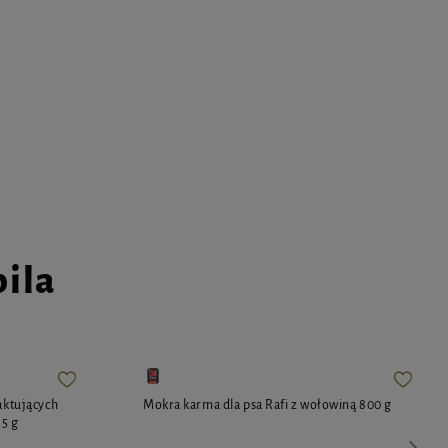
pila
aktujących
Mokra karma dla psa Rafi z wołowiną 800 g
85 g