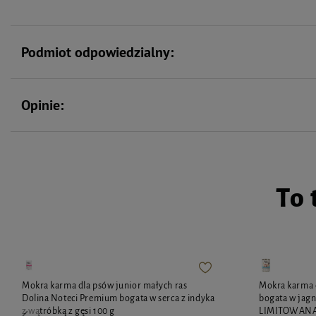
Podmiot odpowiedzialny:
Opinie:
To 
Mokra karma dla psów junior małych ras
Mokra karma 
Dolina Noteci Premium bogata w serca z indyka
bogata w jagn
z wątróbką z gęsi 100 g
LIMITOWAN