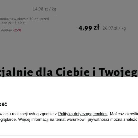
14,98 zł / kg
produktu w okresie 30 dni przed
 obniżki:
5,49 zł
4,99 zł
26,97 zł / kg
:
7,99 zł
-25%
jalnie dla Ciebie i Twoje
ość
a psa Luger's Silver's Daily Bites
Karma mokra dla psa Luger's Dail
w celu realizacji usług zgodnie z
Polityką dotyczącą cookies
. Możesz określi
 indykiem i ziemniakiem zestaw 6
sercami z gęsi, brokułem i zielo
eglądarce. Więcej informacji na temat warunków i prywatności można znaleźć
zestaw 6 x 800 g
56,03 zł
12,94 zł / kg
11,67 zł / kg