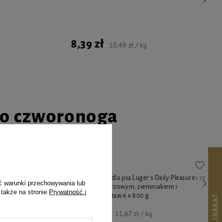
8,39 zł
10,49 zł / kg
go czworonoga
y Pleasures z
Karma mokra dla psa Luger's Daily Pleasures ze
ć warunki przechowywania lub
nym groszkiem
schabem wieprzowym, ziemniakiem i
 także na stronie
Prywatność i
pietruszką zestaw 6 x 800 g
56,03 zł
11,67 zł / kg