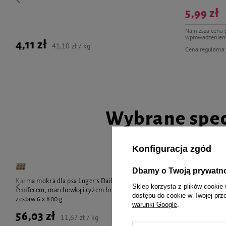
5,99 zł
Najniższa cena 
wprowadzeniem
4,11 zł
41,10 zł / kg
Cena regularna
Wybrane spec
Konfiguracja zgód
Dbamy o Twoją prywatn
Karma mokra dla psa Luger's Daily Pleasures z
Karma mokra dl
Sklep korzysta z plików cookie 
reniferem, marchewką i ryżem brązowym
z kurczakiem,
dostępu do cookie w Twojej prz
zestaw 6 x 800 g
x 800 g
warunki Google
.
56,03 zł
62,07 zł
11,67 zł / kg