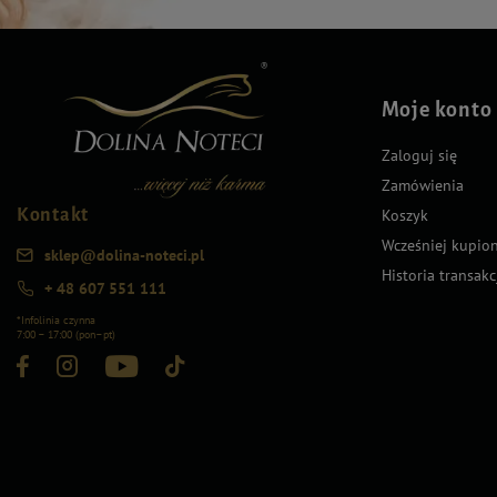
Moje konto
Zaloguj się
Zamówienia
Kontakt
Koszyk
Wcześniej kupio
sklep@dolina-noteci.pl
Historia transakc
+ 48 607 551 111
*Infolinia czynna
7:00 – 17:00 (pon–pt)