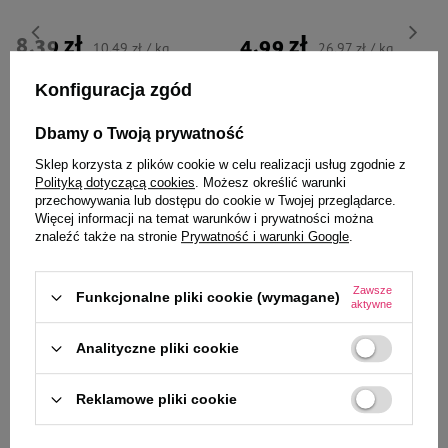
8,39 zł
4,99 zł
10,49 zł / kg
26,97 zł / kg
Konfiguracja zgód
-
-
+
+
Dbamy o Twoją prywatność
Do koszyka
Do koszyka
Sklep korzysta z plików cookie w celu realizacji usług zgodnie z
Polityką dotyczącą cookies
. Możesz określić warunki
przechowywania lub dostępu do cookie w Twojej przeglądarce.
Więcej informacji na temat warunków i prywatności można
znaleźć także na stronie
Prywatność i warunki Google
.
Wybrane specjalnie dla
Zawsze
Funkcjonalne pliki cookie (wymagane)
aktywne
Ciebie i Twojego czworonoga
Analityczne pliki cookie
Reklamowe pliki cookie
Zawieszka Adresówka
Zawieszka Adresówka
Identyfikator z grawerem dla psa
Identyfikator z grawerem dla psa