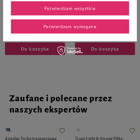
i kota mała szara
i kota duża łapka czarna glitter
Potwierdzam wszystkie
35,90 zł
42,90 zł
Potwierdzam wymagane
-
-
+
+
Do koszyka
Do koszyka
Zaufane i polecane przez
naszych ekspertów
Amiplay Torba transportowa
Trixie Light & Strong Piłka