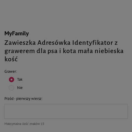
MyFamily
Zawieszka Adresówka Identyfikator z
grawerem dla psa i kota mała niebieska
kość
Grawer
Tak
Nie
Przód - pierwszy wiersz
Maksymalna ilość znaków 15