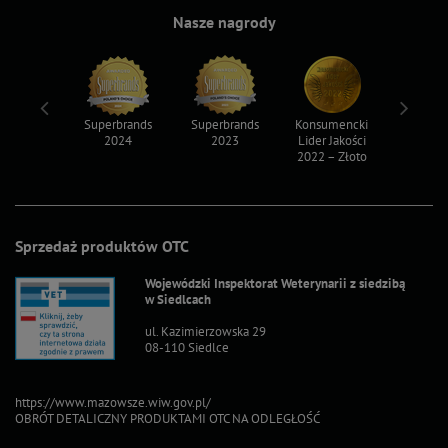
Nasze nagrody
ksy 2022
Superbrands
Superbrands
Konsumencki
Konsum
2024
2023
Lider Jakości
Lider Ja
2022 – Złoto
2022 – S
Sprzedaż produktów OTC
Wojewódzki Inspektorat Weterynarii z siedzibą
w Siedlcach
ul. Kazimierzowska 29
08-110 Siedlce
https://www.mazowsze.wiw.gov.pl/
OBRÓT DETALICZNY PRODUKTAMI OTC NA ODLEGŁOŚĆ