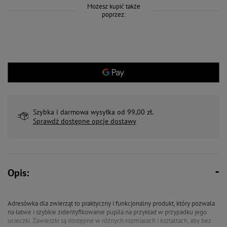
Możesz kupić także
poprzez:
Szybka i darmowa wysyłka od 99,00 zł.
Sprawdź dostępne opcje dostawy
Opis:
Adresówka dla zwierząt to praktyczny i funkcjonalny produkt, który pozwala
na łatwe i szybkie zidentyfikowanie pupila na przykład w przypadku jego
ucieczki. Zawieszki są dostępne w różnych rozmiarach i kształtach, aby bez