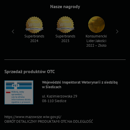
Nasze nagrody
ksy 2022
Superbrands
Superbrands
Konsumencki
Konsum
2024
2023
Lider Jakości
Lider Ja
2022 – Złoto
2022 – S
Sprzedaż produktów OTC
Wojewódzki Inspektorat Weterynarii z siedzibą
w Siedlcach
ul. Kazimierzowska 29
08-110 Siedlce
https://www.mazowsze.wiw.gov.pl/
OBRÓT DETALICZNY PRODUKTAMI OTC NA ODLEGŁOŚĆ