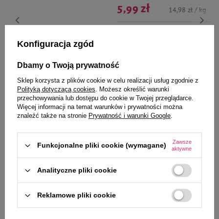
5,99 zł
14,98 zł / kg
Najniższa cena z 30 dni przed
4,11 zł
41,10 zł / kg
obniżką
7,99 zł
-25%
Konfiguracja zgód
-
-
+
+
Dbamy o Twoją prywatność
Do koszyka
Do koszyka
Sklep korzysta z plików cookie w celu realizacji usług zgodnie z
Polityką dotyczącą cookies
. Możesz określić warunki
przechowywania lub dostępu do cookie w Twojej przeglądarce.
Więcej informacji na temat warunków i prywatności można
znaleźć także na stronie
Prywatność i warunki Google
.
Zawsze
Funkcjonalne pliki cookie (wymagane)
aktywne
Wybrane specjalnie dla
Ciebie i Twojego czworonoga
Analityczne pliki cookie
Reklamowe pliki cookie
Zolux Zabawka dla psa do
Legowisko dla psa Dolina Noteci