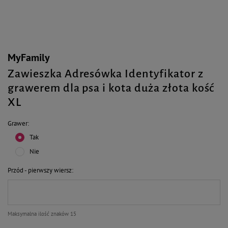
MyFamily
Zawieszka Adresówka Identyfikator z
grawerem dla psa i kota duża złota kość
XL
Grawer
Tak
Nie
Przód - pierwszy wiersz
Maksymalna ilość znaków 15