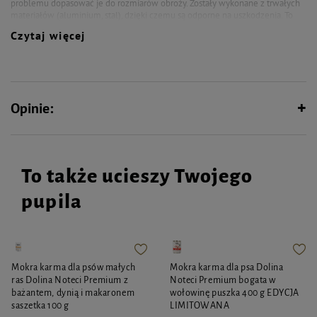
problemu dopasować je do rozmiarów obroży. Zostały wykonane z trwałych
materiałów (aluminium, stal), dzięki czemu są odporne na uszkodzenia. To
doskonała inwestycja dla każdego opiekuna, który dba o swojego pupila.
Czytaj więcej
Identyfikator w kształcie kości
Specyfikacja:
Szerokość : 48 mm
Opinie:
Wysokość : 31 mm
Kolor: złoty
Dodatkowo oferujemy personalizację produktu dzięki usłudze
grawerowania.
Aby skorzystać z tej możliwości, wystarczy wpisać treść graweru
To także ucieszy Twojego
w odpowiednich rubrykach (max. 15 znaków).
pupila
Uwaga! Produkt personalizowany nie podlega zwrotowi.
Mokra karma dla psów małych
Mokra karma dla psa Dolina
ras Dolina Noteci Premium z
Noteci Premium bogata w
bażantem, dynią i makaronem
wołowinę puszka 400 g EDYCJA
saszetka 100 g
LIMITOWANA