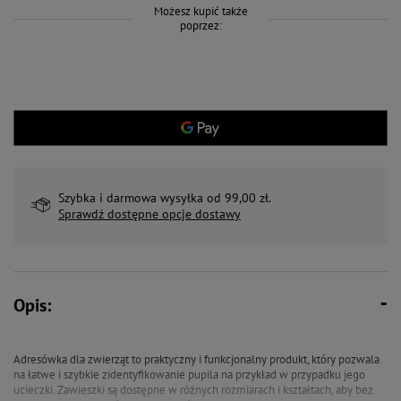
Możesz kupić także
poprzez:
Szybka i darmowa wysyłka od 99,00 zł.
Sprawdź dostępne opcje dostawy
Opis:
Adresówka dla zwierząt to praktyczny i funkcjonalny produkt, który pozwala
na łatwe i szybkie zidentyfikowanie pupila na przykład w przypadku jego
ucieczki. Zawieszki są dostępne w różnych rozmiarach i kształtach, aby bez