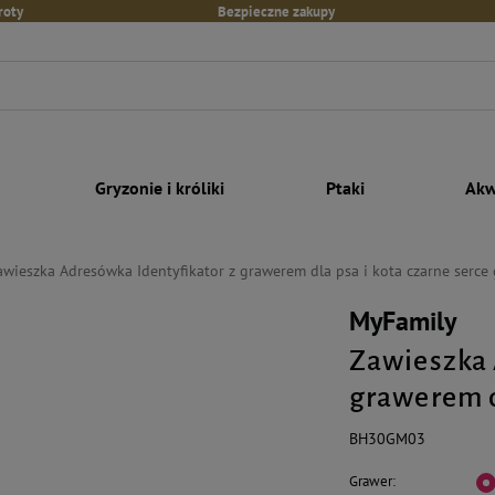
roty
Bezpieczne zakupy
Gryzonie i króliki
Ptaki
Akw
awieszka Adresówka Identyfikator z grawerem dla psa i kota czarne serce
MyFamily
Zawieszka 
grawerem d
BH30GM03
Grawer