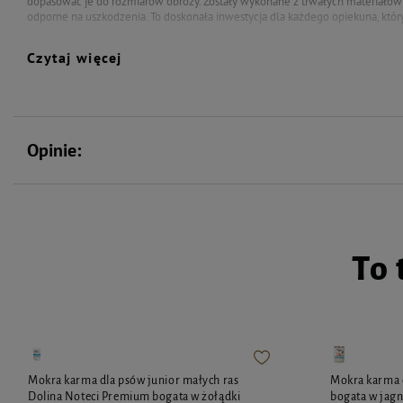
dopasować je do rozmiarów obroży. Zostały wykonane z trwałych materiałów (
odporne na uszkodzenia. To doskonała inwestycja dla każdego opiekuna, któr
Identyfikator w kształcie serca
Czytaj więcej
Specyfikacja:
Szerokość : 21 mm
Wysokość : 26 mm
Kolor: czarny
Opinie:
Dodatkowo oferujemy personalizację produktu dzięki usłudze grawerowania
Aby skorzystać z tej możliwości, wystarczy wpisać treść graweru w odpowie
Grawer wykonywany jest wyłącznie na tylnej stronie zawieszki. Uwaga! Prod
zwrotowi.
To 
Mokra karma dla psów junior małych ras
Mokra karma 
Dolina Noteci Premium bogata w żołądki
bogata w jagn