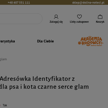
+48 607 551 111
sklep@dolina-noteci.pl
Zaloguj się
Listy zakupowe
Koszyk
arystyka
Dla Ciebie
 glam
Adresówka Identyfikator z
la psa i kota czarne serce glam
Tak