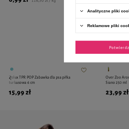
116,50 zł / kg
Analityczne pliki coo
Reklamowe pliki coo
Zaufane 
Potwierd
Zolux TPR POP Zabawka dla psa piłka
Over Zoo Aro
turkusowa 6 cm
Siano 250 ml
15,99 zł
23,99 zł