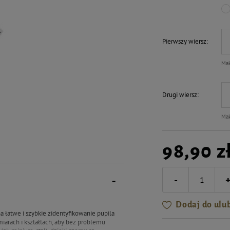
Pierwszy wiersz
Mak
Drugi wiersz
Mak
98,90 z
-
Dodaj do ulu
a łatwe i szybkie zidentyfikowanie pupila
iarach i kształtach, aby bez problemu