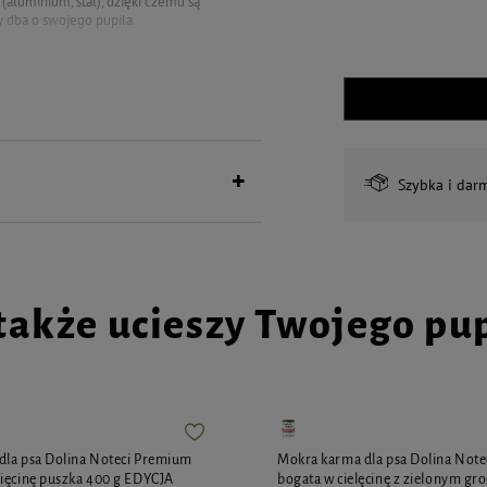
aluminium, stal), dzięki czemu są
y dba o swojego pupila.
Szybka i dar
.
dnich rubrykach (max. 15 znaków).
ukt personalizowany nie podlega
także ucieszy Twojego pu
dla psa Dolina Noteci Premium
Mokra karma dla psa Dolina Not
ięcinę puszka 400 g EDYCJA
bogata w cielęcinę z zielonym gr