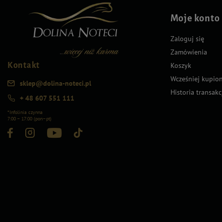
Moje konto
Zaloguj się
Zamówienia
Kontakt
Koszyk
Wcześniej kupio
sklep@dolina-noteci.pl
Historia transakc
+ 48 607 551 111
*Infolinia czynna
7:00 – 17:00 (pon–pt)