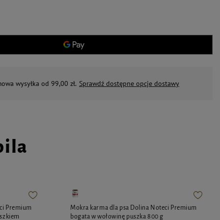
mowa wysyłka od 99,00 zł.
Sprawdź dostępne opcje dostawy
pila
eci Premium
Mokra karma dla psa Dolina Noteci Premium
oszkiem
bogata w wołowinę puszka 800 g