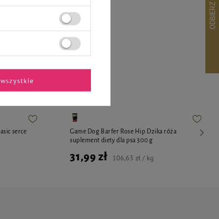
ekspertów
wszystkie
sic serce
Game Dog Barfer Rose Hip Dzika róża
suplement diety dla psa 300 g
31,99 zł
106,63 zł / kg