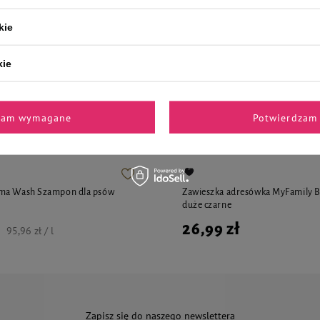
176,63 zł / kg
159,90 zł / kg
kie
kie
i polecane przez naszych 
zam wymagane
Potwierdzam 
ma Wash Szampon dla psów
Zawieszka adresówka MyFamily Ba
duże czarne
26,99 zł
95,96 zł / l
Zapisz się do naszego newslettera