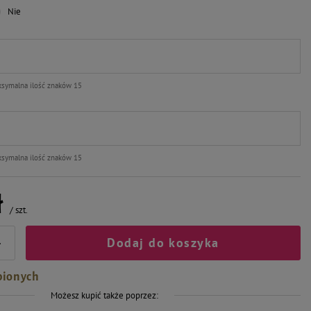
Nie
symalna ilość znaków 15
symalna ilość znaków 15
ł
/
szt.
Dodaj do koszyka
+
bionych
Możesz kupić także poprzez: