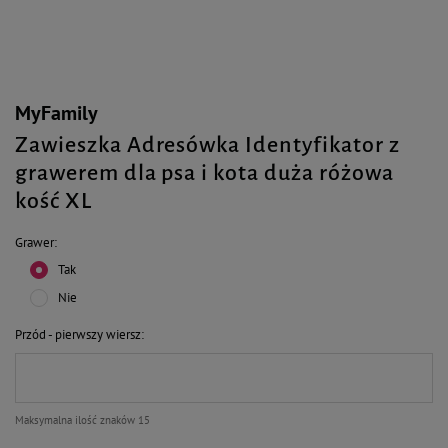
MyFamily
Zawieszka Adresówka Identyfikator z
grawerem dla psa i kota duża różowa
kość XL
Grawer
Tak
Nie
Przód - pierwszy wiersz
Maksymalna ilość znaków 15