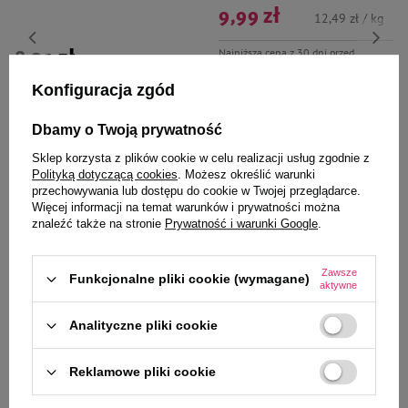
9,99 zł
12,49 zł / kg
Najniższa cena z 30 dni przed
8,39 zł
10,49 zł / kg
obniżką
14,99 zł
-33%
Konfiguracja zgód
-
-
+
+
Dbamy o Twoją prywatność
Do koszyka
Do koszyka
Sklep korzysta z plików cookie w celu realizacji usług zgodnie z
Polityką dotyczącą cookies
. Możesz określić warunki
przechowywania lub dostępu do cookie w Twojej przeglądarce.
Więcej informacji na temat warunków i prywatności można
znaleźć także na stronie
Prywatność i warunki Google
.
Zawsze
Funkcjonalne pliki cookie (wymagane)
Wybrane specjalnie dla
aktywne
Ciebie i Twojego czworonoga
Analityczne pliki cookie
Reklamowe pliki cookie
Zawieszka Adresówka
Zawieszka Adresówka