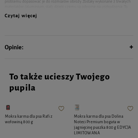
problemu dopasować je do rozmiarów obroży. Zostały wykonane z trwałych
materiałów (aluminium, stal), dzięki czemu są odporne na uszkodzenia. To
doskonała inwestycja dla każdego opiekuna, który dba o swojego pupila.
Czytaj więcej
Identyfikator w kształcie kości Specyfikacja: Szerokość : 48 mm Wysokość :
31 mm Kolor: różowy Dodatkowo oferujemy personalizację produktu dzięki
usłudze grawerowania. Aby skorzystać z tej możliwości, wystarczy wpisać
treść graweru w odpowiednich rubrykach (max. 15 znaków). Uwaga! Produkt
personalizowany nie podlega zwrotowi.
Opinie:
To także ucieszy Twojego
pupila
Mokra karma dla psa Rafi z
Mokra karma dla psa Dolina
wołowiną 800 g
Noteci Premium bogata w
jagnięcinę puszka 800 g EDYCJA
LIMITOWANA