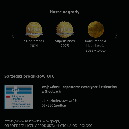
Nasze nagrody
ksy 2022
Superbrands
Superbrands
Konsumencki
Konsum
2024
2023
Lider Jakości
Lider Ja
2022 – Złoto
2022 – S
Sprzedaż produktów OTC
Wojewódzki Inspektorat Weterynarii z siedzibą
w Siedlcach
ul. Kazimierzowska 29
08-110 Siedlce
https://www.mazowsze.wiw.gov.pl/
OBRÓT DETALICZNY PRODUKTAMI OTC NA ODLEGŁOŚĆ