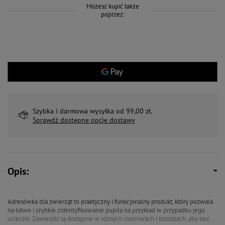
Możesz kupić także
poprzez:
Szybka i darmowa wysyłka od 99,00 zł.
Sprawdź dostępne opcje dostawy
Opis:
Adresówka dla zwierząt to praktyczny i funkcjonalny produkt, który pozwala
na łatwe i szybkie zidentyfikowanie pupila na przykład w przypadku jego
ucieczki. Zawieszki są dostępne w różnych rozmiarach i kształtach, aby bez