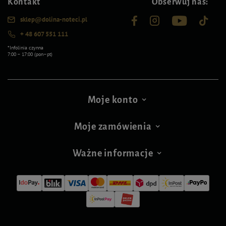
Kontakt
Obserwuj nas:
sklep@dolina-noteci.pl
+ 48 607 551 111
*Infolinia czynna
7:00 – 17:00 (pon–pt)
Moje konto
Moje zamówienia
Ważne informacje