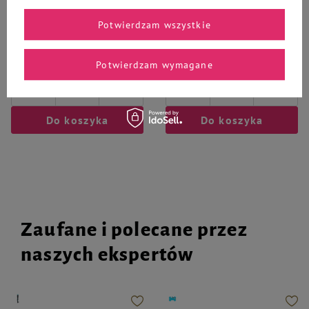
Identyfikator z grawerem dla psa
Identyfikator z grawerem dla psa
i kota duże różowe koło
i kota kółko z łapką różowe
Potwierdzam wszystkie
35,90 zł
55,00 zł
Potwierdzam wymagane
-
-
+
+
Do koszyka
Do koszyka
Zaufane i polecane przez
naszych ekspertów