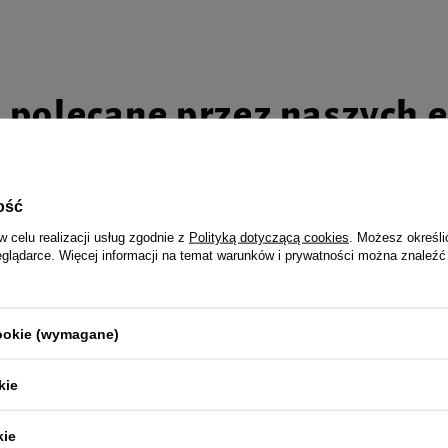
i polecane przez naszych 
ość
w celu realizacji usług zgodnie z
Polityką dotyczącą cookies
. Możesz określi
poryzator dla psów 37 ml
Trixie Podkłady higieniczne dla p
eglądarce. Więcej informacji na temat warunków i prywatności można znaleźć
z węglem aktywnym 40x60 cm 7 s
9,99 zł
1 835,14 zł / l
cookie (wymagane)
kie
Z naszego bloga
kie