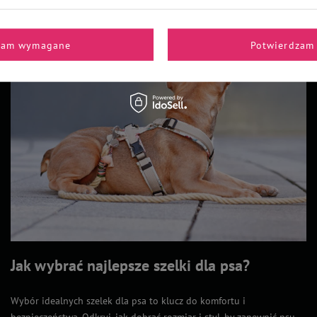
zam wymagane
Potwierdzam 
Jak wybrać najlepsze szelki dla psa?
Wybór idealnych szelek dla psa to klucz do komfortu i