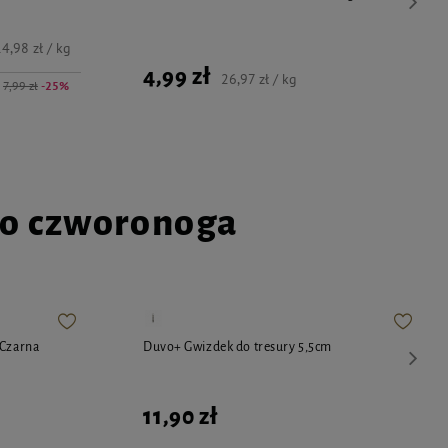
4,98 zł / kg
4,99 zł
26,97 zł / kg
7,99 zł
-25%
go czworonoga
 Czarna
Duvo+ Gwizdek do tresury 5,5cm
11,90 zł