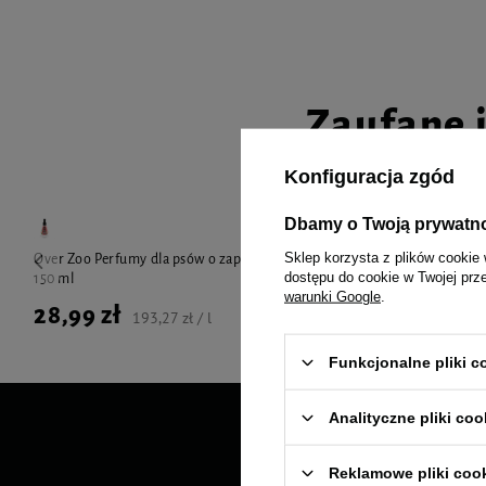
Zaufane 
Konfiguracja zgód
Dbamy o Twoją prywatn
Sklep korzysta z plików cookie 
Over Zoo Perfumy dla psów o zapachu arbuza
Dr Seidel Ewa
dostępu do cookie w Twojej prz
150 ml
warunki Google
.
28,99 zł
67,90 zł
193,27 zł / l
Funkcjonalne pliki 
Analityczne pliki coo
Reklamowe pliki coo