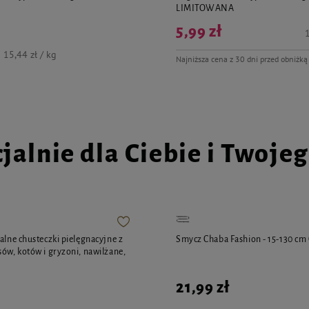
LIMITOWANA
5,99 zł
1
15,44 zł / kg
Najniższa cena z 30 dni przed obniżką
jalnie dla Ciebie i Twoje
alne chusteczki pielęgnacyjne z
Smycz Chaba Fashion - 15-130 cm
sów, kotów i gryzoni, nawilżane,
21,99 zł