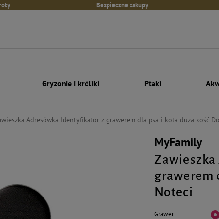
roty
Bezpieczne zakupy
Gryzonie i króliki
Ptaki
Akw
awieszka Adresówka Identyfikator z grawerem dla psa i kota duża kość Do
MyFamily
Zawieszka 
grawerem d
Noteci
Grawer