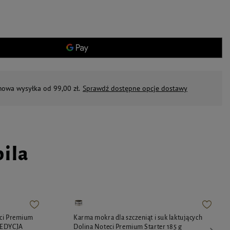
mowa wysyłka od 99,00 zł.
Sprawdź dostępne opcje dostawy
pila
eci Premium
Karma mokra dla szczeniąt i suk laktujących
 EDYCJA
Dolina Noteci Premium Starter 185 g