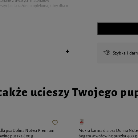
konane z trwałych materiałów
estycja dla każdego opiekuna, który dba o
Szybka i dar
by skorzystać z tej możliwości,
). Grawer wykonywany jest wyłącznie na
owi.
także ucieszy Twojego pu
dla psa Dolina Noteci Premium
Mokra karma dla psa Dolina Not
owinę puszka 800 g
bogata w wołowinę puszka 400 g