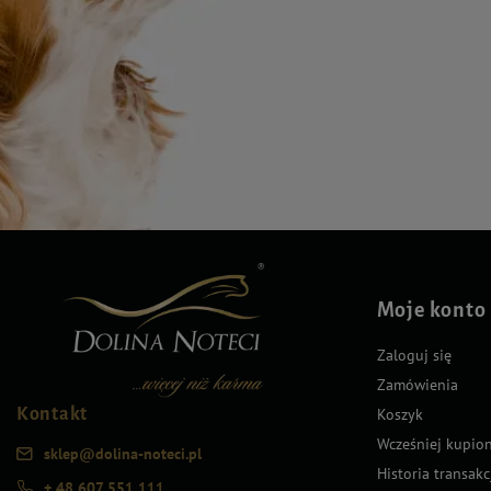
Moje konto
Zaloguj się
Zamówienia
Kontakt
Koszyk
Wcześniej kupio
sklep@dolina-noteci.pl
Historia transakc
+ 48 607 551 111