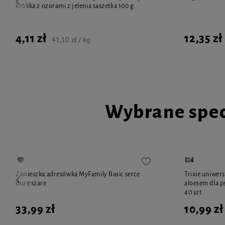
królika z ozorami z jelenia saszetka 100 g
4,11 zł
12,35 zł
41,10 zł / kg
Wybrane spec
Zawieszka adresówka MyFamily Basic serce
Trixie uniwers
duże szare
aloesem dla p
40 szt
33,99 zł
10,99 zł