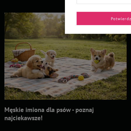
Potwierd
Męskie imiona dla psów - poznaj
najciekawsze!