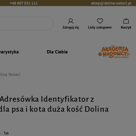
+48 607 551 111
sklep@dolina-noteci.pl
Zaloguj się
Listy zakupowe
Koszyk
arystyka
Dla Ciebie
lina Noteci
Adresówka Identyfikator z
la psa i kota duża kość Dolina
Tak