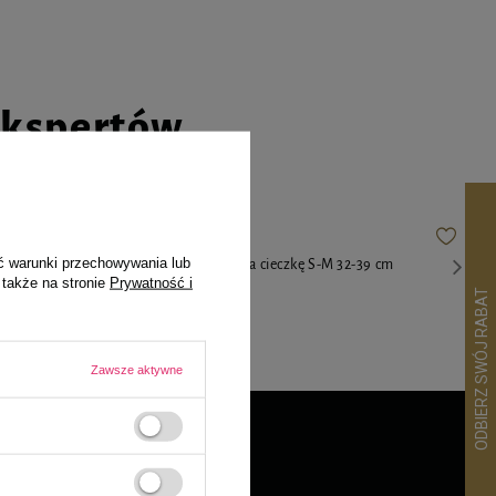
ekspertów
ć warunki przechowywania lub
sów szczeniąt
Trixie majtki na cieczkę S-M 32-39 cm
 także na stronie
Prywatność i
zt
11,99 zł
Zawsze aktywne