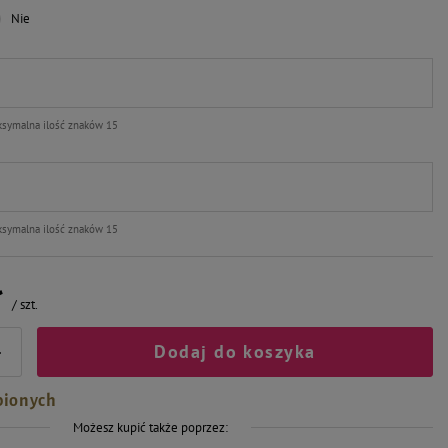
Nie
symalna ilość znaków 15
symalna ilość znaków 15
ł
/
szt.
Dodaj do koszyka
+
bionych
Możesz kupić także poprzez: