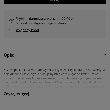
Szybka i darmowa wysyłka od 99,00 zł.
Sprawdź dostępne opcje dostawy
Wygodny zwrot
Opis:
Każdy opiekun kota zna kultowy tekst o tym, że „ciężko pracuje na saszety”, a
opiekunowie psów „ciężko pracują by ich pies miał godne życie” – teraz
możesz mieć własny kubek z nadrukiem z tymi humorystycznymi hasłami,
idealnymi dla wielbicieli psów i kotów! Porcelanowy kubek z nadrukiem i
polimerową przykrywką będzie świetnie się prezentował podczas spacerów
z Twoim pupilem, a dodatkowo jest bardzo praktyczny! We wnętrzu kubka
Czytaj więcej
znajduje się podwójna warstwa porcelany, zapewniająca bardzo dobrą
izolację termiczną, Twoja ulubiona kawa lub herbata zachowa ciepło nawet
podczas długiego spaceru. Polimerowa przykrywka zapobiega
przypadkowemu rozlaniu się napoju. Użyj tego wyjątkowego kubka z