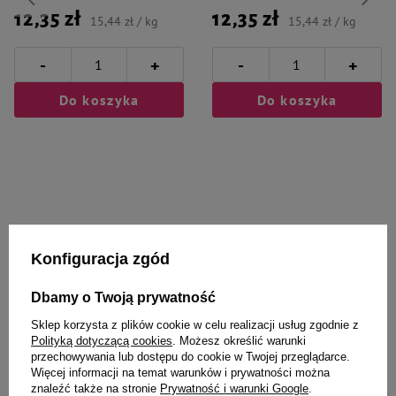
12,35 zł
12,35 zł
15,44 zł / kg
15,44 zł / kg
-
-
+
+
Do koszyka
Do koszyka
Wybrane specjalnie dla
Konfiguracja zgód
Ciebie i Twojego czworonoga
Dbamy o Twoją prywatność
Sklep korzysta z plików cookie w celu realizacji usług zgodnie z
Polityką dotyczącą cookies
. Możesz określić warunki
Mleko zastępcze dla szczeniąt
Pokarm dla myszy Vitapol
przechowywania lub dostępu do cookie w Twojej przeglądarce.
bez butelki 300 g
Karmeo 500g
Więcej informacji na temat warunków i prywatności można
znaleźć także na stronie
Prywatność i warunki Google
.