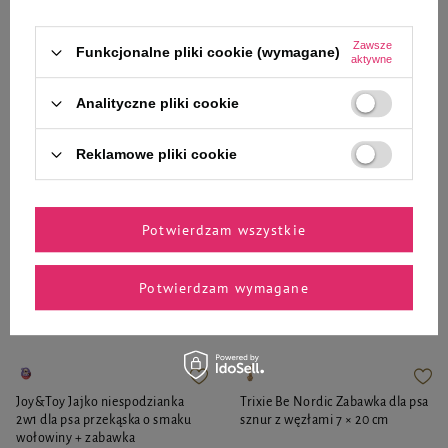
53,99 zł
8,99 zł
179,97 zł / kg
17,98 zł / kg
Zawsze
Funkcjonalne pliki cookie (wymagane)
aktywne
-
-
+
+
Analityczne pliki cookie
Do koszyka
Do koszyka
Reklamowe pliki cookie
Potwierdzam wszystkie
Zaufane i polecane przez
Potwierdzam wymagane
naszych ekspertów
Joy&Toy Jajko niespodzianka
Trixie Be Nordic Zabawka dla psa
2w1 dla psa przekąska o smaku
sznur z węzłami 7 × 20 cm
wołowiny + zabawka