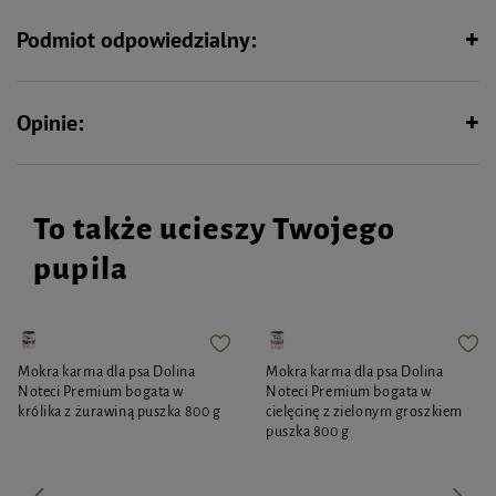
humorystycznym nadrukiem, idealnym dla wielbicieli psów i kotów i ciesz
się wygodą i praktycznością podczas Twoich codziennych spacerów. Kubek
Podmiot odpowiedzialny:
zapakowany jest w kartonik.
Pojemność: 300 ml
Wysokość: 148 mm
Opinie:
Średnica: 90 mm
Materiał: porcelana
To także ucieszy Twojego
pupila
Mokra karma dla psa Dolina
Mokra karma dla psa Dolina
Noteci Premium bogata w
Noteci Premium bogata w
królika z żurawiną puszka 800 g
cielęcinę z zielonym groszkiem
puszka 800 g