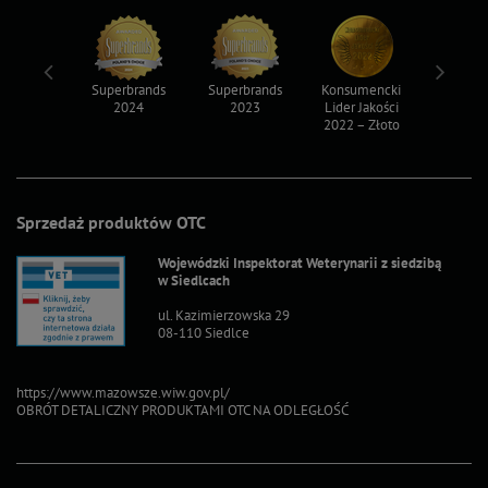
ksy 2022
Superbrands
Superbrands
Konsumencki
Konsum
2024
2023
Lider Jakości
Lider Ja
2022 – Złoto
2022 – S
Sprzedaż produktów OTC
Wojewódzki Inspektorat Weterynarii z siedzibą
w Siedlcach
ul. Kazimierzowska 29
08-110 Siedlce
https://www.mazowsze.wiw.gov.pl/
OBRÓT DETALICZNY PRODUKTAMI OTC NA ODLEGŁOŚĆ