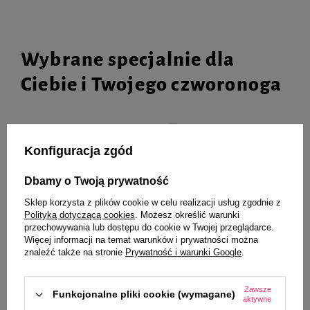
Wybrane specjalnie dla
Ciebie i Twojego czworonoga
Konfiguracja zgód
Zawieszka Adresówka
Karma suszona dla psa Dolina
Identyfikator z grawerem dla psa
Noteci Premium junior suszona
i kota duża złota kość glam
jagnięcina 150 g
Dbamy o Twoją prywatność
Sklep korzysta z plików cookie w celu realizacji usług zgodnie z
116,90 zł
8,23 zł
54,87 zł / kg
Polityką dotyczącą cookies
. Możesz określić warunki
przechowywania lub dostępu do cookie w Twojej przeglądarce.
Więcej informacji na temat warunków i prywatności można
-
-
+
+
znaleźć także na stronie
Prywatność i warunki Google
.
Do koszyka
Do koszyka
Zawsze
Funkcjonalne pliki cookie (wymagane)
aktywne