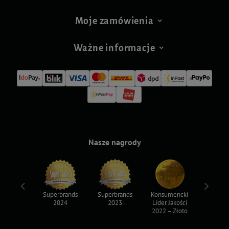
Moje zamówienia
Ważne informacje
Nasze nagrody
ksy 2022
Superbrands
Superbrands
Konsumencki
Konsum
2024
2023
Lider Jakości
Lider Ja
2022 – Złoto
2022 – S