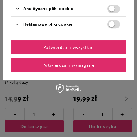
Analityczne pliki cookie
Reklamowe pliki cookie
Zaufane i polecane przez
naszych ekspertów
Potwierdzam wszystkie
Potwierdzam wymagane
Hilton X-Mas maskotka w piłce
Zolux Zabawka dla psa Szarpak z
zabawka świąteczna dla psa
uchwytem Leather Touch 35 cm
Mikołaj duży
14,99 zł
19,99 zł
-
-
+
+
Do koszyka
Do koszyka