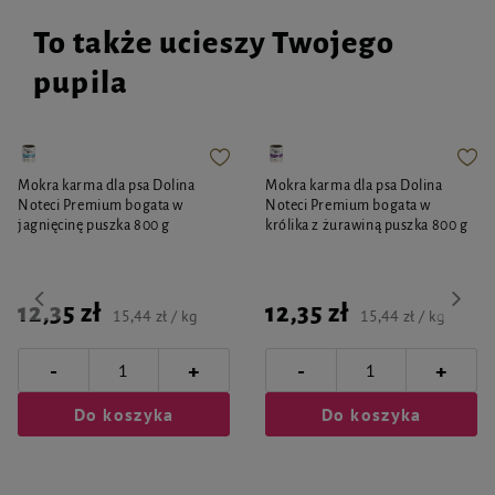
długotrwałym użytkowaniu. Dodatkowo wprowadzone innowacyjne
rozwiązania podnoszą jakość produktów, gwarantując ich niezawodność oraz
To także ucieszy Twojego
jeszcze większą przyjemność z użytkowania.
pupila
Mokra karma dla psa Dolina
Mokra karma dla psa Dolina
Noteci Premium bogata w
Noteci Premium bogata w
jagnięcinę puszka 800 g
królika z żurawiną puszka 800 g
12,35 zł
12,35 zł
15,44 zł / kg
15,44 zł / kg
-
-
+
+
Do koszyka
Do koszyka