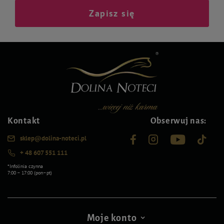
Zapisz się
Kontakt
Obserwuj nas:
sklep@dolina-noteci.pl
+ 48 607 551 111
*Infolinia czynna
7:00 – 17:00 (pon–pt)
Moje konto