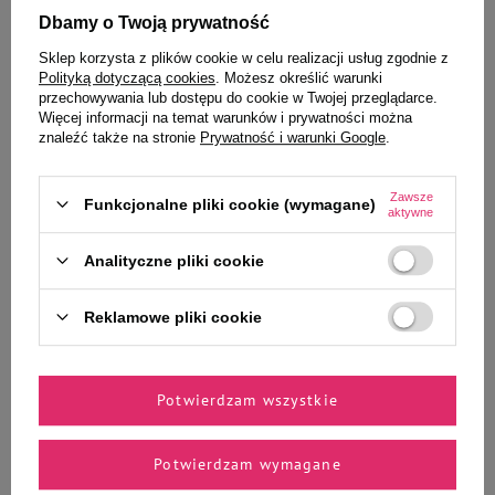
Dbamy o Twoją prywatność
Sklep korzysta z plików cookie w celu realizacji usług zgodnie z
Wybrane specjalnie dla
Polityką dotyczącą cookies
. Możesz określić warunki
przechowywania lub dostępu do cookie w Twojej przeglądarce.
Ciebie i Twojego czworonoga
Więcej informacji na temat warunków i prywatności można
znaleźć także na stronie
Prywatność i warunki Google
.
Zawsze
Funkcjonalne pliki cookie (wymagane)
aktywne
Dirty Dog Ręcznik pielęgnacyjny
Trixie Zabawka dla psa Pies w
dla psa w kolorze turkusowym
paski 34 cm
Analityczne pliki cookie
84,99 zł
23,99 zł
Reklamowe pliki cookie
-
-
+
+
Do koszyka
Do koszyka
Potwierdzam wszystkie
Potwierdzam wymagane