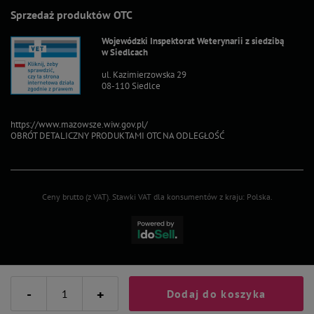
Sprzedaż produktów OTC
Wojewódzki Inspektorat Weterynarii z siedzibą
w Siedlcach
ul. Kazimierzowska 29
08-110 Siedlce
https://www.mazowsze.wiw.gov.pl/
OBRÓT DETALICZNY PRODUKTAMI OTC NA ODLEGŁOŚĆ
Ceny brutto (z VAT).
Stawki VAT dla konsumentów z kraju:
Polska
.
-
+
Dodaj do koszyka