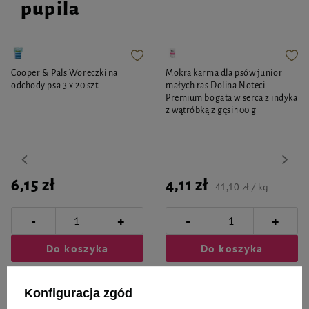
pupila
Cooper & Pals Woreczki na
Mokra karma dla psów junior
odchody psa 3 x 20 szt.
małych ras Dolina Noteci
Premium bogata w serca z indyka
z wątróbką z gęsi 100 g
6,15 zł
4,11 zł
41,10 zł / kg
-
-
+
+
Do koszyka
Do koszyka
Konfiguracja zgód