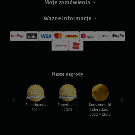
Moje zamówienia
Ważne informacje
Nasze nagrody
ksy 2022
Superbrands
Superbrands
Konsumencki
Konsum
2024
2023
Lider Jakości
Lider Ja
2022 – Złoto
2022 – S