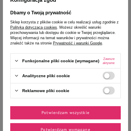
Konfiguracja zgód
Ciebie i Twojego czworonoga
Dbamy o Twoją prywatność
Sklep korzysta z plików cookie w celu realizacji usług zgodnie z
Polityką dotyczącą cookies
. Możesz określić warunki
przechowywania lub dostępu do cookie w Twojej przeglądarce.
Mokra karma dla psa Rafi z
Mokra karma dla psa Dolina
Więcej informacji na temat warunków i prywatności można
wołowiną 800 g
Noteci Premium bogata w
znaleźć także na stronie
Prywatność i warunki Google
.
wołowinę puszka 400 g EDYCJA
LIMITOWANA
Zawsze
Funkcjonalne pliki cookie (wymagane)
5,99 zł
14,98 zł / kg
aktywne
Najniższa cena z 30 dni przed
8,39 zł
Analityczne pliki cookie
10,49 zł / kg
obniżką
7,99 zł
-25%
-
-
+
+
Reklamowe pliki cookie
Do koszyka
Do koszyka
Potwierdzam wszystkie
Potwierdzam wymagane