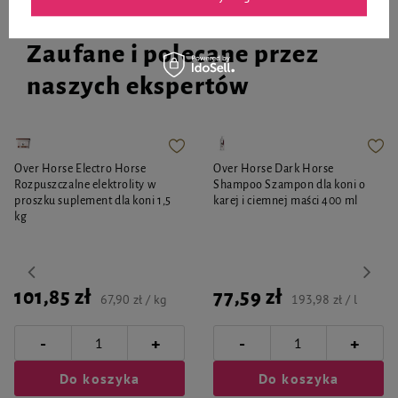
Zaufane i polecane przez
naszych ekspertów
Over Horse Electro Horse
Over Horse Dark Horse
Rozpuszczalne elektrolity w
Shampoo Szampon dla koni o
proszku suplement dla koni 1,5
karej i ciemnej maści 400 ml
kg
101,85 zł
77,59 zł
67,90 zł / kg
193,98 zł / l
-
-
+
+
Do koszyka
Do koszyka