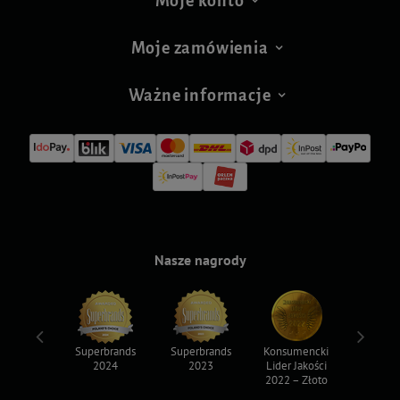
Moje konto
Moje zamówienia
Ważne informacje
Nasze nagrody
ksy 2022
Superbrands
Superbrands
Konsumencki
Konsum
2024
2023
Lider Jakości
Lider Ja
2022 – Złoto
2022 – S