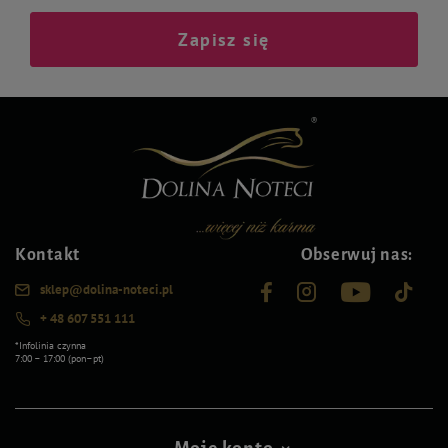
Zapisz się
Kontakt
Obserwuj nas:
sklep@dolina-noteci.pl
+ 48 607 551 111
*Infolinia czynna
7:00 – 17:00 (pon–pt)