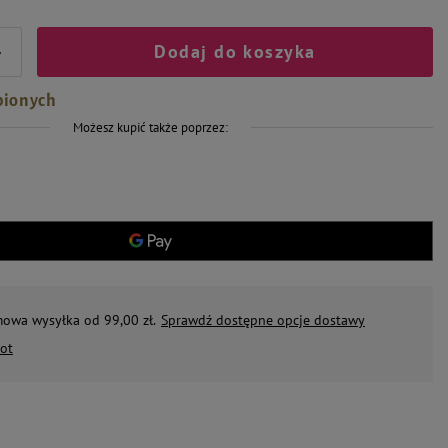
Dodaj do koszyka
+
bionych
Możesz kupić także poprzez:
mowa wysyłka od 99,00 zł.
Sprawdź dostępne opcje dostawy
ot