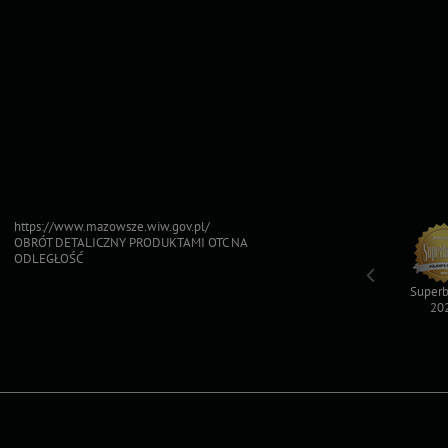
https://www.mazowsze.wiw.gov.pl/
OBRÓT DETALICZNY PRODUKTAMI OTC NA
ODLEGŁOŚĆ
Top For Dog
Sfinksy 2023
Sfinksy 2022
Superb
2023
20