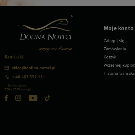
Moje konto
Zaloguj się
Zamówienia
Kontakt
Koszyk
Wcześniej kupio
sklep@dolina-noteci.pl
Historia transakc
+ 48 607 551 111
*Infolinia czynna
7:00 – 17:00 (pon–pt)