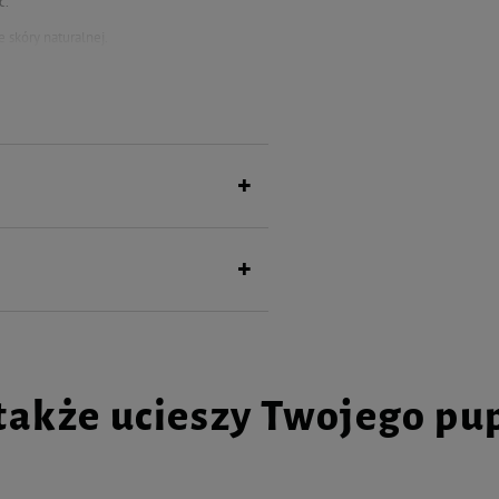
ć.
 skóry naturalnej.
iększych zabrudzeń typu błoto, piasek,
ną do czyszczenia. Za pomocą czystej
razie konieczności czynność powtórzyć. Po
sothiazolinone, Methylisothiazolinone,
także ucieszy Twojego pu