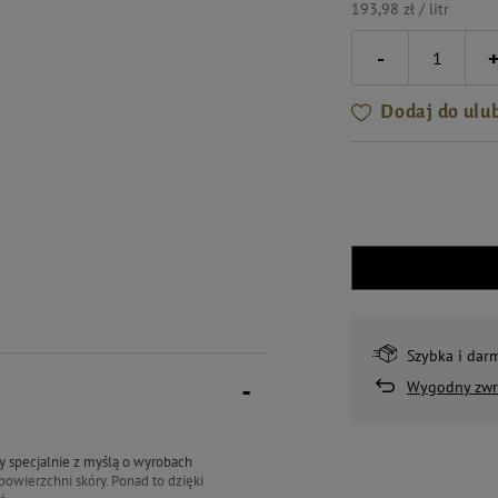
193,98 zł / litr
-
Dodaj do ulu
Szybka i dar
Wygodny zwr
y specjalnie z myślą o wyrobach
powierzchni skóry. Ponad to dzięki