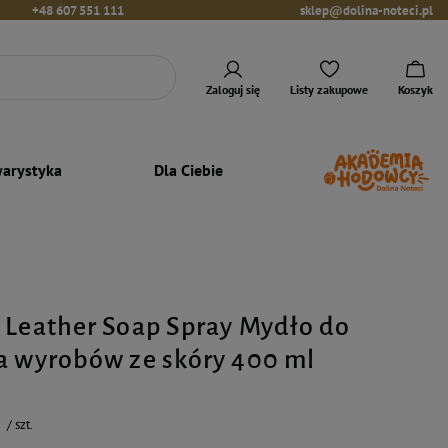
+48 607 551 111
sklep@dolina-noteci.pl
Zaloguj się
Listy zakupowe
Koszyk
arystyka
Dla Ciebie
 Leather Soap Spray Mydło do
a wyrobów ze skóry 400 ml
/
szt.