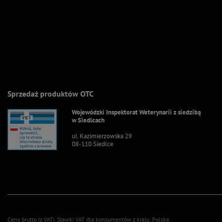
Sprzedaż produktów OTC
Wojewódzki Inspektorat Weterynarii z siedzibą
w Siedlcach
ul. Kazimierzowska 29
08-110 Siedlce
Ceny brutto (z VAT).
Stawki VAT dla konsumentów z kraju:
Polska
.