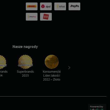
Nasze nagrody
rands
Superbrands
Konsumencki
Konsumencki
Top For D
24
2023
Lider Jakości
Lider Jakości
2023
2022 – Złoto
2022 – Srebro