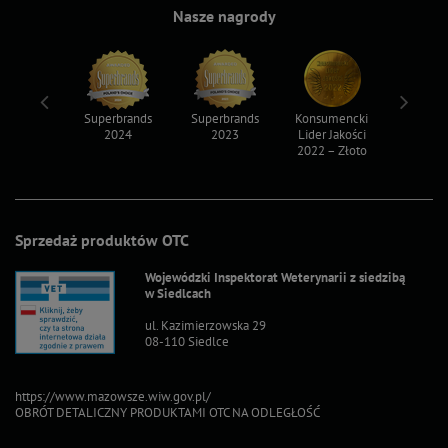
Nasze nagrody
ksy 2022
Superbrands
Superbrands
Konsumencki
Konsum
2024
2023
Lider Jakości
Lider Ja
2022 – Złoto
2022 – S
Sprzedaż produktów OTC
Wojewódzki Inspektorat Weterynarii z siedzibą
w Siedlcach
ul. Kazimierzowska 29
08-110 Siedlce
https://www.mazowsze.wiw.gov.pl/
OBRÓT DETALICZNY PRODUKTAMI OTC NA ODLEGŁOŚĆ