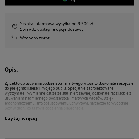
Szybka i darmowa wysyłka od 99,00 zł.
Sprawdź dostępne opcje dostawy
Wygodny zwrot
Opis:
Zgrzebło do usuwania podszerstka i martwego włosa to doskonałe narzędzie
do pielęgnacji sierści Twojego pupila. Specjalnie zaprojektowane,
wytrzymałe i wymienne ostrze ze stali nierdzewnej doskonale radzi sobie z
usuwaniem nadmiernego podszerstka i martwych włosów. Dzięki
ergonomicznemu, antypoślizgowemu uchwytowi, narzędzie to wygodnie
leży w dłoni, co ułatwia codzienną pielęgnację.
Czytaj więcej
Ostrze wykonane ze stali nierdzewnej zapewnia długą żywotność produktu i
doskonałą efektywność w usuwaniu podszerstka. Zaokrąglone zęby zgrzebła
minimalizują ryzyko podrażnień skóry i uszkodzeń włosa.
Specjalnie zaprojektowany uchwyt sprawia, że narzędzie wygodnie leży w