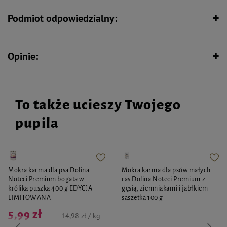
dłoni, co zapewnia pewny i komfortowy chwyt nawet w trudnych warunkach.
Podmiot odpowiedzialny:
Wielkość:
M
- 60 x 55 x 120 mm
Opinie:
To także ucieszy Twojego
pupila
Mokra karma dla psa Dolina
Mokra karma dla psów małych
Noteci Premium bogata w
ras Dolina Noteci Premium z
królika puszka 400 g EDYCJA
gęsią, ziemniakami i jabłkiem
LIMITOWANA
saszetka 100 g
5,99 zł
14,98 zł / kg