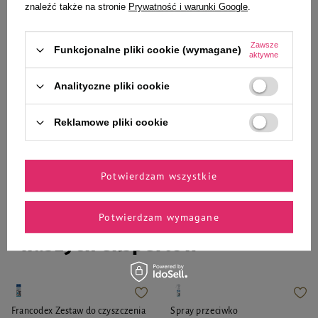
4 x 1 ml
znaleźć także na stronie
Prywatność i warunki Google
.
18,99 zł
18,99 zł
4 747,50 zł / l
63,30 zł / l
Zawsze
Funkcjonalne pliki cookie (wymagane)
aktywne
-
-
+
+
Analityczne pliki cookie
Do koszyka
Do koszyka
Reklamowe pliki cookie
Potwierdzam wszystkie
Zaufane i polecane przez
Potwierdzam wymagane
naszych ekspertów
Francodex Zestaw do czyszczenia
Spray przeciwko