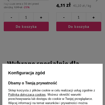
Najniższa cena z 30 dni przed
4,11 zł
41,10 zł / kg
obniżką
7,99 zł
-25%
-
-
+
+
Do koszyka
Do koszyka
Wybrane specjalnie dla
Ciebie i Twojego czworonoga
Konfiguracja zgód
Dbamy o Twoją prywatność
Sklep korzysta z plików cookie w celu realizacji usług zgodnie z
Over Zoo Bio Protecto Spot On
Naturalny szampon dla psów
Polityką dotyczącą cookies
. Możesz określić warunki
dla psów małych krople na bazie
Super Beno Professional
przechowywania lub dostępu do cookie w Twojej przeglądarce.
naturalnych olejków eterycznych
Chihuahua 300 ml
Więcej informacji na temat warunków i prywatności można