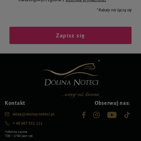
* Rabaty nie łączą się
Zapisz się
Kontakt
Obserwuj nas:
sklep@dolina-noteci.pl
+ 48 607 551 111
*Infolinia czynna
7:00 – 17:00 (pon–pt)