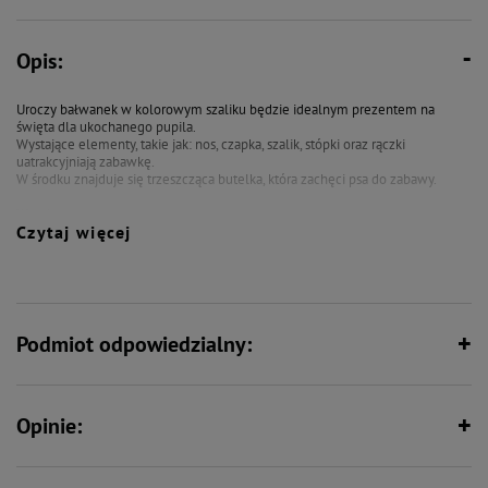
Opis:
Uroczy bałwanek w kolorowym szaliku będzie idealnym prezentem na
święta dla ukochanego pupila.
Wystające elementy, takie jak: nos, czapka, szalik, stópki oraz rączki
uatrakcyjniają zabawkę.
W środku znajduje się trzeszcząca butelka, która zachęci psa do zabawy.
Wymiar:
Czytaj więcej
• ok. 38 cm.
Podmiot odpowiedzialny:
Opinie: