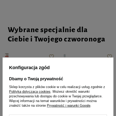
Wybrane specjalnie dla
Ciebie i Twojego czworonoga
Mokra karma dla psa Dolina
Mokra karma dla psów małych
Konfiguracja zgód
Noteci Premium bogata w
ras Dolina Noteci Premium z
wołowinę puszka 800 g EDYCJA
cielęcina, pomidorami i
LIMITOWANA
makaronem saszetka 100 g
Dbamy o Twoją prywatność
Sklep korzysta z plików cookie w celu realizacji usług zgodnie z
9,99 zł
12,49 zł / kg
Polityką dotyczącą cookies
. Możesz określić warunki
przechowywania lub dostępu do cookie w Twojej przeglądarce.
Najniższa cena z 30 dni przed
4,11 zł
41,10 zł / kg
Więcej informacji na temat warunków i prywatności można
obniżką
14,99 zł
-33%
znaleźć także na stronie
Prywatność i warunki Google
.
-
-
+
+