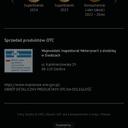
ksy 2022
Superbrands
Superbrands
Konsumencki
Konsum
2024
2023
Lider Jakości
Lider Ja
2022 – Złoto
2022 – S
Sprzedaż produktów OTC
Wojewódzki Inspektorat Weterynarii z siedzibą
w Siedlcach
ul. Kazimierzowska 29
08-110 Siedlce
https://www.mazowsze.wiw.gov.pl/
OBRÓT DETALICZNY PRODUKTAMI OTC NA ODLEGŁOŚĆ
Ceny brutto (z VAT).
Stawki VAT dla konsumentów z kraju:
Polska
.