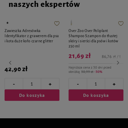
naszych ekspertów
Zawieszka Adresówka
Over Zoo Over Poliplant
Identyfikator z grawerem dla psa
Shampoo Szampon do tłustej
i kota duże koło czarne glitter
skóry i sierści dla psów i kotów
250 ml
21,69 zł
86,76 zł / l
Najniższa cena z 30 dni przed
42,90 zł
obniżką
30,99 zł
-30%
-
-
+
+
Do koszyka
Do koszyka