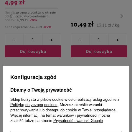
4,99 zł
Najniższa cena produktu w okresie
30 dni przed wprowadzeniem
obniżki:
6,99 zł
-28%
10,49 zł
13,11 zł / kg
Cena regularna:
32,50 zł
-85%
-
-
+
+
Do koszyka
Do koszyka
Konfiguracja zgód
Dbamy o Twoją prywatność
Wybrane specjalnie dla
Sklep korzysta z plików cookie w celu realizacji usług zgodnie z
Polityką dotyczącą cookies
. Możesz określić warunki
Ciebie i Twojego czworonoga
przechowywania lub dostępu do cookie w Twojej przeglądarce.
Więcej informacji na temat warunków i prywatności można
znaleźć także na stronie
Prywatność i warunki Google
.