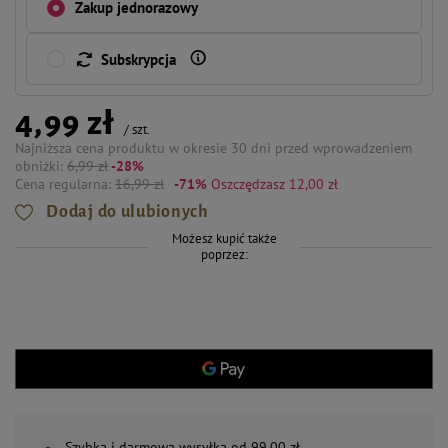
Zakup jednorazowy
Subskrypcja
4,99 zł
/
szt.
Najniższa cena produktu w okresie 30 dni przed wprowadzeniem
obniżki:
6,99 zł
-28%
Cena regularna:
16,99 zł
-71%
Oszczędzasz 12,00 zł
Dodaj do ulubionych
Możesz kupić także
poprzez:
Szybka i darmowa wysyłka od 99,00 zł.