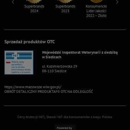
ksy 2022
Superbrands
Superbrands
Konsumencki
Konsum
2024
2023
Lider Jakości
Lider Ja
2022 – Złoto
2022 – S
Sprzedaż produktów OTC
Wojewódzki Inspektorat Weterynarii z siedzibą
w Siedlcach
ul. Kazimierzowska 29
08-110 Siedlce
https://www.mazowsze.wiw.gov.pl/
OBRÓT DETALICZNY PRODUKTAMI OTC NA ODLEGŁOŚĆ
Ceny brutto (z VAT).
Stawki VAT dla konsumentów z kraju:
Polska
.