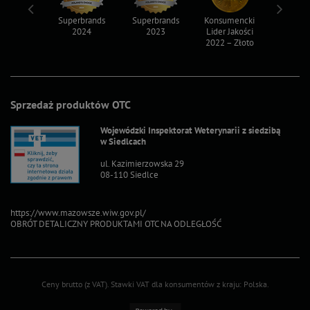
ksy 2022
Superbrands
Superbrands
Konsumencki
Konsum
2024
2023
Lider Jakości
Lider Ja
2022 – Złoto
2022 – S
Sprzedaż produktów OTC
Wojewódzki Inspektorat Weterynarii z siedzibą
w Siedlcach
ul. Kazimierzowska 29
08-110 Siedlce
https://www.mazowsze.wiw.gov.pl/
OBRÓT DETALICZNY PRODUKTAMI OTC NA ODLEGŁOŚĆ
Ceny brutto (z VAT).
Stawki VAT dla konsumentów z kraju:
Polska
.