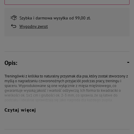
Szybka i darmowa wysyłka od 99,00 zł.
Wygodny zwrot
Opis:
Treningówki z królika to naturalny przysmak dla psa, który został stworzony z
myślą o nagradzaniu czworonożnych przyjaciół podczas pracy, treningu i
spaceru. Wyprodukowane są one wyłącznie z mięsa mięśniowego, co
gwarantuje wysoką jakość i wartość odżywczą. Ich forma to kwadraciki o
wielkości ok. 1x1 cm i grubości ok. 2-3 mm, co sprawia, że są łatwe do
podziału i idealnie sprawdzają się jako nagroda dla każdego pupila.
Czytaj więcej
Te treserki są monobiałkowe, co oznacza, że są bezpieczne dla alergików
oraz dla psów z delikatnym układem pokarmowym. Charakteryzują się
wysoką zawartością białka i niską zawartością tłuszczu, co sprawia, że są
wysokoenergetyczne i bardzo smakowite. Dodatkowo, są wolne od
sztucznych dodatków, konserwantów, barwników oraz ulepszaczy smaku, co
czyni je bezpiecznymi i zdrowymi przysmakami dla psów.