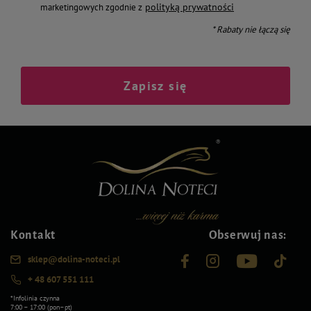
polityką prywatności
marketingowych zgodnie z
* Rabaty nie łączą się
Zapisz się
Kontakt
Obserwuj nas:
sklep@dolina-noteci.pl
+ 48 607 551 111
*Infolinia czynna
7:00 – 17:00 (pon–pt)