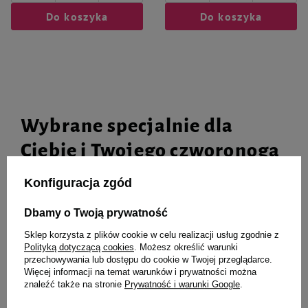
Do koszyka
Do koszyka
Wybrane specjalnie dla
Ciebie i Twojego czworonoga
Konfiguracja zgód
Dbamy o Twoją prywatność
Mokra karma dla psa alergika
Mokra karma dla psa alergika
Dolina Noteci Premium Pure
Dolina Noteci Premium Pure
Sklep korzysta z plików cookie w celu realizacji usług zgodnie z
bogata w dzika zestaw 10 x 150 g
bogata w gęś z jabłkiem zestaw
Polityką dotyczącą cookies
. Możesz określić warunki
10 x 150 g
przechowywania lub dostępu do cookie w Twojej przeglądarce.
Więcej informacji na temat warunków i prywatności można
66,40 zł
66,40 zł
44,27 zł / kg
44,27 zł / kg
znaleźć także na stronie
Prywatność i warunki Google
.