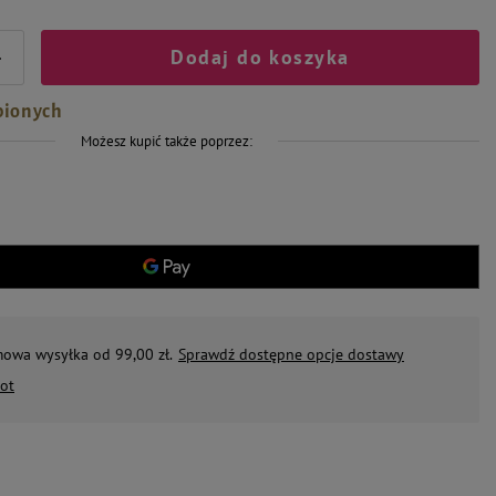
Dodaj do koszyka
+
bionych
Możesz kupić także poprzez:
mowa wysyłka od 99,00 zł.
Sprawdź dostępne opcje dostawy
ot