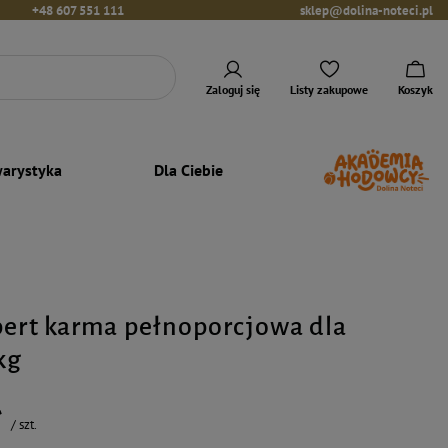
+48 607 551 111
sklep@dolina-noteci.pl
Zaloguj się
Listy zakupowe
Koszyk
arystyka
Dla Ciebie
pert karma pełnoporcjowa dla
kg
ł
/
szt.