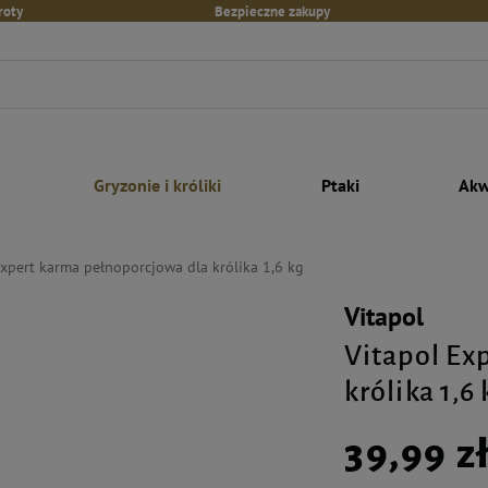
roty
Bezpieczne zakupy
Gryzonie i króliki
Ptaki
Akw
Expert karma pełnoporcjowa dla królika 1,6 kg
Vitapol
Vitapol Ex
królika 1,6 
39,99 z