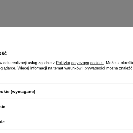
8,39 zł
15,44 zł / kg
10,49 zł / kg
ość
w celu realizacji usług zgodnie z
Polityką dotyczącą cookies
. Możesz określi
eglądarce. Więcej informacji na temat warunków i prywatności można znaleźć
jalnie dla Ciebie i Twoje
cookie (wymagane)
kie
Herbal Przysmak dla gryzoni i
ZOLUX RodyCare zestaw do pielę
 pszenicy 250 g
pazurów dla gryzoni
kie
24,99 zł