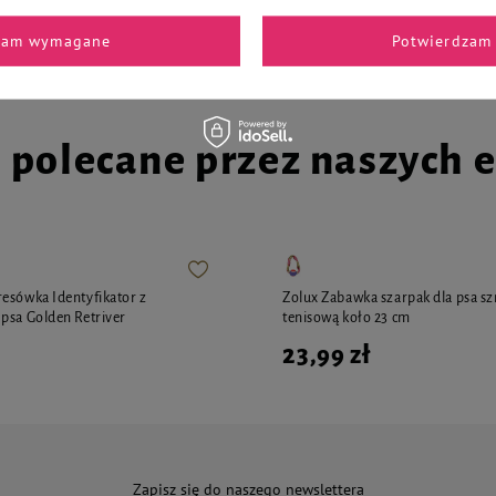
79,96 zł / kg
zam wymagane
Potwierdzam 
i polecane przez naszych 
esówka Identyfikator z
Zolux Zabawka szarpak dla psa sz
psa Golden Retriver
tenisową koło 23 cm
23,99 zł
Zapisz się do naszego newslettera