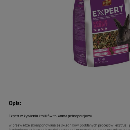
Opis:
Expert w żywieniu królików to karma pełnoporcjowa
w przewadze skomponowana ze składników poddanych procesowi ekstruzji pr
żywieniowe są jeszcze bardziej dostępne i przyswajalne przez organizm. Kar