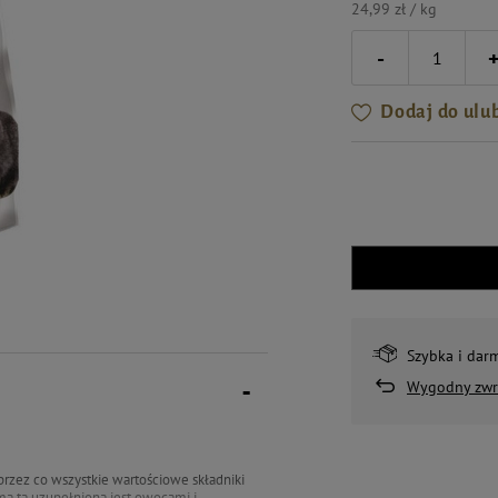
24,99 zł / kg
-
Dodaj do ulu
Szybka i dar
Wygodny zwr
zez co wszystkie wartościowe składniki
ma ta uzupełniona jest owocami i