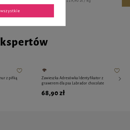
119,90 zł / kg
wszystkie
ekspertów
nur z piłką
Zawieszka Adresówka Identyfikator z
grawerem dla psa Labrador chocolate
68,90 zł