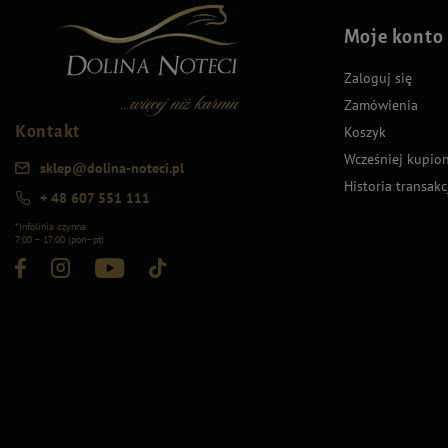
Moje konto
Zaloguj się
Zamówienia
Kontakt
Koszyk
Wcześniej kupio
sklep@dolina-noteci.pl
Historia transakc
+ 48 607 551 111
*Infolinia czynna
7:00 – 17:00 (pon–pt)