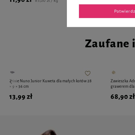
85,00 zł / kg
Potwierd
Zaufane 
Trixie Nuno Junior Kuweta dla małych kotów 28
Zawieszka Adr
× 9 × 36 cm
grawerem dla 
13,99 zł
68,90 zł