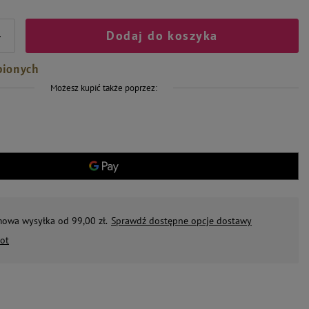
Dodaj do koszyka
+
bionych
Możesz kupić także poprzez:
mowa wysyłka od 99,00 zł.
Sprawdź dostępne opcje dostawy
ot