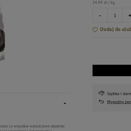
24,99 zł / kg
-
Dodaj do ulu
Szybka i dar
Wygodny zwr
zez co wszystkie wartościowe składniki
ma ta uzupełniona jest owocami i