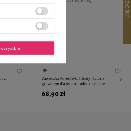
119,90 zł / kg
ekspertów
wszystkie
or z
Zawieszka Adresówka Identyfikator z
r
grawerem dla psa Labrador chocolate
68,90 zł