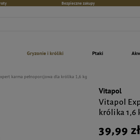
roty
Bezpieczne zakupy
Gryzonie i króliki
Ptaki
Akw
Expert karma pełnoporcjowa dla królika 1,6 kg
Vitapol
Vitapol Ex
królika 1,6 
39,99 z