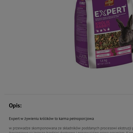
Opis:
Expert w żywieniu królików to karma pełnoporcjowa
w przewadze skomponowana ze składników poddanych procesowi ekstruzji pr
żywieniowe są jeszcze bardziej dostępne i przyswajalne przez organizm. Kar