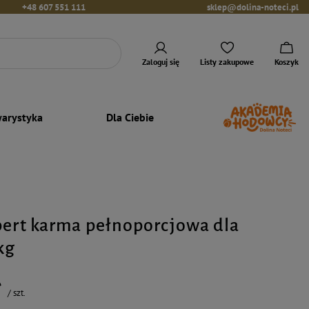
+48 607 551 111
sklep@dolina-noteci.pl
Zaloguj się
Listy zakupowe
Koszyk
arystyka
Dla Ciebie
pert karma pełnoporcjowa dla
kg
ł
/
szt.