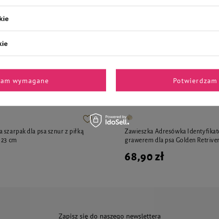
79,96 zł / kg
kie
kie
i polecane przez naszych 
zam wymagane
Potwierdzam 
 szarpak dla psa sznur z piłką
Zawieszka Adresówka Identyfikat
 23 cm
grawerem dla psa Golden Retrive
68,90 zł
Zapisz się do naszego newslettera