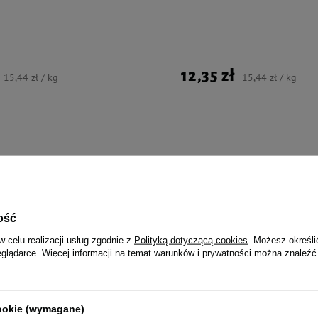
12,35 zł
15,44 zł / kg
15,44 zł / kg
jalnie dla Ciebie i Twoje
ość
w celu realizacji usług zgodnie z
Polityką dotyczącą cookies
. Możesz określi
eglądarce. Więcej informacji na temat warunków i prywatności można znaleźć
Herbal Przysmak dla gryzoni i
ZOLUX RodyCare zestaw do pielę
 pszenicy 250 g
pazurów dla gryzoni
cookie (wymagane)
24,99 zł