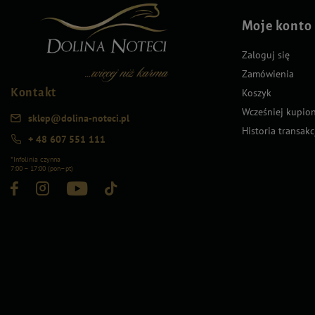
Moje konto
Zaloguj się
Zamówienia
Kontakt
Koszyk
Wcześniej kupio
sklep@dolina-noteci.pl
Historia transakc
+ 48 607 551 111
*Infolinia czynna
7:00 – 17:00 (pon–pt)