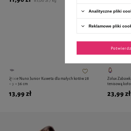
85,00 zł / kg
Analityczne pliki coo
Reklamowe pliki coo
Zaufane 
Potwierd
Trixie Nuno Junior Kuweta dla małych kotów 28
Zolux Zabawka
× 9 × 36 cm
tenisową koło
13,99 zł
23,99 zł