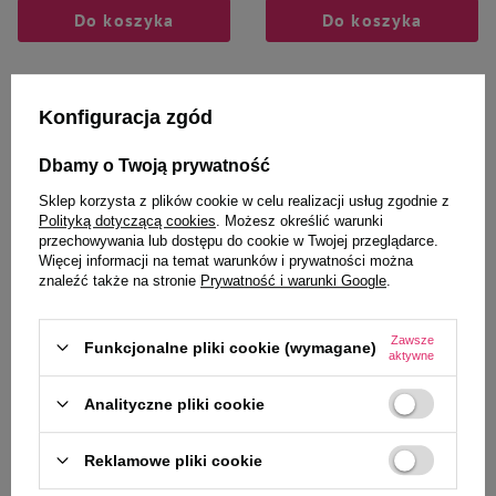
Do koszyka
Do koszyka
Konfiguracja zgód
Dbamy o Twoją prywatność
Zaufane i polecane przez
Sklep korzysta z plików cookie w celu realizacji usług zgodnie z
Polityką dotyczącą cookies
. Możesz określić warunki
naszych ekspertów
przechowywania lub dostępu do cookie w Twojej przeglądarce.
Więcej informacji na temat warunków i prywatności można
znaleźć także na stronie
Prywatność i warunki Google
.
Over Zoo Gland Support Liquid
Dolina Noteci Szelki Guard
Zawsze
Funkcjonalne pliki cookie (wymagane)
aktywne
przeciwko stanom zapalnym dla
Comfort Classic XS
psa 30 ml
Analityczne pliki cookie
51,99 zł
57,99 zł
1 733,00 zł / l
Reklamowe pliki cookie
-
-
+
+