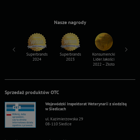
Nasze nagrody
ksy 2022
Superbrands
Superbrands
Konsumencki
Konsum
2024
2023
Lider Jakości
Lider Ja
2022 – Złoto
2022 – S
Sprzedaż produktów OTC
Wojewódzki Inspektorat Weterynarii z siedzibą
w Siedlcach
ul. Kazimierzowska 29
08-110 Siedlce