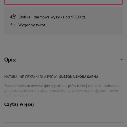
Szybka i darmowa wysyłka od 99,00 zł.
Wygodny zwrot
Opis:
NATURALNE GRYZAKI DLA PSÓW -
SUSZONA SKÓRA SARNA
Suszone skóry to rewelacyjne gryzaki dla psów każdej wielkości. Należą do
grupy najtwardszych i najwytrzymalszych gryzaków oraz mają stosunkowo
neutralny zapach.
Czytaj więcej
Suszona skóra zaspokaja potrzebę gryzienia, masuje dziąsła i czyści kamień
nazębny. Skóry są dość bezpiecznym gryzakiem dla psów, ponieważ nawet w
przypadku połknięcia większego kawałka, pies poradzi sobie z jego
strawieniem.