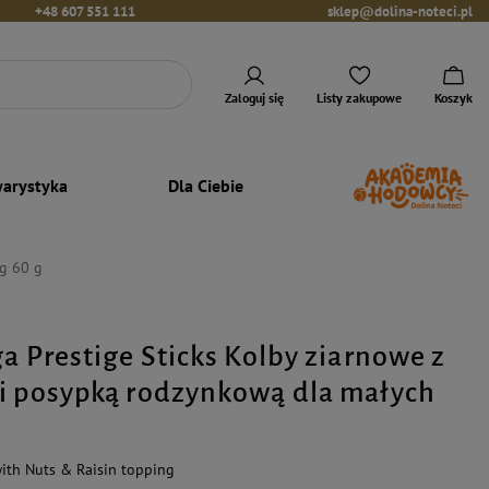
+48 607 551 111
sklep@dolina-noteci.pl
Zaloguj się
Listy zakupowe
Koszyk
arystyka
Dla Ciebie
ug 60 g
ga Prestige Sticks Kolby ziarnowe z
i posypką rodzynkową dla małych
with Nuts & Raisin topping