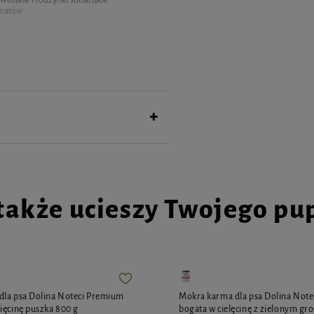
omatów
we 2%, orzechy włoskie 2%), minerały
także ucieszy Twojego pu
dla psa Dolina Noteci Premium
Mokra karma dla psa Dolina Not
ięcinę puszka 800 g
bogata w cielęcinę z zielonym gr