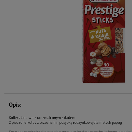
Opis:
Kolby ziarnowe z urozmaiconym składem
2 pieczone kolby z orzechami i posypką rodzynkową dla małych papug
Smaczna przekąska dla małych papug, zawierająca orzechy laskowe, orzechy w