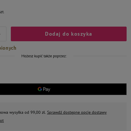
szt.
Dodaj do koszyka
+
bionych
Możesz kupić także poprzez:
mowa wysyłka od 99,00 zł.
Sprawdź dostępne opcje dostawy
ot