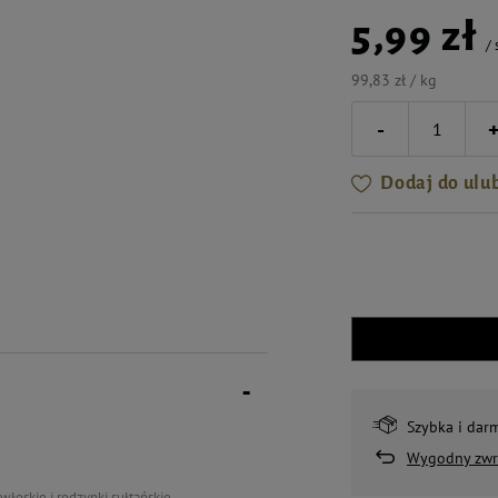
5,99 zł
/
99,83 zł / kg
-
Dodaj do ulu
Szybka i dar
Wygodny zwr
łoskie i rodzynki sułtańskie