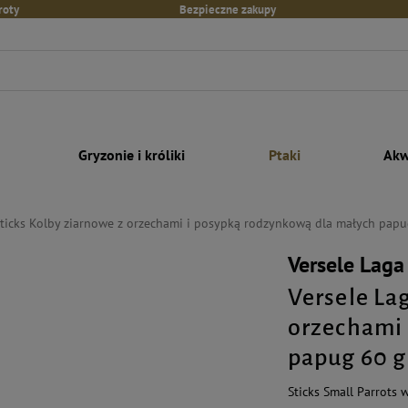
roty
Bezpieczne zakupy
Gryzonie i króliki
Ptaki
Akw
Sticks Kolby ziarnowe z orzechami i posypką rodzynkową dla małych pap
Versele Laga
Versele La
orzechami 
papug 60 g
Sticks Small Parrots 