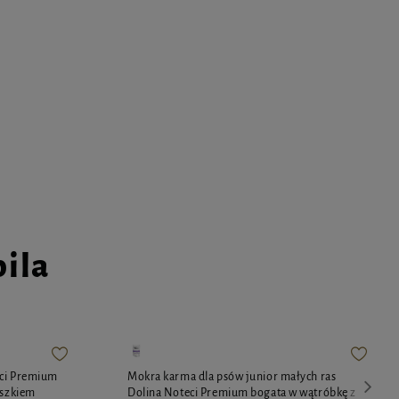
pila
eci Premium
Mokra karma dla psów junior małych ras
oszkiem
Dolina Noteci Premium bogata w wątróbkę z