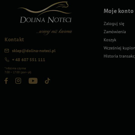
Moje konto
Zaloguj się
Zamówienia
Kontakt
Koszyk
Wcześniej kupio
sklep@dolina-noteci.pl
Historia transakc
+ 48 607 551 111
*Infolinia czynna
7:00 – 17:00 (pon–pt)