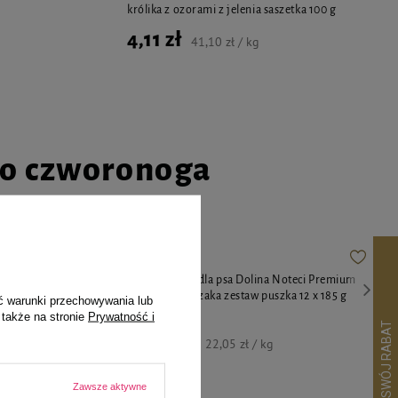
królika z ozorami z jelenia saszetka 100 g
4,11 zł
41,10 zł / kg
go czworonoga
 Luger's
Mokra karma dla psa Dolina Noteci Premium
, ziemniakiem i
bogata w kurczaka zestaw puszka 12 x 185 g
ć warunki przechowywania lub
 także na stronie
Prywatność i
48,91 zł
22,05 zł / kg
Zawsze aktywne