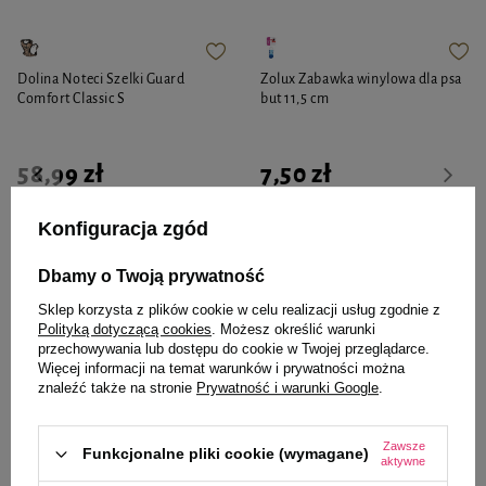
Dolina Noteci Szelki Guard
Zolux Zabawka winylowa dla psa
Comfort Classic S
but 11,5 cm
58,99 zł
7,50 zł
-
-
Konfiguracja zgód
+
+
Do koszyka
Do koszyka
Dbamy o Twoją prywatność
Sklep korzysta z plików cookie w celu realizacji usług zgodnie z
Polityką dotyczącą cookies
. Możesz określić warunki
przechowywania lub dostępu do cookie w Twojej przeglądarce.
Więcej informacji na temat warunków i prywatności można
znaleźć także na stronie
Prywatność i warunki Google
.
Zaufane i polecane przez
Zawsze
Funkcjonalne pliki cookie (wymagane)
aktywne
naszych ekspertów