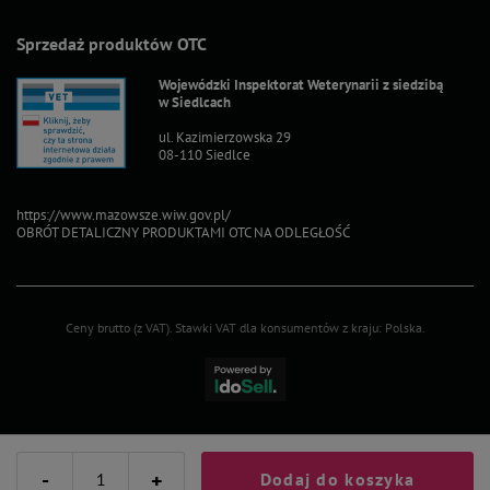
Sprzedaż produktów OTC
Wojewódzki Inspektorat Weterynarii z siedzibą
w Siedlcach
ul. Kazimierzowska 29
08-110 Siedlce
https://www.mazowsze.wiw.gov.pl/
OBRÓT DETALICZNY PRODUKTAMI OTC NA ODLEGŁOŚĆ
Ceny brutto (z VAT).
Stawki VAT dla konsumentów z kraju:
Polska
.
-
+
Dodaj do koszyka