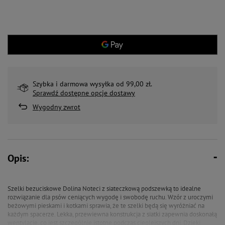
Szybka i darmowa wysyłka od 99,00 zł.
Sprawdź dostępne opcje dostawy
Wygodny zwrot
Opis:
Szelki bezuciskowe Dolina Noteci z siateczkową podszewką to idealne
rozwiązanie dla psów ceniących wygodę i swobodę ruchu. Wzór z uroczymi
beżowymi pieskami i kotkami sprawia, że te szelki będą się wyróżniać na
każdym spacerze. Lekka, przewiewna konstrukcja z siatki zapewnia doskonałą
wentylację, co jest szczególnie istotne podczas cieplejszych dni. Dzięki