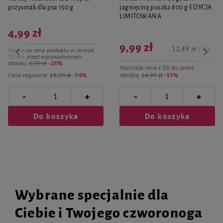
przysmak dla psa 150 g
jagnięcinę puszka 800 g EDYCJA
LIMITOWANA
4,99 zł
9,99 zł
12,49 zł / kg
Najniższa cena produktu w okresie
30 dni przed wprowadzeniem
obniżki:
6,99 zł
-28%
Najniższa cena z 30 dni przed
Cena regularna:
18,99 zł
-74%
obniżką
14,99 zł
-33%
-
-
+
+
Do koszyka
Do koszyka
Wybrane specjalnie dla
Ciebie i Twojego czworonoga