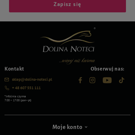
Zapisz się
Kontakt
Obserwuj nas:
sklep@dolina-noteci.pl
+ 48 607 551 111
*Infolinia czynna
7:00 – 17:00 (pon–pt)
Moje konto