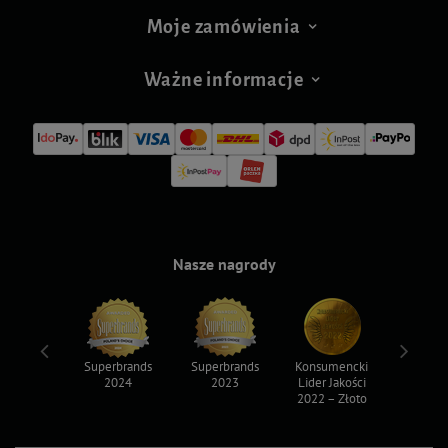
Moje zamówienia
Ważne informacje
Nasze nagrody
ksy 2022
Superbrands
Superbrands
Konsumencki
Konsum
2024
2023
Lider Jakości
Lider Ja
2022 – Złoto
2022 – S