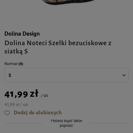
Dolina Design
Dolina Noteci Szelki bezuciskowe z
siatką S
Rozmiar
(4)
S
41,99 zł
/
szt.
41,99 zł / szt.
Dodaj do ulubionych
Możesz kupić także
poprzez: