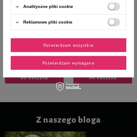
Analityczne pliki cookie
Reklamowe pliki cookie
Szampon dla psów Botaniqa
Dolina Noteci obroża
Puppy My Sweet Oat Protein
półzaciskowa 20M
250ml
Potwierdzam wszystkie
24,99 zł
14,60 zł
99,96 zł / l
Potwierdzam wymagane
-
-
+
+
Do koszyka
Do koszyka
Z naszego bloga