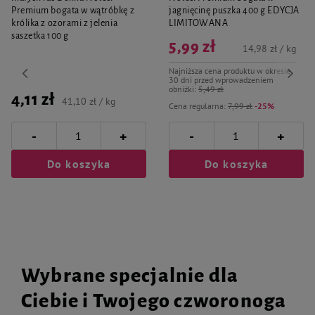
Premium bogata w wątróbkę z
jagnięcinę puszka 400 g EDYCJA
królika z ozorami z jelenia
LIMITOWANA
saszetka 100 g
5,99 zł
14,98 zł / kg
Najniższa cena produktu w okresie
30 dni przed wprowadzeniem
obniżki:
5,49 zł
4,11 zł
41,10 zł / kg
Cena regularna:
7,99 zł
-25%
-
-
+
+
Do koszyka
Do koszyka
Wybrane specjalnie dla
Ciebie i Twojego czworonoga