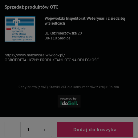
Sprzedaż produktów OTC
Wojewódzki Inspektorat Weterynarii z siedzibą
w Siedlcach
ul. Kazimierzowska 29
08-110 Siedlce
https://www.mazowsze.wiw.gov.pl/
OBRÓT DETALICZNY PRODUKTAMI OTC NA ODLEGŁOŚĆ
Ceny brutto (z VAT).
Stawki VAT dla konsumentów z kraju:
Polska
.
-
+
Dodaj do koszyka