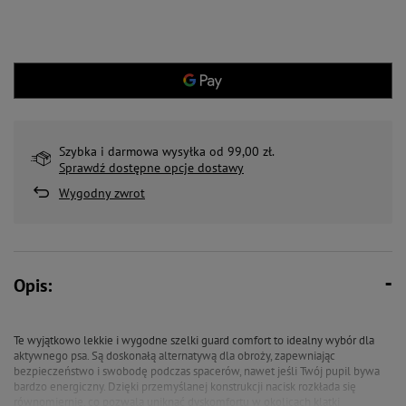
Szybka i darmowa wysyłka od 99,00 zł.
Sprawdź dostępne opcje dostawy
Wygodny zwrot
Opis:
Te wyjątkowo lekkie i wygodne szelki guard comfort to idealny wybór dla
aktywnego psa. Są doskonałą alternatywą dla obroży, zapewniając
bezpieczeństwo i swobodę podczas spacerów, nawet jeśli Twój pupil bywa
bardzo energiczny. Dzięki przemyślanej konstrukcji nacisk rozkłada się
równomiernie, co pozwala uniknąć dyskomfortu w okolicach klatki