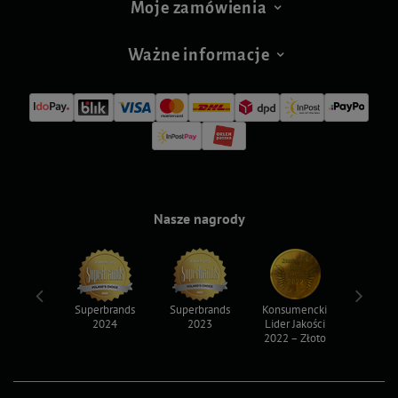
Moje zamówienia
Ważne informacje
Nasze nagrody
ksy 2022
Superbrands
Superbrands
Konsumencki
Konsum
2024
2023
Lider Jakości
Lider Ja
2022 – Złoto
2022 – S