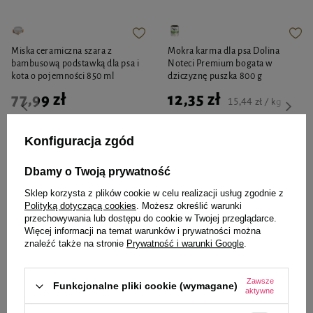
Miska ceramiczna szara z
Mokra karma dla psa Dolina
bambusową podstawką dla psa i
Noteci Premium bogata w
kota o pojemności 850 ml
dziczyznę puszka 800 g
77,99 zł
12,35 zł
15,44 zł / kg
-
-
+
+
Konfiguracja zgód
Do koszyka
Do koszyka
Dbamy o Twoją prywatność
Sklep korzysta z plików cookie w celu realizacji usług zgodnie z
Polityką dotyczącą cookies
. Możesz określić warunki
przechowywania lub dostępu do cookie w Twojej przeglądarce.
Więcej informacji na temat warunków i prywatności można
znaleźć także na stronie
Prywatność i warunki Google
.
Zaufane i polecane przez
Zawsze
Funkcjonalne pliki cookie (wymagane)
aktywne
naszych ekspertów